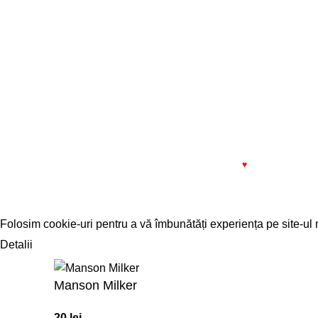
13:00
RO81BTRL00601202240256XX
SERVICE
Bistrița
L - V: 08
Pauza: 
1993 - 2022 SIMPROCOM SRL. Made with
by
201.ro
♥
Folosim cookie-uri pentru a vă îmbunătăți experiența pe site-ul n
Detalii
ACCEPT
Manson Milker
20
lei