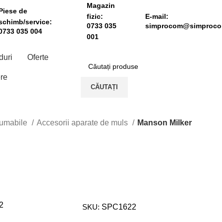
Magazin
Piese de
fizic:
E-mail:
schimb/service:
0733 035
simprocom@simproco
0733 035 004
001
duri
Oferte
re
CĂUTAȚI
nsumabile
Accesorii aparate de muls
Manson Milker
SKU:
SPC1622