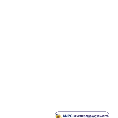
E
INFORMAȚII
, Calea Moldovei nr. 9/11
Regulament GDPR
Termeni și Condiții
:00 - 18:00 | S: 08:00 -
Contact
tea Prundu Bargaului, nr.
Despre noi
Service
:00 - 17:00
Retur
tea Şieu, nr. 264
Plata si livrare
:00 - 16:00 | S: 08:00 -
SICAP
Fonduri Europene
tea Ilva Mare, nr. 366
:00 - 16:00 | S: 08:00 -