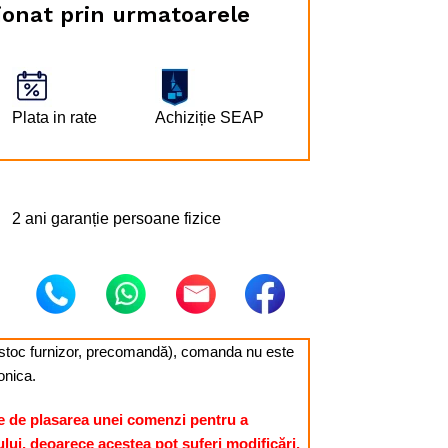
tionat prin urmatoarele
Plata in rate
Achiziție SEAP
2 ani garanție persoane fizice
c, stoc furnizor, precomandă), comanda nu este
onica.
e de plasarea unei comenzi pentru a
ului, deoarece acestea pot suferi modificări,