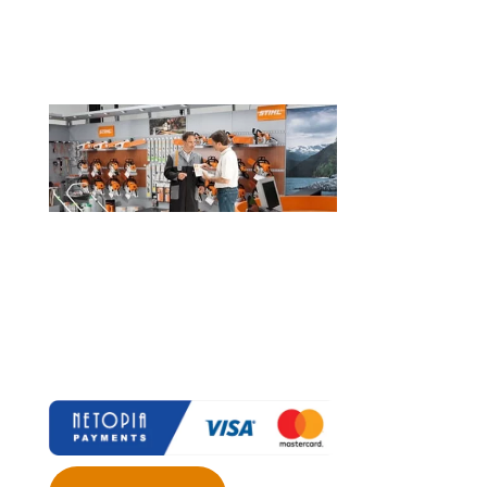
SERVICE
Oferim service pentru utilajele dintr-o
gama largă de producători, în limita
unei revizi şi/sau în limita
disponibilităţii pieselor de schimb
(daca este cazul).
Plată online prin: