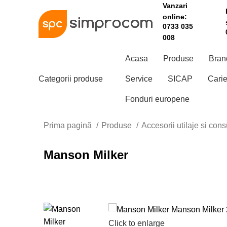
Vanzari
online:
0733 035
008
CĂUTAȚI
Acasa
Produse
Bran
Categorii produse
Service
SICAP
Carie
Fonduri europene
Prima pagină
Produse
Accesorii utilaje si co
Manson Milker
Motocultivatoare/Motocultoare
Mașini
Pompe și
multifuncționale/Sisteme
hidrofoare
Motocositori
combinate
Motopompe
Motosape
Mașini
Pompe
de
Motoferăstraie
submersibile
tuns
și emondoare
gazon
Transportatoare
Click to enlarge