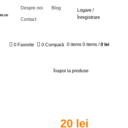
Despre noi
Blog
Logare /
m.ro
Înregistrare
Contact
0
items
0
items
/
0
lei
0
Favorite
0
Compară
Înapoi la produse
20
lei