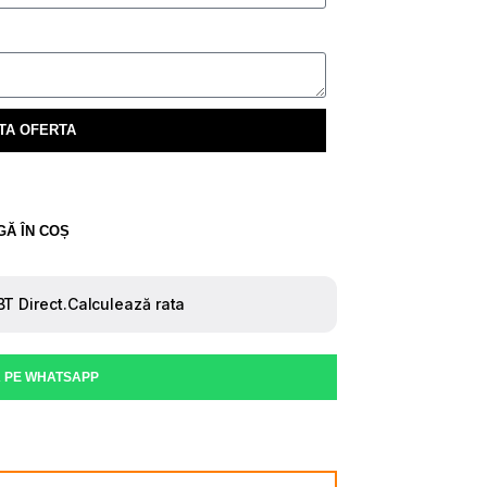
TA OFERTA
Ă ÎN COȘ
 PE WHATSAPP