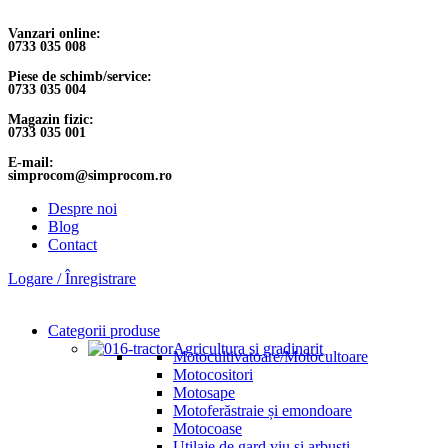
Vanzari online:
0733 035 008
Piese de schimb/service:
0733 035 004
Magazin fizic:
0733 035 001
E-mail:
simprocom@simprocom.ro
Despre noi
Blog
Contact
Logare / Înregistrare
Categorii produse
Agricultura si gradinarit
Motocultivatoare/Motocultoare
Motocositori
Motosape
Motoferăstraie și emondoare
Motocoase
Utilaje de gard viu și arbuști