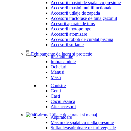
Accesorii masini de spalat cu presiune
Accesorii masini multifunctionale
Accesorii utilaje de zapada
Accesorii tractorase de tuns gazonul
Acesorii aparate de tuns
Accesorii motopompe
Accesorii atomizare
Accesorii roboti de curatat piscina
Accesorii suflante
Echipamente de lucru si protectie
Incaltaminte
Imbracaminte
Ochelari
Manusi
Masti
Canistre
Genti
Casti
Caciuli/sapca
Alte accesorii
Utilaje de curatat si menaj
Aspiratoare
Masini de spalat cu inalta presiune
Suflante/aspiratoare resturi vegetale