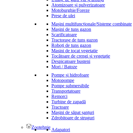
Atomizoare și pulverizatoare
Motoburghie/Foreze
Prese de ulei
Mașini multifuncționale/Sisteme combinate
Mașini de tuns gazon
Scarificatoare
Tractorașe de tuns gazon
Roboți de tuns gazon
Masini de tocat vegetatie
Tocătoare de crengi și vegetație
Despicatoare busteni
Mori / Batoze
Pompe și hidrofoare
Motopompe
Pompe submersibile
Transportatoare
Remorci
Turbine de zapadă
Tractoare
Mașini de săpat șanțuri
Zdrobitoare de struguri
Zootehnie
Adapatori