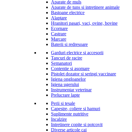
Aparate de muls
Aparate de tuns si intretinere animale
Bastoane electrice
Alaptare
Hranitori pasari, vaci, ovine, bovine
Ecornare
Castrare
Marcare
Baterii si redresoare
Garduri electrice si accesorii
Tancuri de racire
Semanatori
Contentie si asomare
Pistolet dozator si seringi vaccinare
Igiena ongloanelor
Igiena ugerului
Instrumentar veterinar
Prelucrare lapte
Perii si tesale
Capestre, coliere si hamuri
Suplimente nutritive
Incalzire
Intretinere copite si potcovit
Diverse articole cai