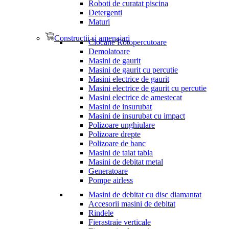
Roboti de curatat piscina
Detergenti
Maturi
Constructii si amenajari
Ciocane Rotopercutoare
Demolatoare
Masini de gaurit
Masini de gaurit cu percutie
Masini electrice de gaurit
Masini electrice de gaurit cu percutie
Masini electrice de amestecat
Masini de insurubat
Masini de insurubat cu impact
Polizoare unghiulare
Polizoare drepte
Polizoare de banc
Masini de taiat tabla
Masini de debitat metal
Generatoare
Pompe airless
Masini de debitat cu disc diamantat
Accesorii masini de debitat
Rindele
Fierastraie verticale