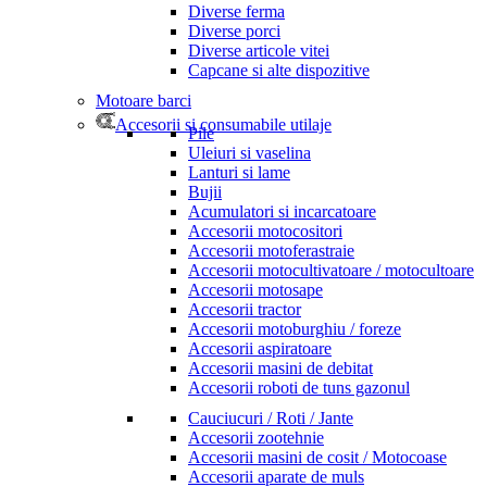
Diverse ferma
Diverse porci
Diverse articole vitei
Capcane si alte dispozitive
Motoare barci
Accesorii si consumabile utilaje
Pile
Uleiuri si vaselina
Lanturi si lame
Bujii
Acumulatori si incarcatoare
Accesorii motocositori
Accesorii motoferastraie
Accesorii motocultivatoare / motocultoare
Accesorii motosape
Accesorii tractor
Accesorii motoburghiu / foreze
Accesorii aspiratoare
Accesorii masini de debitat
Accesorii roboti de tuns gazonul
Cauciucuri / Roti / Jante
Accesorii zootehnie
Accesorii masini de cosit / Motocoase
Accesorii aparate de muls