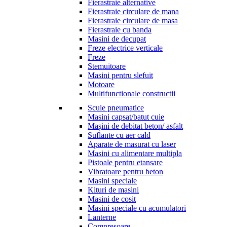
Fierastraie alternative
Fierastraie circulare de mana
Fierastraie circulare de masa
Fierastraie cu banda
Masini de decupat
Freze electrice verticale
Freze
Stemuitoare
Masini pentru slefuit
Motoare
Multifunctionale constructii
Scule pneumatice
Masini capsat/batut cuie
Mașini de debitat beton/ asfalt
Suflante cu aer cald
Aparate de masurat cu laser
Masini cu alimentare multipla
Pistoale pentru etansare
Vibratoare pentru beton
Masini speciale
Kituri de masini
Masini de cosit
Masini speciale cu acumulatori
Lanterne
Compresoare