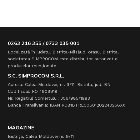
0263 216 355 / 0733 035 001
Localizată în judeţul Bistriţa-Năsăud, oraşul Bistriţa,
societatea SIMPROCOM este distribuitor autorizat al
produselor menţionate.
S.C. SIMPROCOM S.R.L.
Adresa: Calea Moldovei, nr. 9/11, Bistrita, jud. BN
Cod fiscal: RO 4909918
Nr. Registrul Comertului: J06/985/1993
Banca Transilvania: IBAN RO81BTRL00601202240256XX
MAGAZINE
Bistrița, Calea Moldovei nr. 9/11