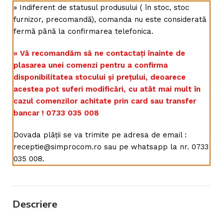
» Indiferent de statusul produsului ( în stoc, stoc
furnizor, precomandă), comanda nu este considerată
fermă până la confirmarea telefonica.
» Vă recomandăm să ne contactați înainte de
plasarea unei comenzi pentru a confirma
disponibilitatea stocului și prețului, deoarece
acestea pot suferi modificări, cu atât mai mult în
cazul comenzilor achitate prin card sau transfer
bancar ! 0733 035 008
Dovada plății se va trimite pe adresa de email :
receptie@simprocom.ro sau pe whatsapp la nr. 0733
035 008.
Descriere