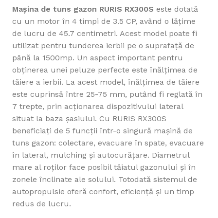
Mașina de tuns gazon RURIS RX300S
este dotată
cu un motor în 4 timpi de 3.5 CP, având o lățime
de lucru de 45.7 centimetri. Acest model poate fi
utilizat pentru tunderea ierbii pe o suprafață de
până la 1500mp. Un aspect important pentru
obţinerea unei peluze perfecte este înălţimea de
tăiere a ierbii. La acest model, înălțimea de tăiere
este cuprinsă între 25-75 mm, putând fi reglată în
7 trepte, prin acționarea dispozitivului lateral
situat la baza şasiului. Cu RURIS RX300S
beneficiați de 5 funcții într-o singură mașină de
tuns gazon: colectare, evacuare în spate, evacuare
în lateral, mulching și autocurățare. Diametrul
mare al roţilor face posibil tăiatul gazonului şi în
zonele înclinate ale solului. Totodată sistemul de
autopropulsie oferă confort, eficienţă şi un timp
redus de lucru.