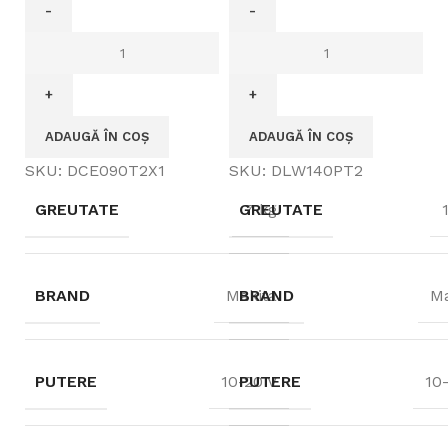
ADAUGĂ ÎN COȘ
ADAUGĂ ÎN COȘ
SKU:
DCE090T2X1
SKU:
DLW140PT2
GREUTATE
GREUTATE
7 kg
BRAND
Makita
BRAND
Ma
PUTERE
10-20 V
PUTERE
10