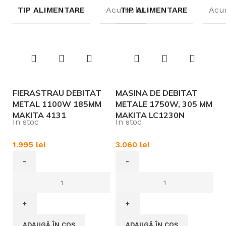
TIP ALIMENTARE
Acumulatori
TIP ALIMENTARE
Acu
FIERASTRAU DEBITAT
MASINA DE DEBITAT
METAL 1100W 185MM
METALE 1750W, 305 MM
MAKITA 4131
MAKITA LC1230N
In stoc
In stoc
1.995
lei
3.060
lei
ADAUGĂ ÎN COȘ
ADAUGĂ ÎN COȘ