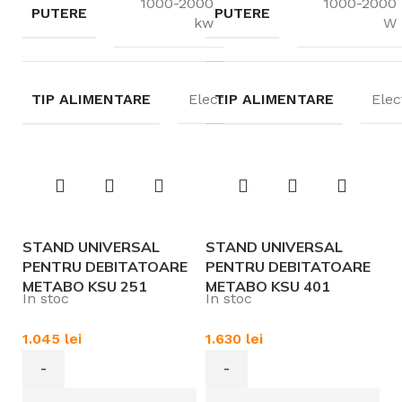
1000-2000
1000-2000
PUTERE
PUTERE
kw
W
TIP ALIMENTARE
Electric
TIP ALIMENTARE
Elec
STAND UNIVERSAL
STAND UNIVERSAL
PENTRU DEBITATOARE
PENTRU DEBITATOARE
METABO KSU 251
METABO KSU 401
In stoc
In stoc
1.045
lei
1.630
lei