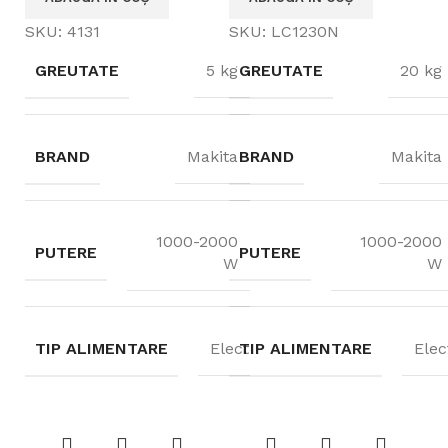
SKU:
4131
SKU:
LC1230N
GREUTATE
5 kg
GREUTATE
20 kg
BRAND
Makita
BRAND
Makita
1000-2000
1000-2000
PUTERE
PUTERE
W
W
TIP ALIMENTARE
Electric
TIP ALIMENTARE
Elec