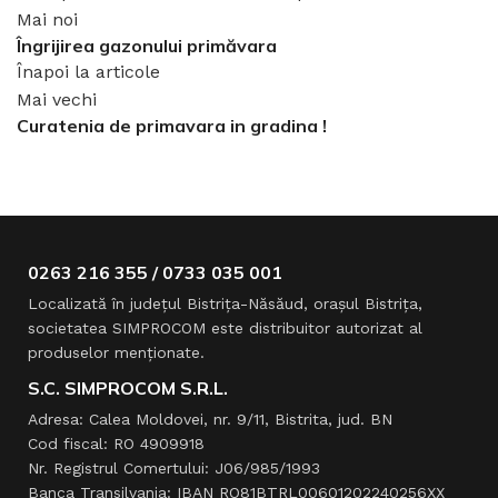
Mai noi
Îngrijirea gazonului primăvara
Înapoi la articole
Mai vechi
Curatenia de primavara in gradina !
0263 216 355 / 0733 035 001
Localizată în judeţul Bistriţa-Năsăud, oraşul Bistriţa,
societatea SIMPROCOM este distribuitor autorizat al
produselor menţionate.
S.C. SIMPROCOM S.R.L.
Adresa: Calea Moldovei, nr. 9/11, Bistrita, jud. BN
Cod fiscal: RO 4909918
Nr. Registrul Comertului: J06/985/1993
Banca Transilvania: IBAN RO81BTRL00601202240256XX