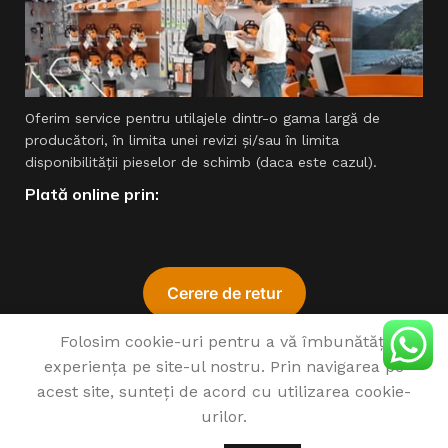
Oferim service pentru utilajele dintr-o gama largă de
producători, în limita unei revizi şi/sau în limita
disponibilităţii pieselor de schimb (daca este cazul).
Plată online prin:
Folosim cookie-uri pentru a vă îmbunătăți
experiența pe site-ul nostru. Prin navigarea pe
acest site, sunteți de acord cu utilizarea cookie-
♥
urilor.
1993 - 2022 SIMPROCOM SRL. Made with
by
201.ro