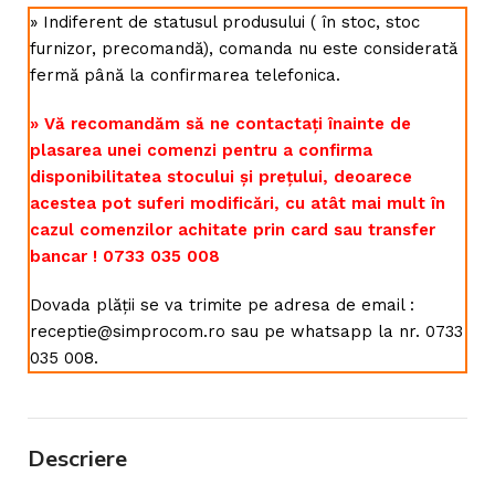
» Indiferent de statusul produsului ( în stoc, stoc
furnizor, precomandă), comanda nu este considerată
fermă până la confirmarea telefonica.
» Vă recomandăm să ne contactați înainte de
plasarea unei comenzi pentru a confirma
disponibilitatea stocului și prețului, deoarece
acestea pot suferi modificări, cu atât mai mult în
cazul comenzilor achitate prin card sau transfer
bancar ! 0733 035 008
Dovada plății se va trimite pe adresa de email :
receptie@simprocom.ro sau pe whatsapp la nr. 0733
035 008.
Descriere