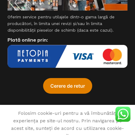
Oferim service pentru utilajele dintr-o gama largă de
producători, în limita unei revizi şi/sau în limita
disponibilităţii pieselor de schimb (daca este cazul).
Plată online prin:
Folosim cookie-uri pentru a vă îmbunătăți
experiența pe site-ul nostru. Prin navigarea pe
♥
1993 - 2022 SIMPROCOM SRL. Made with
by
201.ro
acest site, sunteți de acord cu utilizarea cookie-