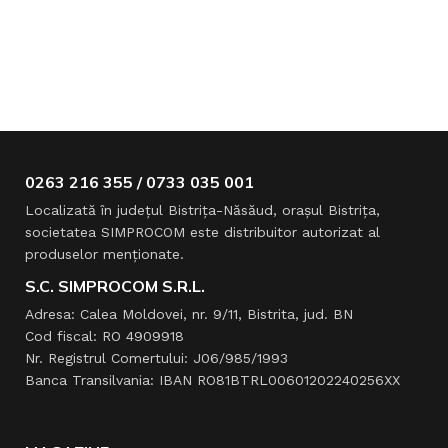
0263 216 355 / 0733 035 001
Localizată în judeţul Bistriţa-Năsăud, oraşul Bistriţa,
societatea SIMPROCOM este distribuitor autorizat al
produselor menţionate.
S.C. SIMPROCOM S.R.L.
Adresa: Calea Moldovei, nr. 9/11, Bistrita, jud. BN
Cod fiscal: RO 4909918
Nr. Registrul Comertului: J06/985/1993
Banca Transilvania: IBAN RO81BTRL00601202240256XX