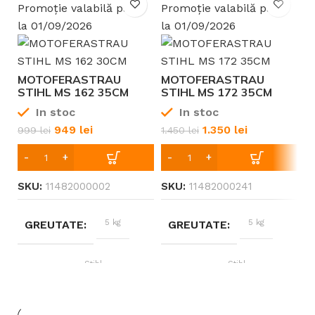
l
Promoție valabilă până
Promoție valabilă până
la 01/09/2026
la 01/09/2026
MOTOFERASTRAU
MOTOFERASTRAU
M
STIHL MS 162 35CM
STIHL MS 172 35CM
S
1.1MM 3/8 P BENZINA
1.1MM 3/8″ P BENZINA
1
In stoc
In stoc
949
lei
1.350
lei
999
lei
1.450
lei
1
SKU:
11482000002
SKU:
11482000241
S
5 kg
5 kg
GREUTATE
GREUTATE
Stihl
Stihl
BRAND
BRAND
1 – 2 CP
1 – 2 CP
PUTERE
PUTERE