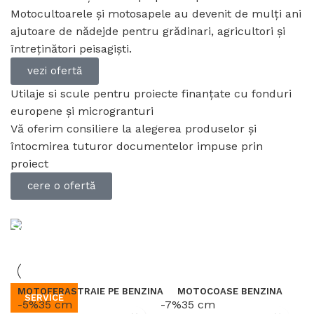
Motocultoarele și motosapele au devenit de mulţi ani
ajutoare de nădejde pentru grădinari, agricultori şi
întreţinători peisagişti.
vezi ofertă
Utilaje si scule pentru proiecte finanțate cu fonduri
europene și microgranturi
Vă oferim consiliere la alegerea produselor și
întocmirea tuturor documentelor impuse prin
proiect
cere o ofertă
Service Simprocom
Va oferim servicii de garantie si post-garantie la un nivel de
calitate inalt.
-
MOTOFERASTRAIE PE BENZINA
MOTOCOASE BENZINA
SERVICE
P
-5%
35 cm
-7%
35 cm