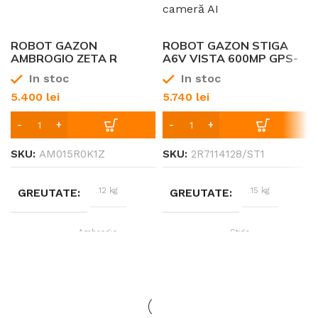
la
Acumulator AK 20,
300
Incarcator AL 101 +
mp
2 X Acumulator AK
20
ROBOT GAZON
ROBOT GAZON STIGA
AMBROGIO ZETA R
A6V VISTA 600MP GPS-
33
LATIMEA DE TAIERE CM
RTK + CAMERĂ AI
LATIMEA DE TAIERE CM
In stoc
In stoc
5.400
lei
5.740
lei
SUPRAFAȚĂ RECOMANDA
SKU:
AM015R0K1Z
SKU:
2R7114128/ST1
12 kg
15 kg
GREUTATE
GREUTATE
Ambrogio
Stiga
BRAND
BRAND
20-30 V
10-20 V
PUTERE
PUTERE
Acumulatori
Acumula