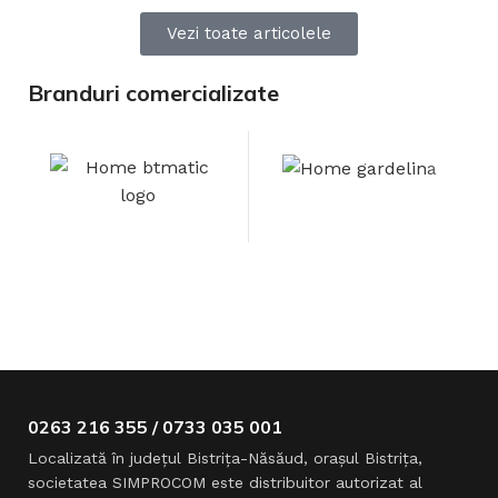
Vezi toate articolele
Branduri comercializate
0263 216 355 / 0733 035 001
Localizată în judeţul Bistriţa-Năsăud, oraşul Bistriţa,
societatea SIMPROCOM este distribuitor autorizat al