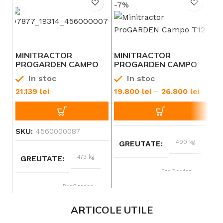
-7%
MINITRACTOR
MINITRACTOR
M
PROGARDEN CAMPO
PROGARDEN CAMPO
P
T12 G2.1 4×4, 12CP,
T12, V25.1,4X4,12
T1
In stoc
In stoc
DIESEL, HIDRAULICA
CP,DIESEL HIDRAULICA
FATA-SPATE, ROTI
FATA-SPATE
21.139
lei
19.800
lei
–
26.800
lei
19
6.00-12
SKU:
4560000087
490 kg
GREUTATE
473 kg
GREUTATE
ProGarden
BRAND
ProGarden
BRAND
11 – 12 CP
PUTERE
ARTICOLE UTILE
11 – 12 CP
PUTERE