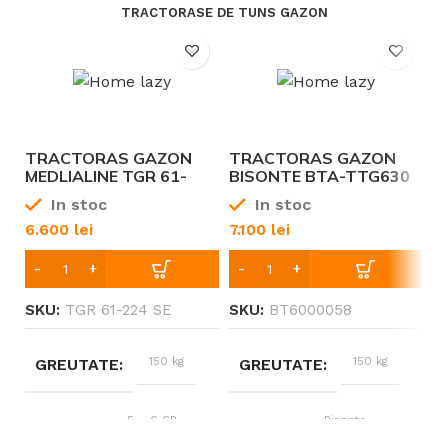
TIP ALIMENTARE
TIP ALIMENTARE
TRACTORASE DE TUNS GAZON
GPS – fara fir
GPS-RTK +
GHIDARE
GHIDARE
perimetral
cameră AI
până
SUPRAFAȚĂ RECOMANDATĂ
SUPRAFAȚĂ RECOMANDA
la
400
TRACTORAS GAZON
TRACTORAS GAZON
T
mp
MEDLIALINE TGR 61-
BISONTE BTA-TTG630
S
45%
PANTA
224E
MOTOR LONCIN 7 CP
In stoc
In stoc
6.600
lei
7.100
lei
9
Stat
INCARCARE ROBOT
Aplicati
OPERARE ROBOT
SKU:
TGR 61-224 SE
SKU:
BT6000058
S
mobil
150 kg
150 kg
GREUTATE
GREUTATE
5 – 6 CP
Bisonte
PUTERE
BRAND