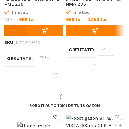
RME 235
RMA 235
25km/h
VITEZA
In stoc
In stoc
6-
TIMP INCARCARE
8h
699
lei
999
lei
–
2.250
lei
849
lei
6-
TIMP INCARCARE
8h
CAPACITATE INCARCARE 
187kg
SKU:
63110112413
CAPACITATE INCARCARE REMORCA
25 kg
GREUTATE
25 kg
GREUTATE
Stihl
BRAND
Electric
TIP ALIMENTARE
0-1000W
PUTERE
Stihl
BRAND
Acumula
TIP ALIMENTARE
ROBOTI AUTONOMI DE TUNS GAZON
1000-2000 W
PUTERE
Fara Incarcator si
PACHET
Acumulator,
până
Incarcator AL 101 +
SUPRAFAȚĂ RECOMANDATĂ