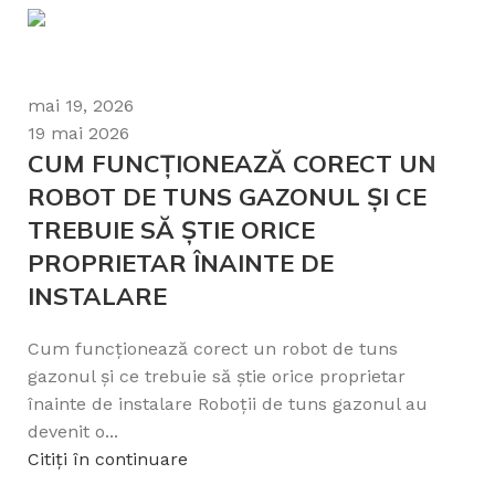
Diesel
TIP ALIMENTARE
T
ap
Diesel
TIP ALIMENTARE
0
6.00-12, jante
ROTI
oțel 12", osie

mai 19, 2026
19 mai 2026
R
R
articulat
CADRU
CUM FUNCȚIONEAZĂ CORECT UN
G
ROBOT DE TUNS GAZONUL ȘI CE
Minitractor
PACHET
TREBUIE SĂ ȘTIE ORICE

Progarden
CAMPO T 12,
î
PROPRIETAR ÎNAINTE DE
Pachet: cu
cositoare
INSTALARE
frontala si
Ci
freza
tractata,
Cum funcționează corect un robot de tuns
Pachet: cu
cositoare
gazonul și ce trebuie să știe orice proprietar
frontala,
înainte de instalare Roboții de tuns gazonul au
freza
tractata si
devenit o...
remorca,
Pachet: cu
Citiți în continuare
freza
tractata