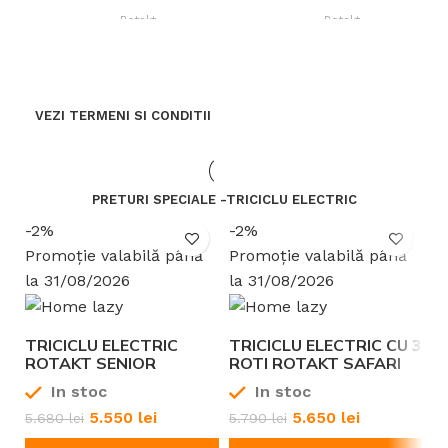
Rotakt
Rotakt
BRAND
BRAND
Benzină
Benzină
TIP ALIMENTARE
TIP ALIMENTARE
VEZI TERMENI SI CONDITII
12 – 13 CP
14 – 15 CP
PUTERE
PUTERE
PRETURI SPECIALE -TRICICLU ELECTRIC
-2%
-2%
Promoție valabilă până
Promoție valabilă până
la 31/08/2026
la 31/08/2026
TRICICLU ELECTRIC
TRICICLU ELECTRIC CU 3
T
ROTAKT SENIOR
ROTI ROTAKT SAFARI
R
MOTOR 1000W VITEZĂ
MOTOR 1000W 25 KM/H
A
In stoc
In stoc
25 KM/H AUTONOMIE
AUTONOMIE PANA LA
5
PANA LA 62 KM BATERIE
62 KM BATERIE PLUMB-
2
5.550
lei
5.650
lei
5.680
lei
5.790
lei
6
PLUMB-ACID 60V 20AH
ACID 60V
A