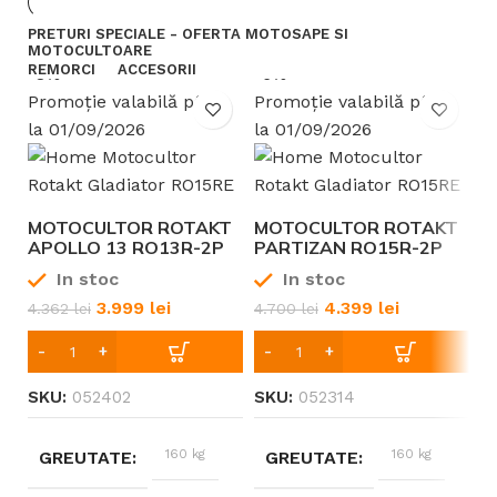
PRETURI SPECIALE - OFERTA MOTOSAPE SI
MOTOCULTOARE
Benzină
Benzină
TIP ALIMENTARE
TIP ALIMENTARE
REMORCI
ACCESORII
-8%
-6%
Promoție valabilă până
Promoție valabilă până
30
35
DIMENSIUNE LAMA
DIMENSIUNE LAMA
la 01/09/2026
la 01/09/2026
cm
cm
MOTOCULTOR ROTAKT
MOTOCULTOR ROTAKT
M
APOLLO 13 RO13R-2P
PARTIZAN RO15R-2P
B
(DOUA PRIZE DE
DOUA PRIZE DE PUTERE
In stoc
In stoc
PUTERE) 13 CP BENZINĂ
15 CP BENZINĂ LĂȚIME
LĂȚIME DE LUCRU 560-
DE LUCRU 560-1350MM
3.999
lei
4.399
lei
1
4.362
lei
4.700
lei
1350MM
SKU:
052402
SKU:
052314
160 kg
160 kg
GREUTATE
GREUTATE