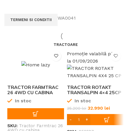
Benzină
6 – 7 CP
TIP ALIMENTARE
PUTERE
TERMENI SI CONDITII
61
Benzină
LATIMEA DE TAIERE CM
TIP ALIMENTARE
de
INALTIME DE TAIERE
TRACTOARE
-6%
la
3.5
Promoție valabilă până
la
la 01/09/2026
7.5
cm
150
VOLUM COS COLECTOR
l
TRACTOR FARMTRAC
TRACTOR ROTAKT
T
26 4WD CU CABINA
TRANSALPIN 4×4 25CP
3
1132 CMC DIESEL
M
800
In stoc
In stoc
SUPRAFAȚĂ RECOMANDATĂ
A
și
32.990
lei
35.200
lei
6
1500
mp
SKU:
Tractor Farmtrac 26
4WD cu cabina