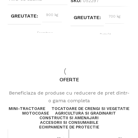
SKU:
052297
S
900 kg
GREUTATE
700 kg
GREUTATE
Farmtrac
BRAND
Rotakt
BRAND
20-30 CP
PUTERE
Diesel
TIP ALIMENTARE
Diesel
TIP ALIMENTARE
24 – 25 CP
PUTERE
OFERTE
nearticulat
CADRU
Beneficiaza de produse cu reducere de pret dintr-
o gama completa
Roti fata: 6.0 – 12
ROTI
MINI-TRACTOARE
TOCATOARE DE CRENGI SI VEGETATIE
Roti spate: 8.3 –
MOTOCOASE
AGRICULTURA SI GRADINARIT
20
CONSTRUCTII SI AMENAJARI
ACCESORII SI CONSUMABILE
ECHIPAMENTE DE PROTECTIE