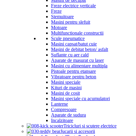
Masini de decupat
Freze electrice verticale
Freze
Stemuitoare
Masini pentru slefuit
Motoare
Multifunctionale constructii
Scule pneumatice
Masini capsat/batut cuie
Mașini de debitat beton/ asfalt
Suflante cu aer cald
Aparate de masurat cu laser
Masini cu alimentare multipla
Pistoale pentru etansare
Vibratoare pentru beton
Masini speciale
Kituri de masini
Masini de cosit
Masini speciale cu acumulatori
Lanterne
Compresoare
Aparate de sudura
Incalzitoare
Tricicluri si scutere electrice
Jucarii si accesorii