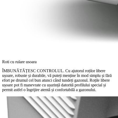
Roti cu rulare usoara
ÎMBUNĂTĂȚESC CONTROLUL. Cu ajutorul roților libere
ușoare, robuste și durabile, vă puteți menține în mod simplu și fără
efort pe drumul cel bun atunci când tundeți gazonul. Roțile libere
ușoare pot fi manevrate cu ușurință datorită profilului special și
permit astfel o îngrijire atentă și confortabilă a gazonului.