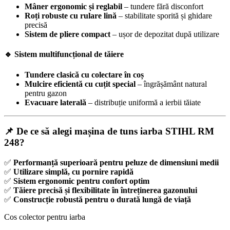
Mâner ergonomic și reglabil
– tundere fără disconfort
Roți robuste cu rulare lină
– stabilitate sporită și ghidare
precisă
Sistem de pliere compact
– ușor de depozitat după utilizare
🔹 Sistem multifuncțional de tăiere
Tundere clasică cu colectare în coș
Mulcire eficientă cu cuțit special
– îngrășământ natural
pentru gazon
Evacuare laterală
– distribuție uniformă a ierbii tăiate
📌 De ce să alegi mașina de tuns iarba STIHL RM
248?
✅
Performanță superioară pentru peluze de dimensiuni medii
✅
Utilizare simplă, cu pornire rapidă
✅
Sistem ergonomic pentru confort optim
✅
Tăiere precisă și flexibilitate în întreținerea gazonului
✅
Construcție robustă pentru o durată lungă de viață
Cos colector pentru iarba