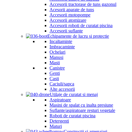
Accesorii tractorase de tuns gazonul
Acesorii aparate de tuns
Accesorii motopompe
Accesorii atomizare
Accesorii roboti de curatat piscina
Accesorii suflante
Echipamente de lucru si protectie
Incaltaminte
Imbracaminte
Ochelari
Manusi
Masti
Canistre
Genti
Casti
Caciuli/sapca
Alte accesorii
Utilaje de curatat si menaj
Aspiratoare
Masini de spalat cu inalta presiune
Suflante/aspiratoare resturi vegetale
Roboti de curatat piscina
Detergenti
Maturi
Constructii si amenajari