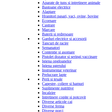
Aparate de tuns si intretinere animale
Bastoane electrice
Alaptare
Hranitori pasari, vaci, ovine, bovine
Ecornare
Castrare
Marcare
Baterii si redresoare
Garduri electrice si accesorii
Tancuri de racire
Semanatori
Contentie si asomare
Pistolet dozator si seringi vaccinare
Igiena ongloanelor
Igiena ugerului
Instrumentar veterinar
Prelucrare lapte
Perii si tesale
Capestre, coliere si hamuri
Suplimente nutritive
Incalzire
Intretinere copite si potcovit
Diverse articole cai
Diverse ferma
Diverse porci