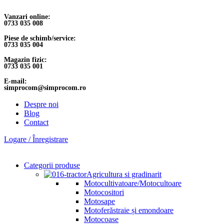
Vanzari online:
0733 035 008
Piese de schimb/service:
0733 035 004
Magazin fizic:
0733 035 001
E-mail:
simprocom@simprocom.ro
Despre noi
Blog
Contact
Logare / Înregistrare
Categorii produse
Agricultura si gradinarit
Motocultivatoare/Motocultoare
Motocositori
Motosape
Motoferăstraie și emondoare
Motocoase