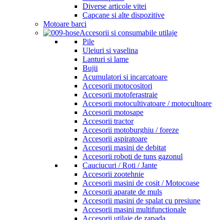
Diverse articole vitei
Capcane si alte dispozitive
Motoare barci
Accesorii si consumabile utilaje
Pile
Uleiuri si vaselina
Lanturi si lame
Bujii
Acumulatori si incarcatoare
Accesorii motocositori
Accesorii motoferastraie
Accesorii motocultivatoare / motocultoare
Accesorii motosape
Accesorii tractor
Accesorii motoburghiu / foreze
Accesorii aspiratoare
Accesorii masini de debitat
Accesorii roboti de tuns gazonul
Cauciucuri / Roti / Jante
Accesorii zootehnie
Accesorii masini de cosit / Motocoase
Accesorii aparate de muls
Accesorii masini de spalat cu presiune
Accesorii masini multifunctionale
Accesorii utilaje de zapada