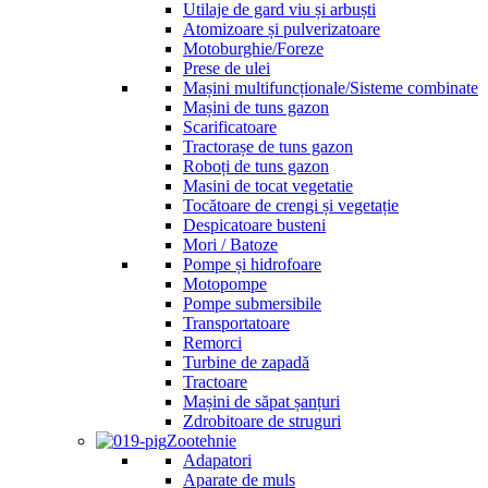
Utilaje de gard viu și arbuști
Atomizoare și pulverizatoare
Motoburghie/Foreze
Prese de ulei
Mașini multifuncționale/Sisteme combinate
Mașini de tuns gazon
Scarificatoare
Tractorașe de tuns gazon
Roboți de tuns gazon
Masini de tocat vegetatie
Tocătoare de crengi și vegetație
Despicatoare busteni
Mori / Batoze
Pompe și hidrofoare
Motopompe
Pompe submersibile
Transportatoare
Remorci
Turbine de zapadă
Tractoare
Mașini de săpat șanțuri
Zdrobitoare de struguri
Zootehnie
Adapatori
Aparate de muls