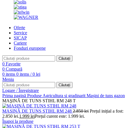
Oferte
Service
SICAP
Cariere
Fonduri europene
Căutați
0
Favorite
0
Compară
0
items
0
items
/
0
lei
Meniu
Căutați
Logare / Înregistrare
Prima pagină
Produse
Agricultura si gradinarit
Mașini de tuns gazon
MAŞINĂ DE TUNS STIHL RM 248 T
MAŞINĂ DE TUNS STIHL RM 248
2.850
lei
Prețul inițial a fost:
2.850 lei.
1.999
lei
Prețul curent este: 1.999 lei.
Înapoi la produse