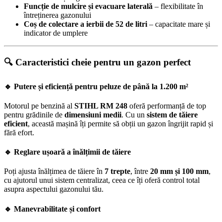
Funcție de mulcire și evacuare laterală
– flexibilitate în
întreținerea gazonului
Coș de colectare a ierbii de 52 de litri
– capacitate mare și
indicator de umplere
🔍 Caracteristici cheie pentru un gazon perfect
🔹 Putere și eficiență pentru peluze de până la 1.200 m²
Motorul pe benzină al
STIHL RM 248
oferă performanță de top
pentru grădinile de
dimensiuni medii
. Cu un
sistem de tăiere
eficient
, această mașină îți permite să obții un gazon îngrijit rapid și
fără efort.
🔹 Reglare ușoară a înălțimii de tăiere
Poți ajusta înălțimea de tăiere în
7 trepte
, între
20 mm și 100 mm
,
cu ajutorul unui sistem centralizat, ceea ce îți oferă control total
asupra aspectului gazonului tău.
🔹 Manevrabilitate și confort