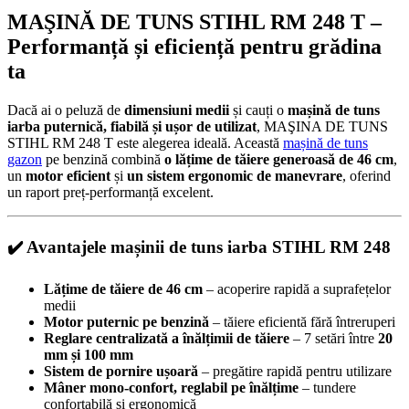
MAŞINĂ DE TUNS STIHL RM 248 T –
Performanță și eficiență pentru grădina
ta
Dacă ai o peluză de
dimensiuni medii
și cauți o
mașină de tuns
iarba puternică, fiabilă și ușor de utilizat
, MAŞINA DE TUNS
STIHL RM 248 T este alegerea ideală. Această
mașină de tuns
gazon
pe benzină combină
o lățime de tăiere generoasă de 46 cm
,
un
motor eficient
și
un sistem ergonomic de manevrare
, oferind
un raport preț-performanță excelent.
✔️ Avantajele mașinii de tuns iarba STIHL RM 248
Lățime de tăiere de 46 cm
– acoperire rapidă a suprafețelor
medii
Motor puternic pe benzină
– tăiere eficientă fără întreruperi
Reglare centralizată a înălțimii de tăiere
– 7 setări între
20
mm și 100 mm
Sistem de pornire ușoară
– pregătire rapidă pentru utilizare
Mâner mono-confort, reglabil pe înălțime
– tundere
confortabilă și ergonomică