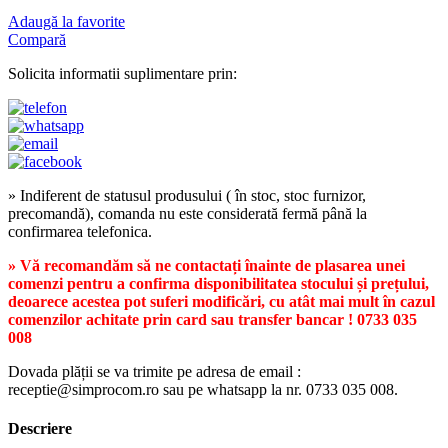
Adaugă la favorite
Compară
Solicita informatii suplimentare prin:
» Indiferent de statusul produsului ( în stoc, stoc furnizor,
precomandă), comanda nu este considerată fermă până la
confirmarea telefonica.
» Vă recomandăm să ne contactați înainte de plasarea unei
comenzi pentru a confirma disponibilitatea stocului și prețului,
deoarece acestea pot suferi modificări, cu atât mai mult în cazul
comenzilor achitate prin card sau transfer bancar ! 0733 035
008
Dovada plății se va trimite pe adresa de email :
receptie@simprocom.ro sau pe whatsapp la nr. 0733 035 008.
Descriere