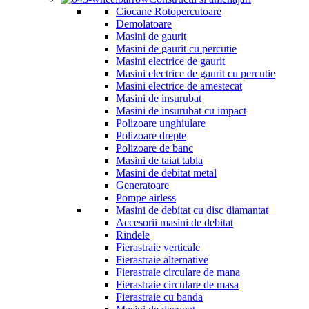
Ciocane Rotopercutoare
Demolatoare
Masini de gaurit
Masini de gaurit cu percutie
Masini electrice de gaurit
Masini electrice de gaurit cu percutie
Masini electrice de amestecat
Masini de insurubat
Masini de insurubat cu impact
Polizoare unghiulare
Polizoare drepte
Polizoare de banc
Masini de taiat tabla
Masini de debitat metal
Generatoare
Pompe airless
Masini de debitat cu disc diamantat
Accesorii masini de debitat
Rindele
Fierastraie verticale
Fierastraie alternative
Fierastraie circulare de mana
Fierastraie circulare de masa
Fierastraie cu banda