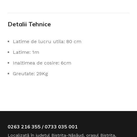
Detalii Tehnice
Latime de lucru utila: 80 cm
Latime: 1m
Inaltimea de cosire: 6cm
Greutate: 29Kg
0263 216 355 / 0733 035 001
Localizată în judeţul Bistriţa-Năsăud, oraşul Bistriţa,