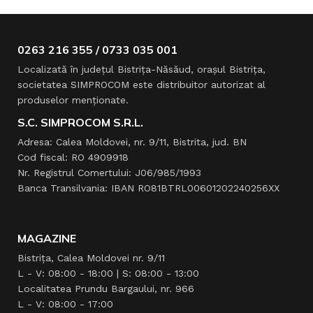
0263 216 355 / 0733 035 001
Localizată în judeţul Bistriţa-Năsăud, oraşul Bistriţa,
societatea SIMPROCOM este distribuitor autorizat al
produselor menţionate.
S.C. SIMPROCOM S.R.L.
Adresa: Calea Moldovei, nr. 9/11, Bistrita, jud. BN
Cod fiscal: RO 4909918
Nr. Registrul Comertului: J06/985/1993
Banca Transilvania: IBAN RO81BTRL00601202240256XX
MAGAZINE
Bistrița, Calea Moldovei nr. 9/11
L - V: 08:00 - 18:00 | S: 08:00 - 13:00
Localitatea Prundu Bargaului, nr. 966
L - V: 08:00 - 17:00