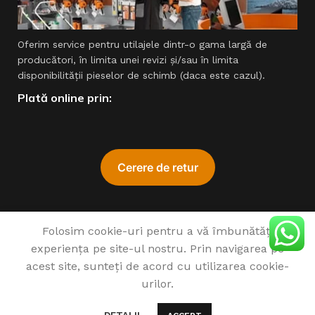
Oferim service pentru utilajele dintr-o gama largă de
producători, în limita unei revizi şi/sau în limita
disponibilităţii pieselor de schimb (daca este cazul).
Plată online prin:
ADA
Folosim cookie-uri pentru a vă îmbunătăți
Cumpără a
experiența pe site-ul nostru. Prin navigarea pe
de 
♥
1993 - 2022 SIMPROCOM SRL. Made with
by
201.ro
acest site, sunteți de acord cu utilizarea cookie-
urilor.
MASA
COSIT
0
MFC180