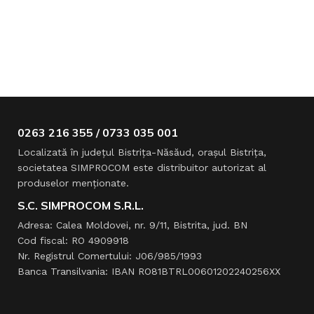
0263 216 355 / 0733 035 001
Localizată în judeţul Bistriţa-Năsăud, oraşul Bistriţa,
societatea SIMPROCOM este distribuitor autorizat al
produselor menţionate.
S.C. SIMPROCOM S.R.L.
Adresa: Calea Moldovei, nr. 9/11, Bistrita, jud. BN
Cod fiscal: RO 4909918
Nr. Registrul Comertului: J06/985/1993
Banca Transilvania: IBAN RO81BTRL00601202240256XX