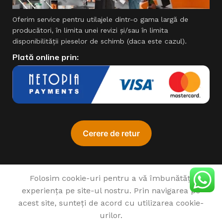
Oferim service pentru utilajele dintr-o gama largă de
producători, în limita unei revizi şi/sau în limita
disponibilităţii pieselor de schimb (daca este cazul).
Plată online prin:
ADA
Folosim cookie-uri pentru a vă îmbunătăți
Cumpără a
experiența pe site-ul nostru. Prin navigarea pe
de l
♥
1993 - 2022 SIMPROCOM SRL. Made with
by
201.ro
acest site, sunteți de acord cu utilizarea cookie-
urilor.
MASA