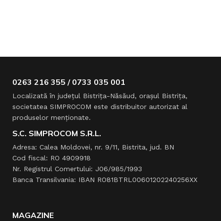
0263 216 355 / 0733 035 001
Localizată în judeţul Bistriţa-Năsăud, oraşul Bistriţa,
societatea SIMPROCOM este distribuitor autorizat al
produselor menţionate.
S.C. SIMPROCOM S.R.L.
Adresa: Calea Moldovei, nr. 9/11, Bistrita, jud. BN
Cod fiscal: RO 4909918
Nr. Registrul Comertului: J06/985/1993
Banca Transilvania: IBAN RO81BTRL00601202240256XX
MAGAZINE