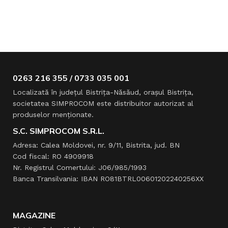
11 – 12 CP
11 – 12 CP
PUTERE
PUTERE
Diesel
Diesel
TIP ALIMENTARE
TIP ALIMENTARE
T
0263 216 355 / 0733 035 001
600
SUPRAFAȚĂ RECOMANDATĂ
SUPRAFAȚĂ RECOMANDA
mp/h
Localizată în judeţul Bistriţa-Năsăud, oraşul Bistriţa,
societatea SIMPROCOM este distribuitor autorizat al
Pornire
Pornire
SISTEM PORNIRE
SISTEM PORNIRE
S
produselor menţionate.
electrică
electri
/
/
S.C. SIMPROCOM S.R.L.
demaror
demaro
manual
manual
Adresa: Calea Moldovei, nr. 9/11, Bistrita, jud. BN
Cod fiscal: RO 4909918
Nr. Registrul Comertului: J06/985/1993
Banca Transilvania: IBAN RO81BTRL00601202240256XX
MAGAZINE