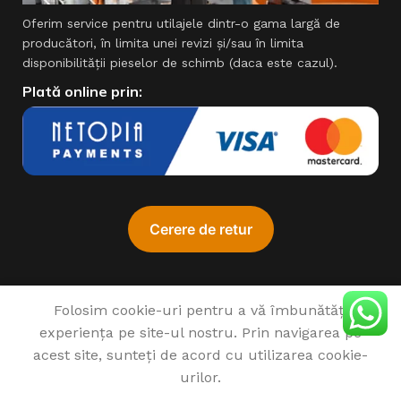
Oferim service pentru utilajele dintr-o gama largă de
producători, în limita unei revizi şi/sau în limita
disponibilităţii pieselor de schimb (daca este cazul).
Plată online prin:
Folosim cookie-uri pentru a vă îmbunătăți
experiența pe site-ul nostru. Prin navigarea pe
♥
1993 - 2022 SIMPROCOM SRL. Made with
by
201.ro
Ansamblu
acest site, sunteți de acord cu utilizarea cookie-
sapare
ProGARDEN ,
urilor.
hex 32mm,