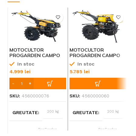
Pr
la
-
MOTOCULTOR
MOTOCULTOR
M
PROGARDEN CAMPO
PROGARDEN CAMPO
P
1273 ALPINE V2 12CP,
1273 ALPINE 12CP, 2+1,
18
In stoc
In stoc
2+1, ROTI 6.00-12,
ROTI 6.00-12, DIESEL,
2+
DIESEL, EU V, PORNIRE
EU V, PORNIRE
FR
4.999
lei
5.785
lei
3.
ELECTRICA, 2 PRIZE
ELECTRICA, 2 PRIZE
BE
PUTERE
PUTERE
PO
PR
SKU:
4560000076
SKU:
4560000060
SK
200 kg
200 kg
GREUTATE
GREUTATE
ProGarden
ProGarden
BRAND
BRAND