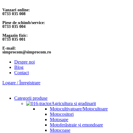
Vanzari online:
0733 035 008
Piese de schimb/service:
0733 035 004
Magazin fizic:
0733 035 001
E-mail:
simprocom@simprocom.ro
Despre noi
Blog
Contact
Logare / Înregistrare
Categorii produse
Agricultura si gradinarit
Motocultivatoare/Motocultoare
Motocositori
Motosape
Motoferăstraie și emondoare
Motocoase