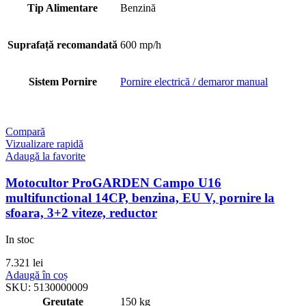
Tip Alimentare
Benzină
Suprafață recomandată
600 mp/h
Sistem Pornire
Pornire electrică / demaror manual
Compară
Vizualizare rapidă
Adaugă la favorite
Motocultor ProGARDEN Campo U16
multifunctional 14CP, benzina, EU V, pornire la
sfoara, 3+2 viteze, reductor
In stoc
7.321
lei
Adaugă în coș
SKU:
5130000009
Greutate
150 kg