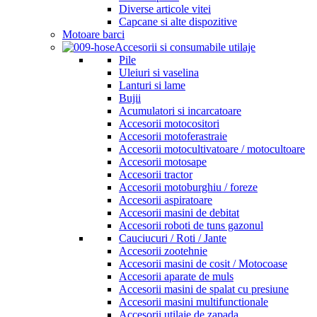
Diverse articole vitei
Capcane si alte dispozitive
Motoare barci
Accesorii si consumabile utilaje
Pile
Uleiuri si vaselina
Lanturi si lame
Bujii
Acumulatori si incarcatoare
Accesorii motocositori
Accesorii motoferastraie
Accesorii motocultivatoare / motocultoare
Accesorii motosape
Accesorii tractor
Accesorii motoburghiu / foreze
Accesorii aspiratoare
Accesorii masini de debitat
Accesorii roboti de tuns gazonul
Cauciucuri / Roti / Jante
Accesorii zootehnie
Accesorii masini de cosit / Motocoase
Accesorii aparate de muls
Accesorii masini de spalat cu presiune
Accesorii masini multifunctionale
Accesorii utilaje de zapada