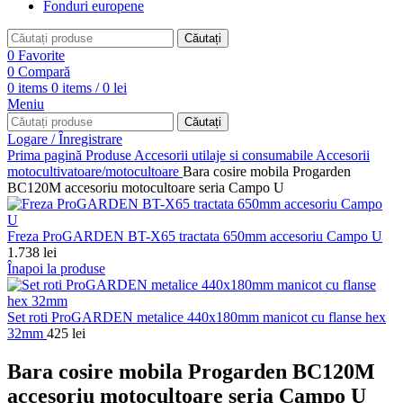
Fonduri europene
Căutați
0
Favorite
0
Compară
0
items
0
items
/
0
lei
Meniu
Căutați
Logare / Înregistrare
Prima pagină
Produse
Accesorii utilaje si consumabile
Accesorii
motocultivatoare/motocultoare
Bara cosire mobila Progarden
BC120M accesoriu motocultoare seria Campo U
Freza ProGARDEN BT-X65 tractata 650mm accesoriu Campo U
1.738
lei
Înapoi la produse
Set roti ProGARDEN metalice 440x180mm manicot cu flanse hex
32mm
425
lei
Bara cosire mobila Progarden BC120M
accesoriu motocultoare seria Campo U