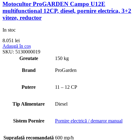
Motocultor ProGARDEN Campo U12E
multifunctional 12CP, diesel, pornire electrica, 3+2
viteze, reductor
In stoc
8.051
lei
Adaugă în coș
SKU:
5130000019
Greutate
150 kg
Brand
ProGarden
Putere
11 – 12 CP
Tip Alimentare
Diesel
Sistem Pornire
Pornire electrică / demaror manual
Suprafață recomandată
600 mp/h