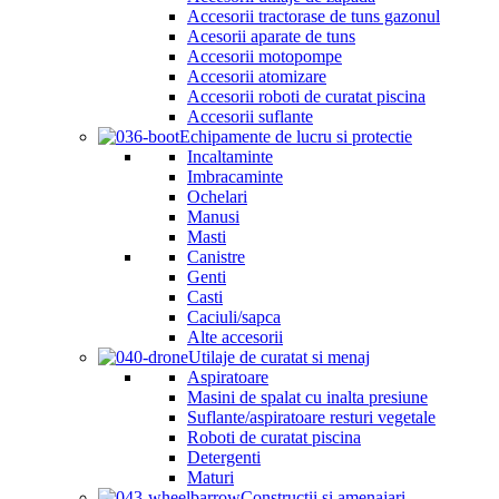
Accesorii tractorase de tuns gazonul
Acesorii aparate de tuns
Accesorii motopompe
Accesorii atomizare
Accesorii roboti de curatat piscina
Accesorii suflante
Echipamente de lucru si protectie
Incaltaminte
Imbracaminte
Ochelari
Manusi
Masti
Canistre
Genti
Casti
Caciuli/sapca
Alte accesorii
Utilaje de curatat si menaj
Aspiratoare
Masini de spalat cu inalta presiune
Suflante/aspiratoare resturi vegetale
Roboti de curatat piscina
Detergenti
Maturi
Constructii si amenajari