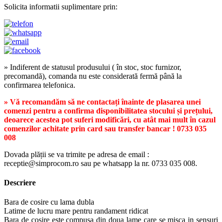
Solicita informatii suplimentare prin:
» Indiferent de statusul produsului ( în stoc, stoc furnizor,
precomandă), comanda nu este considerată fermă până la
confirmarea telefonica.
» Vă recomandăm să ne contactați înainte de plasarea unei
comenzi pentru a confirma disponibilitatea stocului și prețului,
deoarece acestea pot suferi modificări, cu atât mai mult în cazul
comenzilor achitate prin card sau transfer bancar ! 0733 035
008
Dovada plății se va trimite pe adresa de email :
receptie@simprocom.ro sau pe whatsapp la nr. 0733 035 008.
Descriere
Bara de cosire cu lama dubla
Latime de lucru mare pentru randament ridicat
Bara de cosire este compusa din doua lame care se misca in sensuri