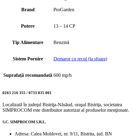
Brand
ProGarden
Putere
13 – 14 CP
Tip Alimentare
Benzină
Sistem Pornire
Demaror cu recul (la sfoara)
Suprafață recomandată
600 mp/h
0263 216 355 / 0733 035 001
Localizată în judeţul Bistriţa-Năsăud, oraşul Bistriţa, societatea
SIMPROCOM este distribuitor autorizat al produselor menţionate.
S.C. SIMPROCOM S.R.L.
Adresa: Calea Moldovei, nr. 9/11, Bistrita, jud. BN