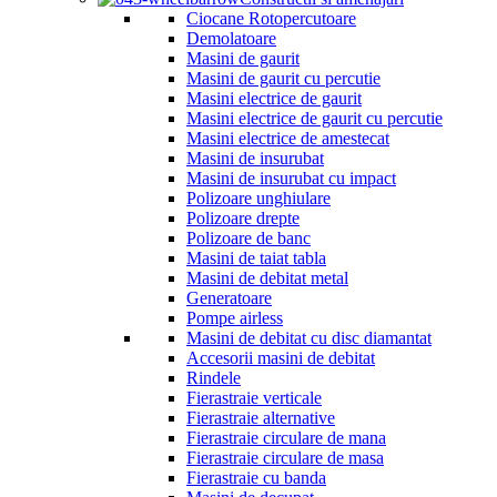
Ciocane Rotopercutoare
Demolatoare
Masini de gaurit
Masini de gaurit cu percutie
Masini electrice de gaurit
Masini electrice de gaurit cu percutie
Masini electrice de amestecat
Masini de insurubat
Masini de insurubat cu impact
Polizoare unghiulare
Polizoare drepte
Polizoare de banc
Masini de taiat tabla
Masini de debitat metal
Generatoare
Pompe airless
Masini de debitat cu disc diamantat
Accesorii masini de debitat
Rindele
Fierastraie verticale
Fierastraie alternative
Fierastraie circulare de mana
Fierastraie circulare de masa
Fierastraie cu banda