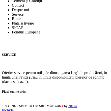
Termeni și Condiții
Contact
Despre noi
Service
Retur
Plata si livrare
SICAP
Fonduri Europene
SERVICE
Oferim service pentru utilajele dintr-o gama largă de producători, în
limita unei revizi şi/sau în limita disponibilităţii pieselor de schimb
(daca este cazul).
Plată online prin:
1993 - 2022 SIMPROCOM SRL. Made with
by
201.ro
♥
Închide