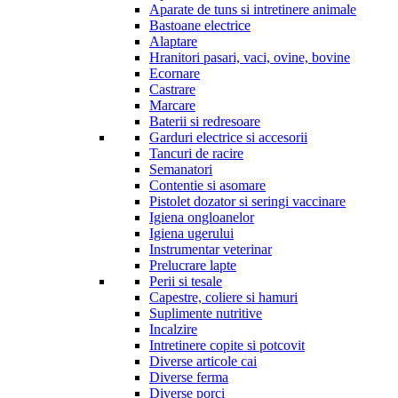
Aparate de tuns si intretinere animale
Bastoane electrice
Alaptare
Hranitori pasari, vaci, ovine, bovine
Ecornare
Castrare
Marcare
Baterii si redresoare
Garduri electrice si accesorii
Tancuri de racire
Semanatori
Contentie si asomare
Pistolet dozator si seringi vaccinare
Igiena ongloanelor
Igiena ugerului
Instrumentar veterinar
Prelucrare lapte
Perii si tesale
Capestre, coliere si hamuri
Suplimente nutritive
Incalzire
Intretinere copite si potcovit
Diverse articole cai
Diverse ferma
Diverse porci