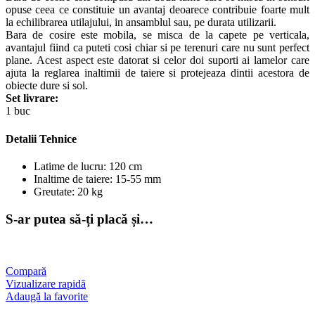
opuse ceea ce constituie un avantaj deoarece contribuie foarte mult
la echilibrarea utilajului, in ansamblul sau, pe durata utilizarii.
Bara de cosire este mobila, se misca de la capete pe verticala,
avantajul fiind ca puteti cosi chiar si pe terenuri care nu sunt perfect
plane. Acest aspect este datorat si celor doi suporti ai lamelor care
ajuta la reglarea inaltimii de taiere si protejeaza dintii acestora de
obiecte dure si sol.
Set livrare:
1 buc
Detalii Tehnice
Latime de lucru: 120 cm
Inaltime de taiere: 15-55 mm
Greutate: 20 kg
S-ar putea să-ți placă și…
Compară
Vizualizare rapidă
Adaugă la favorite