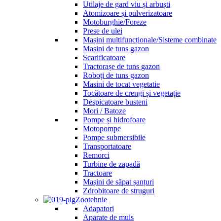
Utilaje de gard viu și arbuști
Atomizoare și pulverizatoare
Motoburghie/Foreze
Prese de ulei
Mașini multifuncționale/Sisteme combinate
Mașini de tuns gazon
Scarificatoare
Tractorașe de tuns gazon
Roboți de tuns gazon
Masini de tocat vegetatie
Tocătoare de crengi și vegetație
Despicatoare busteni
Mori / Batoze
Pompe și hidrofoare
Motopompe
Pompe submersibile
Transportatoare
Remorci
Turbine de zapadă
Tractoare
Mașini de săpat șanțuri
Zdrobitoare de struguri
Zootehnie
Adapatori
Aparate de muls