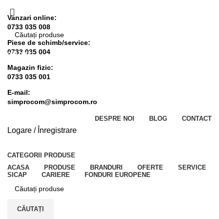
Vanzari online:
0733 035 008
Piese de schimb/service:
0733 035 004
CĂUTAȚI
Magazin fizic:
0733 035 001
E-mail:
simprocom@simprocom.ro
DESPRE NOI
BLOG
CONTACT
Logare / Înregistrare
CATEGORII PRODUSE
ACASA
PRODUSE
BRANDURI
OFERTE
SERVICE
SICAP
CARIERE
FONDURI EUROPENE
CĂUTAȚI