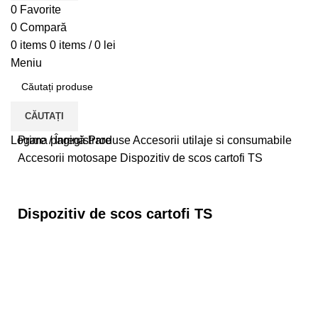
0
Favorite
0
Compară
0
items
0
items
/
0
lei
Meniu
CĂUTAȚI
Logare / Înregistrare
Prima pagină
Produse
Accesorii utilaje si consumabile
Accesorii motosape
Dispozitiv de scos cartofi TS
Dispozitiv de scos cartofi TS