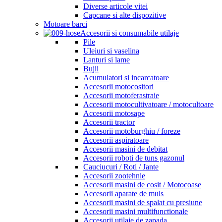
Diverse articole vitei
Capcane si alte dispozitive
Motoare barci
Accesorii si consumabile utilaje
Pile
Uleiuri si vaselina
Lanturi si lame
Bujii
Acumulatori si incarcatoare
Accesorii motocositori
Accesorii motoferastraie
Accesorii motocultivatoare / motocultoare
Accesorii motosape
Accesorii tractor
Accesorii motoburghiu / foreze
Accesorii aspiratoare
Accesorii masini de debitat
Accesorii roboti de tuns gazonul
Cauciucuri / Roti / Jante
Accesorii zootehnie
Accesorii masini de cosit / Motocoase
Accesorii aparate de muls
Accesorii masini de spalat cu presiune
Accesorii masini multifunctionale
Accesorii utilaje de zapada