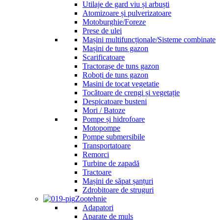
Utilaje de gard viu și arbuști
Atomizoare și pulverizatoare
Motoburghie/Foreze
Prese de ulei
Mașini multifuncționale/Sisteme combinate
Mașini de tuns gazon
Scarificatoare
Tractorașe de tuns gazon
Roboți de tuns gazon
Masini de tocat vegetatie
Tocătoare de crengi și vegetație
Despicatoare busteni
Mori / Batoze
Pompe și hidrofoare
Motopompe
Pompe submersibile
Transportatoare
Remorci
Turbine de zapadă
Tractoare
Mașini de săpat șanțuri
Zdrobitoare de struguri
Zootehnie
Adapatori
Aparate de muls