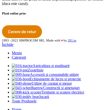
(daca este cazul).
Plată online prin:
1993 - 2022 SIMPROCOM SRL. Made with
by
201.ro
♥
Închide
Meniu
Categorii
Agricultura si gradinarit
Zootehnie
Accesorii si consumabile utilaje
Echipamente de lucru si protectie
Utilaje de curatat si menaj
Constructii si amenajari
Trotinete si scutere electrice
Jucarii
Toate Produsele
Home