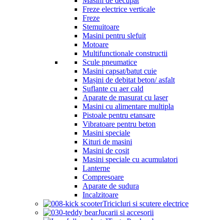
Masini de decupat
Freze electrice verticale
Freze
Stemuitoare
Masini pentru slefuit
Motoare
Multifunctionale constructii
Scule pneumatice
Masini capsat/batut cuie
Mașini de debitat beton/ asfalt
Suflante cu aer cald
Aparate de masurat cu laser
Masini cu alimentare multipla
Pistoale pentru etansare
Vibratoare pentru beton
Masini speciale
Kituri de masini
Masini de cosit
Masini speciale cu acumulatori
Lanterne
Compresoare
Aparate de sudura
Incalzitoare
Tricicluri si scutere electrice
Jucarii si accesorii