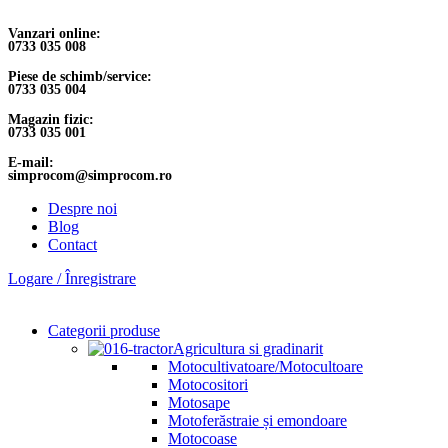
Vanzari online:
0733 035 008
Piese de schimb/service:
0733 035 004
Magazin fizic:
0733 035 001
E-mail:
simprocom@simprocom.ro
Despre noi
Blog
Contact
Logare / Înregistrare
Categorii produse
Agricultura si gradinarit
Motocultivatoare/Motocultoare
Motocositori
Motosape
Motoferăstraie și emondoare
Motocoase