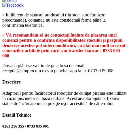
» Indiferent de statusul produsului ( în stoc, stoc furnizor,
precomandă), comanda nu este considerată fermă până la
confirmarea telefonica.
» Vă recomandăm să ne contactați înainte de plasarea unei
comenzi pentru a confirma disponibilitatea stocului și prețului,
deoarece acestea pot suferi modificări, cu atât mai mult în cazul
comenzilor achitate prin card sau transfer bancar ! 0733 035
008
Dovada plății se va trimite pe adresa de email :
receptie@simprocom.ro sau pe whatsapp la nr. 0733 035 008.
Descriere
Adaptorul pentru încărcătorul roboţilor de curăţat piscina este utilizat
în cazul piscinelor cu bază curbată. Acest adaptor ajută la fixarea
staţiei de încărcare într-o poziţie uşor accesibilă de către robot
Detalii Tehnice
0263 216 355 / 0733 035 001