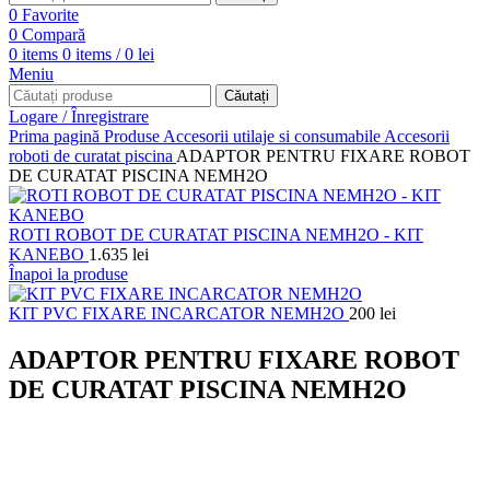
0
Favorite
0
Compară
0
items
0
items
/
0
lei
Meniu
Căutați
Logare / Înregistrare
Prima pagină
Produse
Accesorii utilaje si consumabile
Accesorii
roboti de curatat piscina
ADAPTOR PENTRU FIXARE ROBOT
DE CURATAT PISCINA NEMH2O
ROTI ROBOT DE CURATAT PISCINA NEMH2O - KIT
KANEBO
1.635
lei
Înapoi la produse
KIT PVC FIXARE INCARCATOR NEMH2O
200
lei
ADAPTOR PENTRU FIXARE ROBOT
DE CURATAT PISCINA NEMH2O