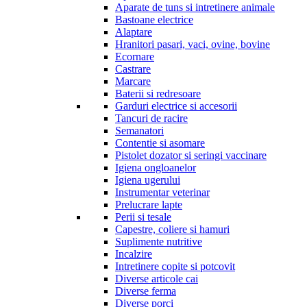
Aparate de tuns si intretinere animale
Bastoane electrice
Alaptare
Hranitori pasari, vaci, ovine, bovine
Ecornare
Castrare
Marcare
Baterii si redresoare
Garduri electrice si accesorii
Tancuri de racire
Semanatori
Contentie si asomare
Pistolet dozator si seringi vaccinare
Igiena ongloanelor
Igiena ugerului
Instrumentar veterinar
Prelucrare lapte
Perii si tesale
Capestre, coliere si hamuri
Suplimente nutritive
Incalzire
Intretinere copite si potcovit
Diverse articole cai
Diverse ferma
Diverse porci