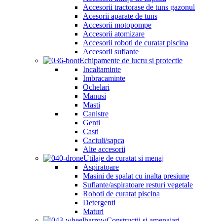
Accesorii tractorase de tuns gazonul
Acesorii aparate de tuns
Accesorii motopompe
Accesorii atomizare
Accesorii roboti de curatat piscina
Accesorii suflante
Echipamente de lucru si protectie
Incaltaminte
Imbracaminte
Ochelari
Manusi
Masti
Canistre
Genti
Casti
Caciuli/sapca
Alte accesorii
Utilaje de curatat si menaj
Aspiratoare
Masini de spalat cu inalta presiune
Suflante/aspiratoare resturi vegetale
Roboti de curatat piscina
Detergenti
Maturi
Constructii si amenajari