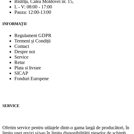
Bistrița, Calea Moldovei nr. 15,
L - V: 08:00 - 17:00
Pauza: 12:00-13:00
INFORMAȚII
Regulament GDPR
Termeni și Condiții
Contact
Despre noi
Service
Retur
Plata si livrare
SICAP
Fonduri Europene
SERVICE
Oferim service pentru utilajele dintr-o gama largă de producători, în
limita unei revizi şi/sau în limita disponibilităţii pieselor de schimb