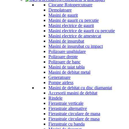
Ciocane Rotopercutoare
Demolatoare
Masini de gaurit
Masini de gaurit cu percutie
Masini electrice de gaurit
Masini electrice de gaurit cu percutie
Masini electrice de amestecat
Masini de insurubat
Masini de insurubat cu impact
Polizoare unghiulare
Polizoare drepte
Polizoare de banc
Masini de taiat tabla
Masini de debitat metal
Generatoare
Pompe airless
Masini de debitat cu disc diamantat
Accesorii masini de debitat
Rindele
Fierastraie verticale
Fierastraie alternative
Fierastraie circulare de mana
Fierastraie circulare de masa
Fierastraie cu banda