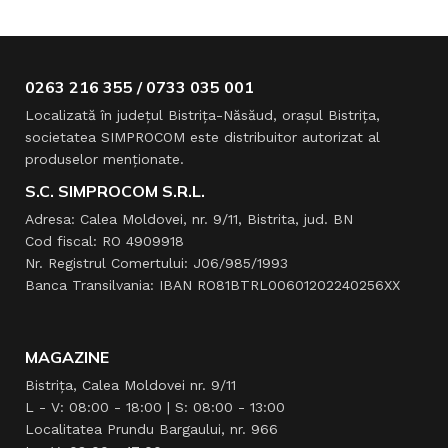
0263 216 355 / 0733 035 001
Localizată în judeţul Bistriţa-Năsăud, oraşul Bistriţa,
societatea SIMPROCOM este distribuitor autorizat al
produselor menţionate.
S.C. SIMPROCOM S.R.L.
Adresa: Calea Moldovei, nr. 9/11, Bistrita, jud. BN
Cod fiscal: RO 4909918
Nr. Registrul Comertului: J06/985/1993
Banca Transilvania: IBAN RO81BTRL00601202240256XX
MAGAZINE
Bistrița, Calea Moldovei nr. 9/11
L - V: 08:00 - 18:00 | S: 08:00 - 13:00
Localitatea Prundu Bargaului, nr. 966