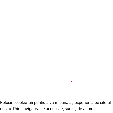
SERVICE
Oferim service pentru utilajele dintr-o gama largă de
producători, în limita unei revizi şi/sau în limita
disponibilităţii pieselor de schimb (daca este cazul).
Plată online prin:
1993 - 2022 SIMPROCOM SRL. Made with
by
201.ro
♥
Folosim cookie-uri pentru a vă îmbunătăți experiența pe site-ul
nostru. Prin navigarea pe acest site, sunteți de acord cu