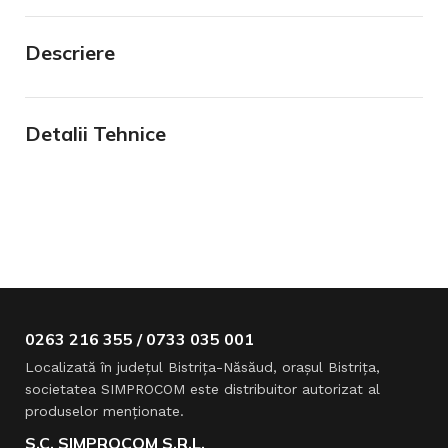
Descriere
Detalii Tehnice
0263 216 355 / 0733 035 001
Localizată în judeţul Bistriţa-Năsăud, oraşul Bistriţa,
societatea SIMPROCOM este distribuitor autorizat al
produselor menţionate.
S.C. SIMPROCOM S.R.L.