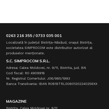
0263 216 355 / 0733 035 001
Localizată în judeţul Bistriţa-Năsăud, oraşul Bistriţa,
societatea SIMPROCOM este distribuitor autorizat al
produselor menţionate.
S.C. SIMPROCOM S.R.L.
Adresa: Calea Moldovei, nr. 9/11, Bistrita, jud. BN
Cod fiscal: RO 4909918
Nr. Registrul Comertului: J06/985/1993
Banca Transilvania: IBAN RO81BTRL00601202240256XX
MAGAZINE
Bistrița, Calea Moldovei nr. 9/11