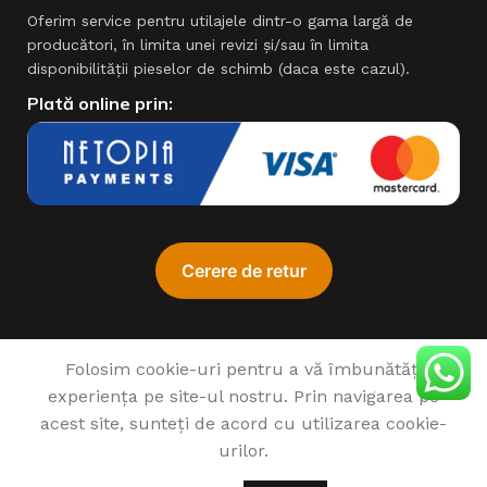
Oferim service pentru utilajele dintr-o gama largă de
producători, în limita unei revizi şi/sau în limita
disponibilităţii pieselor de schimb (daca este cazul).
Plată online prin:
Folosim cookie-uri pentru a vă îmbunătăți
experiența pe site-ul nostru. Prin navigarea pe
♥
1993 - 2022 SIMPROCOM SRL. Made with
by
201.ro
acest site, sunteți de acord cu utilizarea cookie-
urilor.