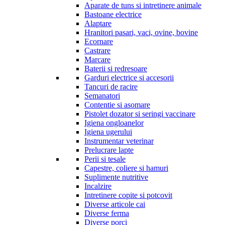
Aparate de tuns si intretinere animale
Bastoane electrice
Alaptare
Hranitori pasari, vaci, ovine, bovine
Ecornare
Castrare
Marcare
Baterii si redresoare
Garduri electrice si accesorii
Tancuri de racire
Semanatori
Contentie si asomare
Pistolet dozator si seringi vaccinare
Igiena ongloanelor
Igiena ugerului
Instrumentar veterinar
Prelucrare lapte
Perii si tesale
Capestre, coliere si hamuri
Suplimente nutritive
Incalzire
Intretinere copite si potcovit
Diverse articole cai
Diverse ferma
Diverse porci