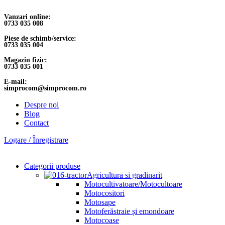
Vanzari online:
0733 035 008
Piese de schimb/service:
0733 035 004
Magazin fizic:
0733 035 001
E-mail:
simprocom@simprocom.ro
Despre noi
Blog
Contact
Logare / Înregistrare
Categorii produse
Agricultura si gradinarit
Motocultivatoare/Motocultoare
Motocositori
Motosape
Motoferăstraie și emondoare
Motocoase