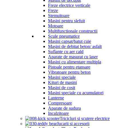
Masini de decupat
Freze electrice verticale
Freze
Stemuitoare
Masini pentru slefuit
Motoare
Multifunctionale constructii
Scule pneumatice
Masini capsat/batut cuie
Mașini de debitat beton/ asfalt
Suflante cu aer cald
Aparate de masurat cu laser
Masini cu alimentare multipla
Pistoale pentru etansare
Vibratoare pentru beton
Masini speciale
Kituri de masini
Masini de cosit
Masini speciale cu acumulatori
Lanterne
Compresoare
Aparate de sudura
Incalzitoare
Tricicluri si scutere electrice
Jucarii si accesorii