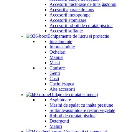
Accesorii tractorase de tuns gazonul
Acesorii aparate de tuns
Accesorii motopompe
Accesorii atomizare
Accesorii roboti de curatat piscina
Accesorii suflante
Echipamente de lucru si protectie
Incaltaminte
Imbracaminte
Ochelari
Manusi
Masti
Canistre
Genti
Casti
Caciuli/sapca
Alte accesorii
Utilaje de curatat si menaj
Aspiratoare
Masini de spalat cu inalta presiune
Suflante/aspiratoare resturi vegetale
Roboti de curatat piscina
Detergenti
Maturi
Constructii si amenajari