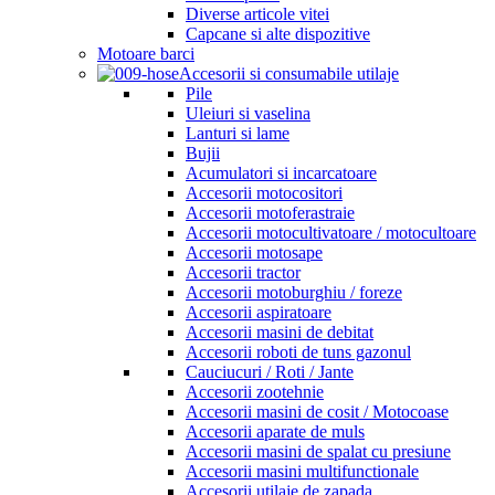
Diverse articole vitei
Capcane si alte dispozitive
Motoare barci
Accesorii si consumabile utilaje
Pile
Uleiuri si vaselina
Lanturi si lame
Bujii
Acumulatori si incarcatoare
Accesorii motocositori
Accesorii motoferastraie
Accesorii motocultivatoare / motocultoare
Accesorii motosape
Accesorii tractor
Accesorii motoburghiu / foreze
Accesorii aspiratoare
Accesorii masini de debitat
Accesorii roboti de tuns gazonul
Cauciucuri / Roti / Jante
Accesorii zootehnie
Accesorii masini de cosit / Motocoase
Accesorii aparate de muls
Accesorii masini de spalat cu presiune
Accesorii masini multifunctionale
Accesorii utilaje de zapada