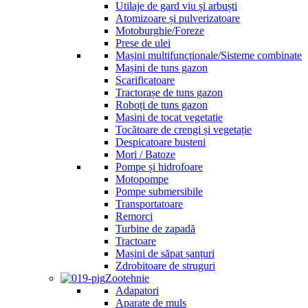
Utilaje de gard viu și arbuști
Atomizoare și pulverizatoare
Motoburghie/Foreze
Prese de ulei
Mașini multifuncționale/Sisteme combinate
Mașini de tuns gazon
Scarificatoare
Tractorașe de tuns gazon
Roboți de tuns gazon
Masini de tocat vegetatie
Tocătoare de crengi și vegetație
Despicatoare busteni
Mori / Batoze
Pompe și hidrofoare
Motopompe
Pompe submersibile
Transportatoare
Remorci
Turbine de zapadă
Tractoare
Mașini de săpat șanțuri
Zdrobitoare de struguri
Zootehnie
Adapatori
Aparate de muls