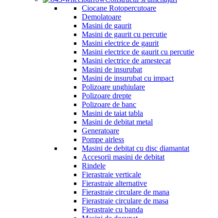
Ciocane Rotopercutoare
Demolatoare
Masini de gaurit
Masini de gaurit cu percutie
Masini electrice de gaurit
Masini electrice de gaurit cu percutie
Masini electrice de amestecat
Masini de insurubat
Masini de insurubat cu impact
Polizoare unghiulare
Polizoare drepte
Polizoare de banc
Masini de taiat tabla
Masini de debitat metal
Generatoare
Pompe airless
Masini de debitat cu disc diamantat
Accesorii masini de debitat
Rindele
Fierastraie verticale
Fierastraie alternative
Fierastraie circulare de mana
Fierastraie circulare de masa
Fierastraie cu banda