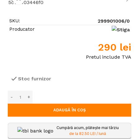
SKU:
299901006/0
Producator
290
lei
Pretul include TVA
Stoc furnizor
ADAUGĂ ÎN COȘ
Cumpără acum, plătește mai târziu
de la 82.50 LEI / lună