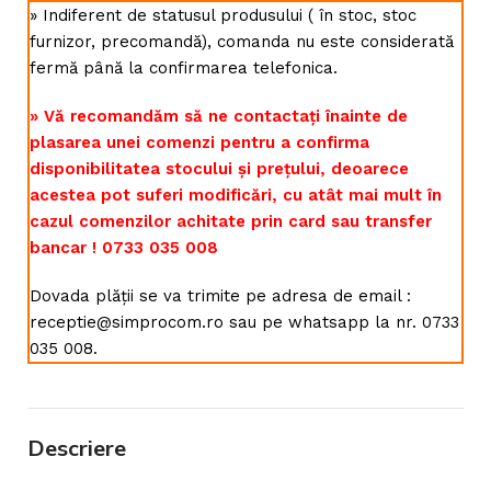
» Indiferent de statusul produsului ( în stoc, stoc
furnizor, precomandă), comanda nu este considerată
fermă până la confirmarea telefonica.
» Vă recomandăm să ne contactați înainte de
plasarea unei comenzi pentru a confirma
disponibilitatea stocului și prețului, deoarece
acestea pot suferi modificări, cu atât mai mult în
cazul comenzilor achitate prin card sau transfer
bancar ! 0733 035 008
Dovada plății se va trimite pe adresa de email :
receptie@simprocom.ro sau pe whatsapp la nr. 0733
035 008.
Descriere