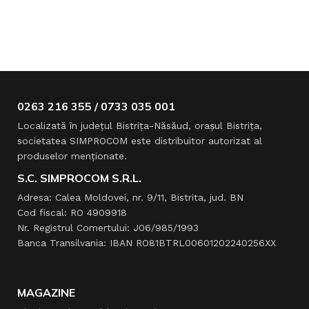
0263 216 355 / 0733 035 001
Localizată în judeţul Bistriţa-Năsăud, oraşul Bistriţa,
societatea SIMPROCOM este distribuitor autorizat al
produselor menţionate.
S.C. SIMPROCOM S.R.L.
Adresa: Calea Moldovei, nr. 9/11, Bistrita, jud. BN
Cod fiscal: RO 4909918
Nr. Registrul Comertului: J06/985/1993
Banca Transilvania: IBAN RO81BTRL00601202240256XX
MAGAZINE