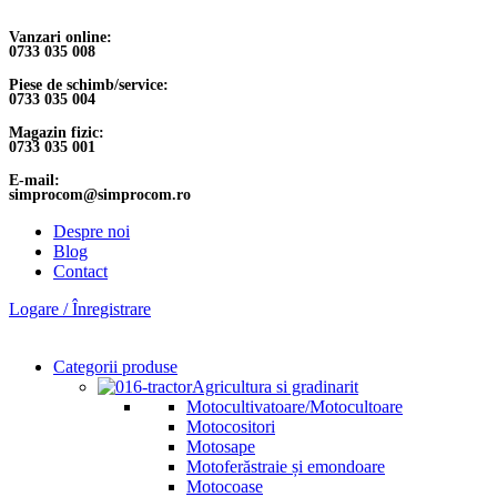
Vanzari online:
0733 035 008
Piese de schimb/service:
0733 035 004
Magazin fizic:
0733 035 001
E-mail:
simprocom@simprocom.ro
Despre noi
Blog
Contact
Logare / Înregistrare
Categorii produse
Agricultura si gradinarit
Motocultivatoare/Motocultoare
Motocositori
Motosape
Motoferăstraie și emondoare
Motocoase