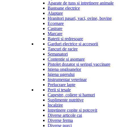
Aparate de tuns si intretinere animale
Bastoane electrice
Alaptare
Hranitori pasari, vaci, ovine, bovine
Ecornare
Castrare
Marcare
Baterii si redresoare
Garduri electrice si accesorii
Tancuri de racire
Semanatori
Contentie si asomare
Pistolet dozator si seringi vaccinare
Igiena ongloanelor
Igiena ugerului
Instrumentar veterinar
Prelucrare lapte
Perii si tesale
Capestre, coliere si hamuri
Suplimente nutritive
Incalzire
Intretinere copite si potcovit
Diverse articole cai
Diverse ferma
Diverse porci