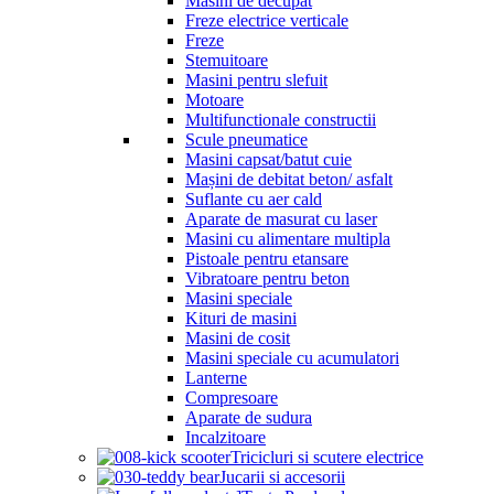
Masini de decupat
Freze electrice verticale
Freze
Stemuitoare
Masini pentru slefuit
Motoare
Multifunctionale constructii
Scule pneumatice
Masini capsat/batut cuie
Mașini de debitat beton/ asfalt
Suflante cu aer cald
Aparate de masurat cu laser
Masini cu alimentare multipla
Pistoale pentru etansare
Vibratoare pentru beton
Masini speciale
Kituri de masini
Masini de cosit
Masini speciale cu acumulatori
Lanterne
Compresoare
Aparate de sudura
Incalzitoare
Tricicluri si scutere electrice
Jucarii si accesorii