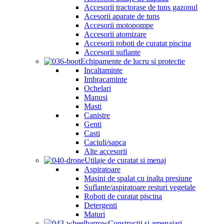
Accesorii tractorase de tuns gazonul
Acesorii aparate de tuns
Accesorii motopompe
Accesorii atomizare
Accesorii roboti de curatat piscina
Accesorii suflante
Echipamente de lucru si protectie
Incaltaminte
Imbracaminte
Ochelari
Manusi
Masti
Canistre
Genti
Casti
Caciuli/sapca
Alte accesorii
Utilaje de curatat si menaj
Aspiratoare
Masini de spalat cu inalta presiune
Suflante/aspiratoare resturi vegetale
Roboti de curatat piscina
Detergenti
Maturi
Constructii si amenajari