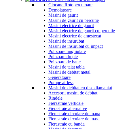
Ciocane Rotopercutoare
Demolatoare
Masini de gaurit
Masini de gaurit cu percutie
Masini electrice de gaurit
Masini electrice de gaurit cu percutie
Masini electrice de amestecat
Masini de insurubat
Masini de insurubat cu impact
Polizoare unghiulare
Polizoare drepte
Polizoare de banc
Masini de taiat tabla
Masini de debitat metal
Generatoare
Pompe airless
Masini de debitat cu disc diamantat
Accesorii masini de debitat
Rindele
Fierastraie verticale
Fierastraie alternative
Fierastraie circulare de mana
Fierastraie circulare de masa
Fierastraie cu banda