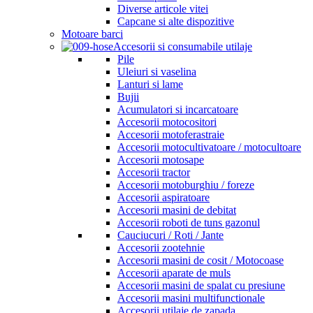
Diverse articole vitei
Capcane si alte dispozitive
Motoare barci
Accesorii si consumabile utilaje
Pile
Uleiuri si vaselina
Lanturi si lame
Bujii
Acumulatori si incarcatoare
Accesorii motocositori
Accesorii motoferastraie
Accesorii motocultivatoare / motocultoare
Accesorii motosape
Accesorii tractor
Accesorii motoburghiu / foreze
Accesorii aspiratoare
Accesorii masini de debitat
Accesorii roboti de tuns gazonul
Cauciucuri / Roti / Jante
Accesorii zootehnie
Accesorii masini de cosit / Motocoase
Accesorii aparate de muls
Accesorii masini de spalat cu presiune
Accesorii masini multifunctionale
Accesorii utilaje de zapada