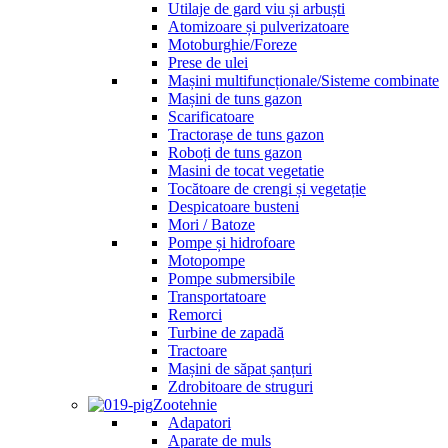
Utilaje de gard viu și arbuști
Atomizoare și pulverizatoare
Motoburghie/Foreze
Prese de ulei
Mașini multifuncționale/Sisteme combinate
Mașini de tuns gazon
Scarificatoare
Tractorașe de tuns gazon
Roboți de tuns gazon
Masini de tocat vegetatie
Tocătoare de crengi și vegetație
Despicatoare busteni
Mori / Batoze
Pompe și hidrofoare
Motopompe
Pompe submersibile
Transportatoare
Remorci
Turbine de zapadă
Tractoare
Mașini de săpat șanțuri
Zdrobitoare de struguri
Zootehnie
Adapatori
Aparate de muls