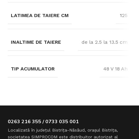
LATIMEA DE TAIERE CM
125
INALTIME DE TAIERE
de la 2.5 la 13.5 cm
TIP ACUMULATOR
48 V 18 Ah
0263 216 355 / 0733 035 001
Localizată în judeţul Bistriţa-Năsăud, oraşul Bistriţa,
societatea SIMPROCOM este distribuitor autorizat al