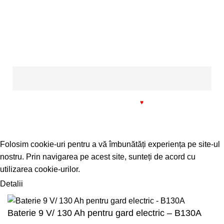
disponibilităţii pieselor de schimb (daca este cazul).
Plată online prin:
1993 - 2022 SIMPROCOM SRL. Made with
by
201.ro
♥
Folosim cookie-uri pentru a vă îmbunătăți experiența pe site-ul
nostru. Prin navigarea pe acest site, sunteți de acord cu
utilizarea cookie-urilor.
Detalii
ACCEPT
Baterie 9 V/ 130 Ah pentru gard electric – B130A