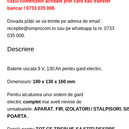
cazul comenzilor achitate prin card sau transfer
bancar ! 0733 035 008
Dovada plății se va trimite pe adresa de email :
receptie@simprocom.ro sau pe whatsapp la nr. 0733
035 008.
Descriere
Baterie uscata 9 V, 130 Ah pentru gard electric.
Dimensiuni:
190 x 130 x 160 mm
Pentru alcatuirea unui sistem de gard
electric
complet
mai aveti nevoie de
urmatoarele:
APARAT
,
FIR
,
IZOLATORI
/
STALPISORI
,
SI
POARTA
.