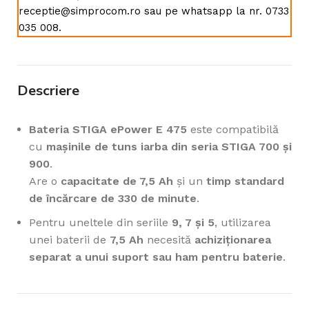
receptie@simprocom.ro sau pe whatsapp la nr. 0733
035 008.
Descriere
Bateria STIGA ePower E 475
este compatibilă
cu
mașinile de tuns iarba din seria STIGA 700 și
900
.
Are o
capacitate de 7,5 Ah
și un
timp standard
de încărcare de 330 de minute
.
Pentru uneltele din seriile
9, 7 și 5
, utilizarea
unei baterii de
7,5 Ah
necesită
achiziționarea
separat a unui suport sau ham pentru baterie
.