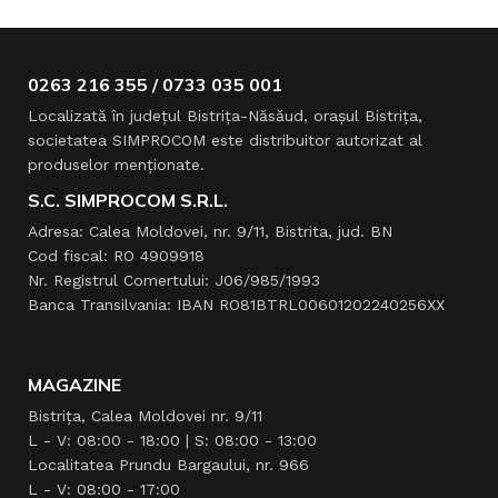
0263 216 355 / 0733 035 001
Localizată în judeţul Bistriţa-Năsăud, oraşul Bistriţa,
societatea SIMPROCOM este distribuitor autorizat al
produselor menţionate.
S.C. SIMPROCOM S.R.L.
Adresa: Calea Moldovei, nr. 9/11, Bistrita, jud. BN
Cod fiscal: RO 4909918
Nr. Registrul Comertului: J06/985/1993
Banca Transilvania: IBAN RO81BTRL00601202240256XX
MAGAZINE
Bistrița, Calea Moldovei nr. 9/11
L - V: 08:00 - 18:00 | S: 08:00 - 13:00
Localitatea Prundu Bargaului, nr. 966
L - V: 08:00 - 17:00