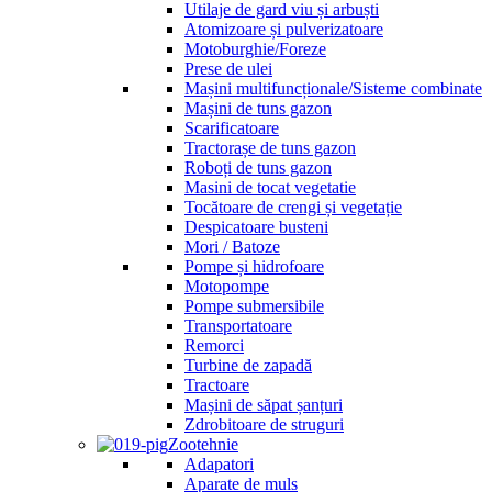
Utilaje de gard viu și arbuști
Atomizoare și pulverizatoare
Motoburghie/Foreze
Prese de ulei
Mașini multifuncționale/Sisteme combinate
Mașini de tuns gazon
Scarificatoare
Tractorașe de tuns gazon
Roboți de tuns gazon
Masini de tocat vegetatie
Tocătoare de crengi și vegetație
Despicatoare busteni
Mori / Batoze
Pompe și hidrofoare
Motopompe
Pompe submersibile
Transportatoare
Remorci
Turbine de zapadă
Tractoare
Mașini de săpat șanțuri
Zdrobitoare de struguri
Zootehnie
Adapatori
Aparate de muls