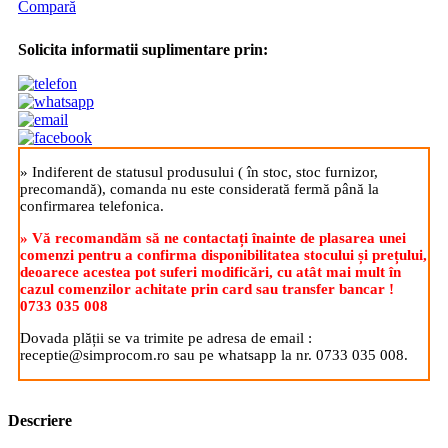
Compară
Solicita informatii suplimentare prin:
» Indiferent de statusul produsului ( în stoc, stoc furnizor,
precomandă), comanda nu este considerată fermă până la
confirmarea telefonica.
» Vă recomandăm să ne contactați înainte de plasarea unei
comenzi pentru a confirma disponibilitatea stocului și prețului,
deoarece acestea pot suferi modificări, cu atât mai mult în
cazul comenzilor achitate prin card sau transfer bancar !
0733 035 008
Dovada plății se va trimite pe adresa de email :
receptie@simprocom.ro sau pe whatsapp la nr. 0733 035 008.
Descriere