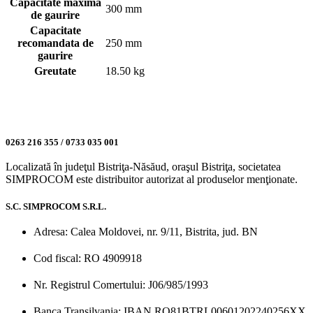
Capacitate maxima
300 mm
de gaurire
Capacitate
recomandata de
250 mm
gaurire
Greutate
18.50 kg
0263 216 355 / 0733 035 001
Localizată în judeţul Bistriţa-Năsăud, oraşul Bistriţa, societatea
SIMPROCOM este distribuitor autorizat al produselor menţionate.
S.C. SIMPROCOM S.R.L.
Adresa: Calea Moldovei, nr. 9/11, Bistrita, jud. BN
Cod fiscal: RO 4909918
Nr. Registrul Comertului: J06/985/1993
Banca Transilvania: IBAN RO81BTRL00601202240256XX