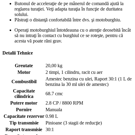
Butonul de acceleraţie de pe mânerul de comandă ajută la
reglarea turaţiei. Veţi adapta turaţia în funcţie de duritatea
solului.
Păstraţi o distanţă confortabilă între dvs. şi motoburghiu.
Operaţi motoburghiul întotdeauna cu o atenţie deosebită încât
să nu intraţi în contact cu burghiul ce se roteşte, pentru că
acesta vă poate răni grav.
Detalii Tehnice
Greutate
20,00 kg
Motor
2 timpi, 1 cilindru, racit cu aer
Amestec benzina cu ulei, Raport 30:1 (1 L de
Combustibil
benzina la 30 ml ulei de amestec)
Capacitate
68.7 cmc
cilindrica
Putere motor
2.8 CP / 8800 RPM
Pornire
Manuala
Capacitate rezervor
0.98 L
Tip transmisie
Pinioane (3 stagii de reducţie)
Raport transmisie
30:1