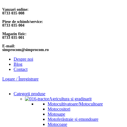
Vanzari online:
0733 035 008
Piese de schimb/service:
0733 035 004
Magazin fizic:
0733 035 001
E-mail:
simprocom@simprocom.ro
Despre noi
Blog
Contact
Logare / Înregistrare
Categorii produse
Agricultura si gradinarit
Motocultivatoare/Motocultoare
Motocositori
Motosape
Motoferăstraie și emondoare
Motocoase