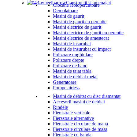
Constructii si amenajari
Ciocane Rotopercutoare
Demolatoare
Masini de gaurit
Masini de gaurit cu percutie
Masini electrice de gaurit
Masini electrice de gaurit cu percutie
Masini electrice de amestecat
Masini de insurubat
Masini de insurubat cu impact
Polizoare unghiulare
Polizoare drepte
Polizoare de banc
Masini de taiat tabla
Masini de debitat metal
Generatoare
Pompe airless
Masini de debitat cu disc diamantat
Accesorii masini de debitat
Rindele
Fierastraie verticale
Fierastraie alternative
Fierastraie circulare de mana
Fierastraie circulare de masa
Fierastraie cu banda