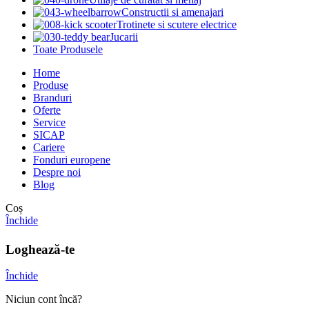
Constructii si amenajari
Trotinete si scutere electrice
Jucarii
Toate Produsele
Home
Produse
Branduri
Oferte
Service
SICAP
Cariere
Fonduri europene
Despre noi
Blog
Coș
Închide
Loghează-te
Închide
Niciun cont încă?