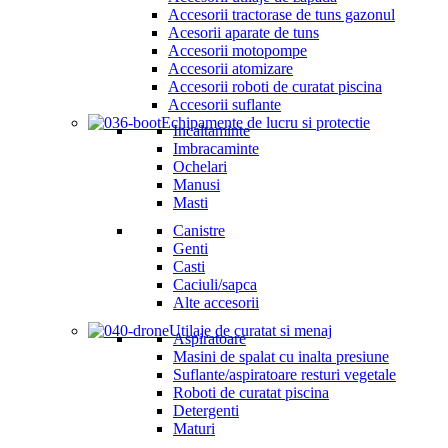
Accesorii tractorase de tuns gazonul
Acesorii aparate de tuns
Accesorii motopompe
Accesorii atomizare
Accesorii roboti de curatat piscina
Accesorii suflante
Echipamente de lucru si protectie
Incaltaminte
Imbracaminte
Ochelari
Manusi
Masti
Canistre
Genti
Casti
Caciuli/sapca
Alte accesorii
Utilaje de curatat si menaj
Aspiratoare
Masini de spalat cu inalta presiune
Suflante/aspiratoare resturi vegetale
Roboti de curatat piscina
Detergenti
Maturi