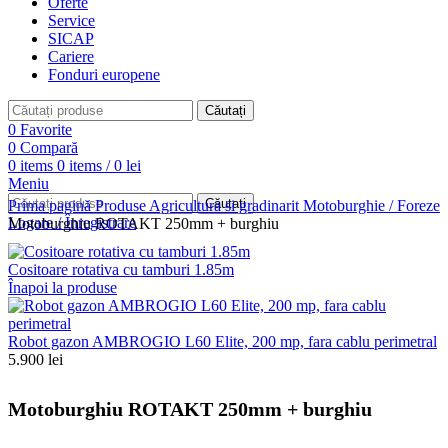
Oferte
Service
SICAP
Cariere
Fonduri europene
Căutați
0
Favorite
0
Compară
0
items
0
items
/
0
lei
Meniu
Căutați
Prima pagină
Produse
Agricultura si gradinarit
Motoburghie / Foreze
Logare / Înregistrare
Motoburghiu ROTAKT 250mm + burghiu
Cositoare rotativa cu tamburi 1.85m
Înapoi la produse
Robot gazon AMBROGIO L60 Elite, 200 mp, fara cablu perimetral
5.900
lei
Motoburghiu ROTAKT 250mm + burghiu