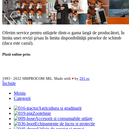
Oferim service pentru utilajele dintr-o gama largă de producători, în
limita unei revizi şi/sau în limita disponibilităţii pieselor de schimb
(daca este cazul).
Plată online prin:
1993 - 2022 SIMPROCOM SRL. Made with
by
201.ro
♥
Închide
Meniu
Categorii
Agricultura si gradinarit
Zootehnie
Accesorii si consumabile utilaje
Echipamente de lucru si protectie
Utilaje de curatat si menaj