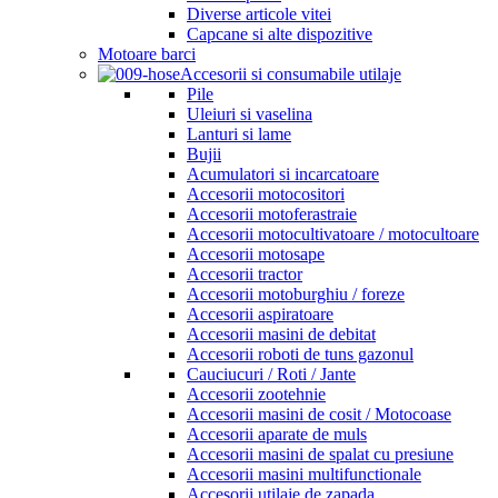
Diverse articole vitei
Capcane si alte dispozitive
Motoare barci
Accesorii si consumabile utilaje
Pile
Uleiuri si vaselina
Lanturi si lame
Bujii
Acumulatori si incarcatoare
Accesorii motocositori
Accesorii motoferastraie
Accesorii motocultivatoare / motocultoare
Accesorii motosape
Accesorii tractor
Accesorii motoburghiu / foreze
Accesorii aspiratoare
Accesorii masini de debitat
Accesorii roboti de tuns gazonul
Cauciucuri / Roti / Jante
Accesorii zootehnie
Accesorii masini de cosit / Motocoase
Accesorii aparate de muls
Accesorii masini de spalat cu presiune
Accesorii masini multifunctionale
Accesorii utilaje de zapada