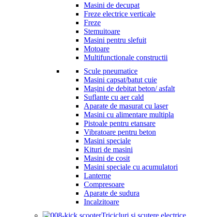
Masini de decupat
Freze electrice verticale
Freze
Stemuitoare
Masini pentru slefuit
Motoare
Multifunctionale constructii
Scule pneumatice
Masini capsat/batut cuie
Mașini de debitat beton/ asfalt
Suflante cu aer cald
Aparate de masurat cu laser
Masini cu alimentare multipla
Pistoale pentru etansare
Vibratoare pentru beton
Masini speciale
Kituri de masini
Masini de cosit
Masini speciale cu acumulatori
Lanterne
Compresoare
Aparate de sudura
Incalzitoare
Tricicluri si scutere electrice