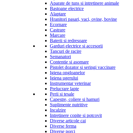
Aparate de tuns si intretinere animale
Bastoane electrice
Alaptare
Hranitori pasari, vaci, ovine, bovine
Ecornare
Castrare
Marcare
Baterii si redresoare
Garduri electrice si accesorii
Tancuri de racire
Semanatori
Contentie si asomare
Pistolet dozator si seringi vaccinare
Igiena ongloanelor
Igiena ugerului
Instrumentar veterinar
Prelucrare lapte
Perii si tesale
Capestre, coliere si hamuri
Suplimente nutritive
Incalzire
Intretinere copite si potcovit
Diverse articole cai
Diverse ferma
Diverse porci