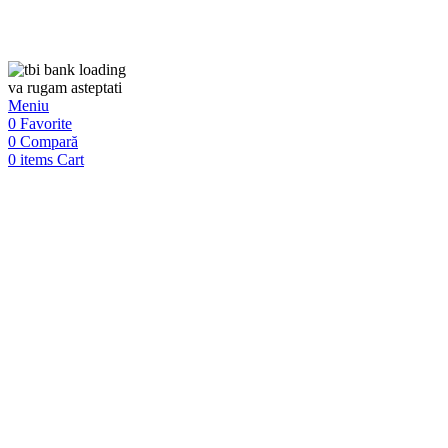
va rugam asteptati
Meniu
0
Favorite
0
Compară
0
items
Cart