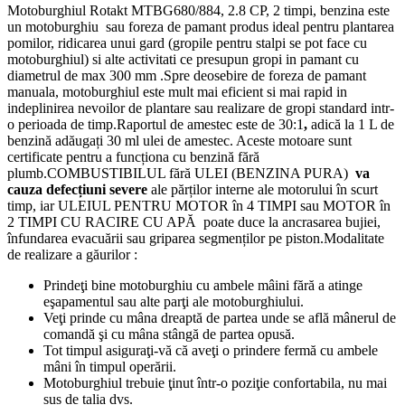
Motoburghiul Rotakt MTBG680/884, 2.8 CP, 2 timpi, benzina este
un motoburghiu sau foreza de pamant produs ideal pentru plantarea
pomilor, ridicarea unui gard (gropile pentru stalpi se pot face cu
motoburghiul) si alte activitati ce presupun gropi in pamant cu
diametrul de max 300 mm .Spre deosebire de foreza de pamant
manuala, motoburghiul este mult mai eficient si mai rapid in
indeplinirea nevoilor de plantare sau realizare de gropi standard intr-
o perioada de timp.Raportul de amestec este de 30:1
,
adică la 1 L de
benzină adăugați 30 ml ulei de amestec. Aceste motoare sunt
certificate pentru a funcționa cu benzină fără
plumb.COMBUSTIBILUL fără ULEI (BENZINA PURA)
va
cauza defecțiuni severe
ale părților interne ale motorului în scurt
timp, iar ULEIUL PENTRU MOTOR în 4 TIMPI sau MOTOR în
2 TIMPI CU RACIRE CU APĂ poate duce la ancrasarea bujiei,
înfundarea evacuării sau griparea segmenților pe piston.Modalitate
de realizare a găurilor :
Prindeţi bine motoburghiu cu ambele mâini fără a atinge
eşapamentul sau alte parţi ale motoburghiului.
Veţi prinde cu mâna dreaptă de partea unde se află mânerul de
comandă şi cu mâna stângă de partea opusă.
Tot timpul asiguraţi-vă că aveţi o prindere fermă cu ambele
mâni în timpul operării.
Motoburghiul trebuie ţinut într-o poziţie confortabila, nu mai
sus de talia dvs.