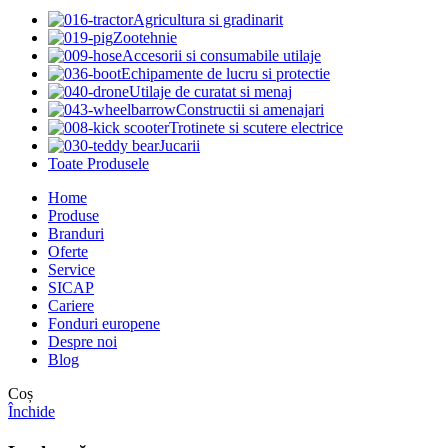
Agricultura si gradinarit
Zootehnie
Accesorii si consumabile utilaje
Echipamente de lucru si protectie
Utilaje de curatat si menaj
Constructii si amenajari
Trotinete si scutere electrice
Jucarii
Toate Produsele
Home
Produse
Branduri
Oferte
Service
SICAP
Cariere
Fonduri europene
Despre noi
Blog
Coș
Închide