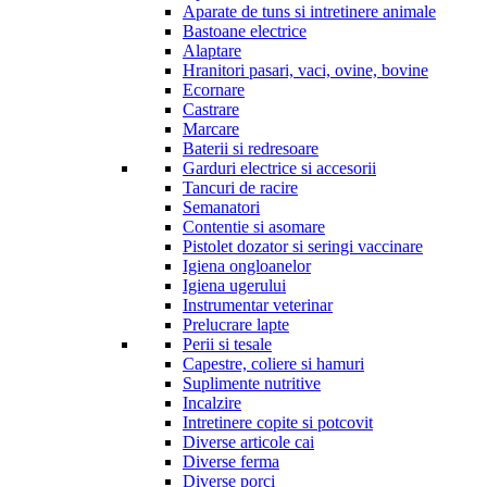
Aparate de tuns si intretinere animale
Bastoane electrice
Alaptare
Hranitori pasari, vaci, ovine, bovine
Ecornare
Castrare
Marcare
Baterii si redresoare
Garduri electrice si accesorii
Tancuri de racire
Semanatori
Contentie si asomare
Pistolet dozator si seringi vaccinare
Igiena ongloanelor
Igiena ugerului
Instrumentar veterinar
Prelucrare lapte
Perii si tesale
Capestre, coliere si hamuri
Suplimente nutritive
Incalzire
Intretinere copite si potcovit
Diverse articole cai
Diverse ferma
Diverse porci