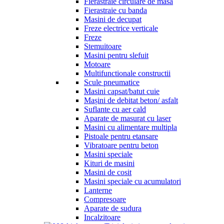
Fierastraie circulare de masa
Fierastraie cu banda
Masini de decupat
Freze electrice verticale
Freze
Stemuitoare
Masini pentru slefuit
Motoare
Multifunctionale constructii
Scule pneumatice
Masini capsat/batut cuie
Mașini de debitat beton/ asfalt
Suflante cu aer cald
Aparate de masurat cu laser
Masini cu alimentare multipla
Pistoale pentru etansare
Vibratoare pentru beton
Masini speciale
Kituri de masini
Masini de cosit
Masini speciale cu acumulatori
Lanterne
Compresoare
Aparate de sudura
Incalzitoare