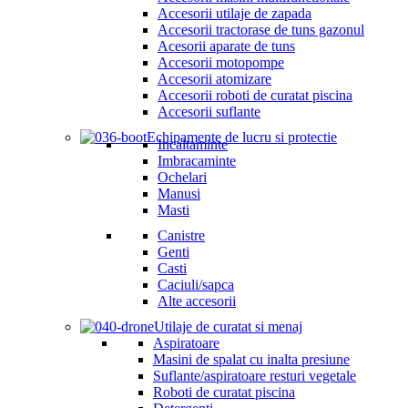
Accesorii utilaje de zapada
Accesorii tractorase de tuns gazonul
Acesorii aparate de tuns
Accesorii motopompe
Accesorii atomizare
Accesorii roboti de curatat piscina
Accesorii suflante
Echipamente de lucru si protectie
Incaltaminte
Imbracaminte
Ochelari
Manusi
Masti
Canistre
Genti
Casti
Caciuli/sapca
Alte accesorii
Utilaje de curatat si menaj
Aspiratoare
Masini de spalat cu inalta presiune
Suflante/aspiratoare resturi vegetale
Roboti de curatat piscina