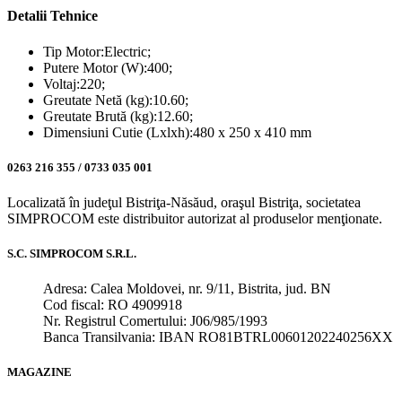
Detalii Tehnice
Tip Motor:Electric;
Putere Motor (W):400;
Voltaj:220;
Greutate Netă (kg):10.60;
Greutate Brută (kg):12.60;
Dimensiuni Cutie (Lxlxh):480 x 250 x 410 mm
0263 216 355 / 0733 035 001
Localizată în judeţul Bistriţa-Năsăud, oraşul Bistriţa, societatea
SIMPROCOM este distribuitor autorizat al produselor menţionate.
S.C. SIMPROCOM S.R.L.
Adresa: Calea Moldovei, nr. 9/11, Bistrita, jud. BN
Cod fiscal: RO 4909918
Nr. Registrul Comertului: J06/985/1993
Banca Transilvania: IBAN RO81BTRL00601202240256XX
MAGAZINE