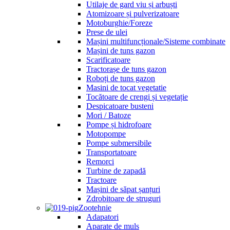
Utilaje de gard viu și arbuști
Atomizoare și pulverizatoare
Motoburghie/Foreze
Prese de ulei
Mașini multifuncționale/Sisteme combinate
Mașini de tuns gazon
Scarificatoare
Tractorașe de tuns gazon
Roboți de tuns gazon
Masini de tocat vegetatie
Tocătoare de crengi și vegetație
Despicatoare busteni
Mori / Batoze
Pompe și hidrofoare
Motopompe
Pompe submersibile
Transportatoare
Remorci
Turbine de zapadă
Tractoare
Mașini de săpat șanțuri
Zdrobitoare de struguri
Zootehnie
Adapatori
Aparate de muls