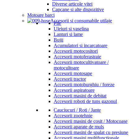
Diverse articole vitei
Capcane si alte dispozitive
Motoare barci
Accesorii si consumabile utilaje
Pile
Uleiuri si vaselina
Lanturi si lame
Bujii
Acumulatori si incarcatoare
Accesorii motocositori
Accesorii motoferastraie
Accesorii motocultivatoare /
motocultoare
Accesorii motosape
Accesorii tractor
Accesorii motoburghiu / foreze
Accesorii aspiratoare
Accesorii masini de debitat
Accesorii roboti de tuns gazonul
Cauciucuri / Roti / Jante
Accesorii zootehnie
Accesorii masini de cosit / Motocoase
Accesorii aparate de muls
Accesorii masini de spalat cu presiune
Accesorii masini multifunctionale