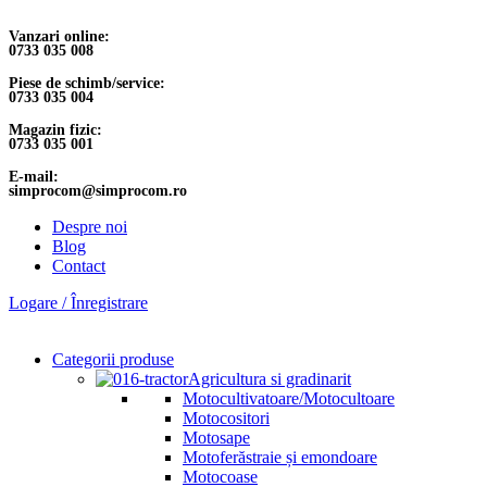
Vanzari online:
0733 035 008
Piese de schimb/service:
0733 035 004
Magazin fizic:
0733 035 001
E-mail:
simprocom@simprocom.ro
Despre noi
Blog
Contact
Logare / Înregistrare
Categorii produse
Agricultura si gradinarit
Motocultivatoare/Motocultoare
Motocositori
Motosape
Motoferăstraie și emondoare
Motocoase