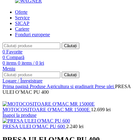
Oferte
Service
SICAP
Cariere
Fonduri europene
Căutați
0
Favorite
0
Compară
0
items
0
items
/
0
lei
Meniu
Căutați
Logare / Înregistrare
Prima pagină
Produse
Agricultura si gradinarit
Prese ulei
PRESA
ULEI O’MAC PU 400
MOTOCOSITOARE O'MAC MR 15000E
12.699
lei
Înapoi la produse
PRESA ULEI O'MAC PU 600
2.240
lei
PRESA ULEI O’MAC PU 400