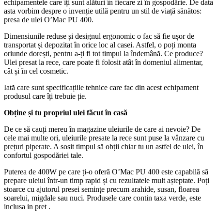
echipamentele care îți sunt alături în fiecare zi în gospodărie. De data
asta vorbim despre o invenție utilă pentru un stil de viață sănătos:
presa de ulei O’Mac PU 400.
Dimensiunile reduse și designul ergonomic o fac să fie ușor de
transportat și depozitat în orice loc al casei. Astfel, o poți monta
oriunde dorești, pentru a-ți fi tot timpul la îndemână. Ce produce?
Ulei presat la rece, care poate fi folosit atât în domeniul alimentar,
cât și în cel cosmetic.
Iată care sunt specificațiile tehnice care fac din acest echipament
produsul care îți trebuie ție.
Obține și tu propriul ulei făcut în casă
De ce să cauți mereu în magazine uleiurile de care ai nevoie? De
cele mai multe ori, uleiurile presate la rece sunt puse la vânzare cu
prețuri piperate. A sosit timpul să obții chiar tu un astfel de ulei, în
confortul gospodăriei tale.
Puterea de 400W pe care ți-o oferă O’Mac PU 400 este capabilă să
prepare uleiul într-un timp rapid și cu rezultatele mult așteptate. Poți
stoarce cu ajutorul presei semințe precum arahide, susan, floarea
soarelui, migdale sau nuci. Produsele care contin taxa verde, este
inclusa in pret .