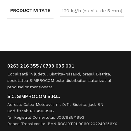
PRODUCTIVITATE
120 kg/h (cu sita de 5 mm)
0263 216 355 / 0733 035 001
Localizată în judeţul Bistriţa-Năsăud, oraşul Bistriţa,
societatea SIMPROCOM este distribuitor autorizat al
produselor menţionate.
S.C. SIMPROCOM S.R.L.
Adresa: Calea Moldovei, nr. 9/11, Bistrita, jud. BN
Cod fiscal: RO 4909918
Nr. Registrul Comertului: J06/985/1993
Banca Transilvania: IBAN RO81BTRL00601202240256XX