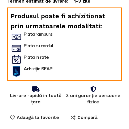
Termen estimat de livrare:
1-3 zile
Produsul poate fi achizitionat
prin urmatoarele modalitati:
Plata ramburs
Plata cu cardul
Plata in rate
Achiziție SEAP
Livrare rapidă in toată
2 ani garanție persoane
țara
fizice
Adaugă la favorite
Compară