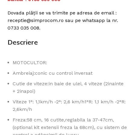
Dovada plății se va trimite pe adresa de email :
receptie@simprocom.ro sau pe whatsapp la nr.
0733 035 008.
Descriere
MOTOCULTOR:
Ambreiaj:conic cu control inversat
Cutie de viteze:in baie de ulei, 4 viteze (2inainte
+ 2inapoi)
Viteze 1°: 1,1km/h -2°: 2,6 km/h1°R: 1,1 km/h -2°R:
2,6km/h
Freza:58 cm, 16 cutite,reglabila la 37-47cm,
(optional kit extensii freza la 68cm), cu sistem de
control a adâncimii de lucru