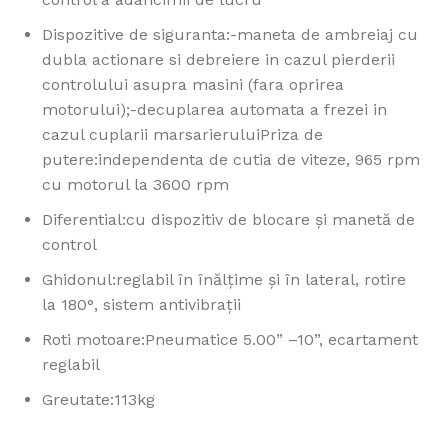
Dispozitive de siguranta:-maneta de ambreiaj cu
dubla actionare si debreiere in cazul pierderii
controlului asupra masini (fara oprirea
motorului);-decuplarea automata a frezei in
cazul cuplarii marsarieruluiPriza de
putere:independenta de cutia de viteze, 965 rpm
cu motorul la 3600 rpm
Diferential:cu dispozitiv de blocare şi manetă de
control
Ghidonul:reglabil în înălţime şi în lateral, rotire
la 180°, sistem antivibraţii
Roti motoare:Pneumatice 5.00” –10”, ecartament
reglabil
Greutate:113kg