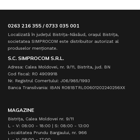
0263 216 355 / 0733 035 001
Localizată în judeţul Bistriţa-Năsăud, oraşul Bistriţa,
societatea SIMPROCOM este distribuitor autorizat al
produselor menţionate.
S.C. SIMPROCOM S.R.L.
Adresa: Calea Moldovei, nr. 9/11, Bistrita, jud. BN
Cod fiscal: RO 4909918
Nr. Registrul Comertului: J06/985/1993
Banca Transilvania: IBAN RO81BTRL00601202240256XX
MAGAZINE
Bistrița, Calea Moldovei nr. 9/11
L - V: 08:00 - 18:00 | S: 08:00 - 13:00
Localitatea Prundu Bargaului, nr. 966
L - V: 08:00 - 17:00