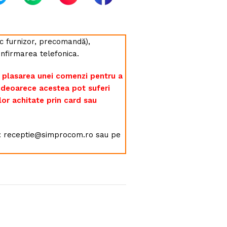
toc furnizor, precomandă),
nfirmarea telefonica.
 plasarea unei comenzi pentru a
, deoarece acestea pot suferi
lor achitate prin card sau
l : receptie@simprocom.ro sau pe