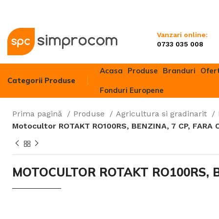
Vanzari online:
0733 035 008
Acasa
Produse
Branduri
Ofer
Categorii Produse
Fonduri Europene
Prima pagină
Produse
Agricultura si gradinarit
Motocultor ROTAKT RO100RS, BENZINA, 7 CP, FARA C
Motocultivato
Motocositori
Motosape
MOTOCULTOR ROTAKT RO100RS, BEN
Motoferăstrai
Motocoase