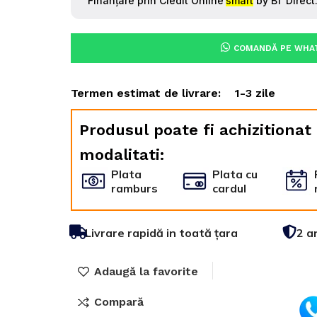
COMANDĂ PE WHA
Termen estimat de livrare:
1-3 zile
Produsul poate fi achizitionat
modalitati:
Plata
Plata cu
ramburs
cardul
Livrare rapidă in toată țara
2 a
Adaugă la favorite
Compară