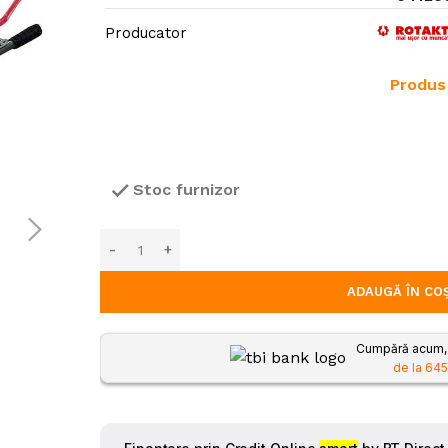
 viu și arbuști
Masini de tocat vegetatie
Producator
pulverizatoare
Tocătoare de crengi și vegetați
oreze
Produs 
Despicatoare busteni
Mori / Batoze
Stoc furnizor
ADAUGĂ ÎN CO
Cumpără acum, p
de la 645