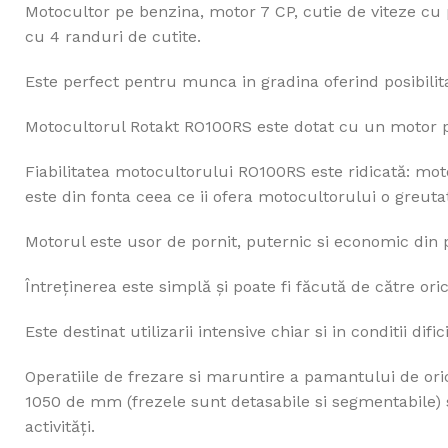
Motocultor pe benzina, motor 7 CP, cutie de viteze cu 
cu 4 randuri de cutite.
Este perfect pentru munca in gradina oferind posibilita
Motocultorul Rotakt RO100RS este dotat cu un motor put
Fiabilitatea motocultorului RO100RS este ridicată: mo
este din fonta ceea ce ii ofera motocultorului o greutat
Motorul este usor de pornit, puternic si economic din
Întreţinerea este simplă şi poate fi făcută de către or
Este destinat utilizarii intensive chiar si in conditii di
Operatiile de frezare si maruntire a pamantului de ori
1050 de mm (frezele sunt detasabile si segmentabile)
activități.