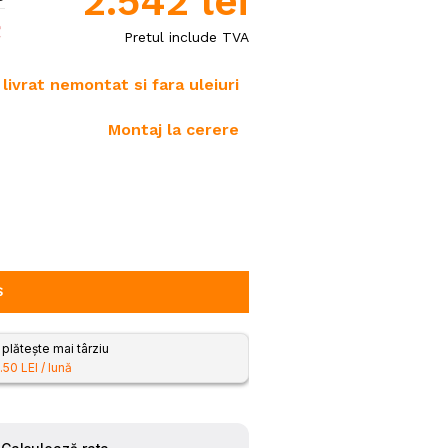
2.542
lei
Turbine de zapadă
Pretul include TVA
Tractoare
e
Mașini de săpat șanțuri
livrat nemontat si fara uleiuri
Zdrobitoare de struguri
Montaj la cerere
Ș
lătește mai târziu
.50 LEI / lună