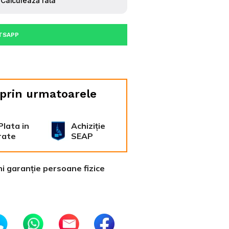
TSAPP
 prin urmatoarele
Plata in
Achiziție
rate
SEAP
ni garanție persoane fizice