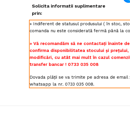
Solicita informatii suplimentare
prin:
» Indiferent de statusul produsului ( în stoc, s
comanda nu este considerată fermă până la co
» Vă recomandăm să ne contactați înainte de
confirma disponibilitatea stocului și prețului
modificări, cu atât mai mult în cazul comenzi
transfer bancar ! 0733 035 008
Dovada plății se va trimite pe adresa de emai
whatsapp la nr. 0733 035 008.