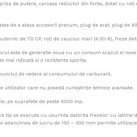
priza de putere, carcasa reductor din fonta, dotat cu roti
tea de a atasa accesorii precum, plug de arat, plug de bilo
ernic de 7.0 CP, roţi de cauciuc mari (4.00-8), freze det
torul este de generatie noua cu un consum scazut si noxe
e mai ridicată si o rezistenta sporita.
 punctul de vedere al consumului de carburant.
ice utilizator care nu posedă cunoştinţe tehnice avansate.
ficile, pe suprafete de peste 5000 mp.
ce tip se executa cu usurinta datorita frezelor cu latime 
 si adancimea de lucru de 150 – 300 mm permite utilizare