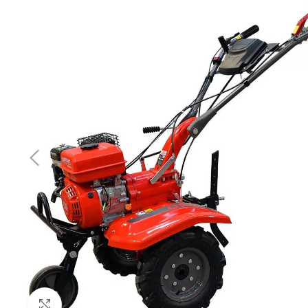
Utilaje de gard
Atomizoare și 
Motoburghie/F
Prese de ulei
Click to enlarge