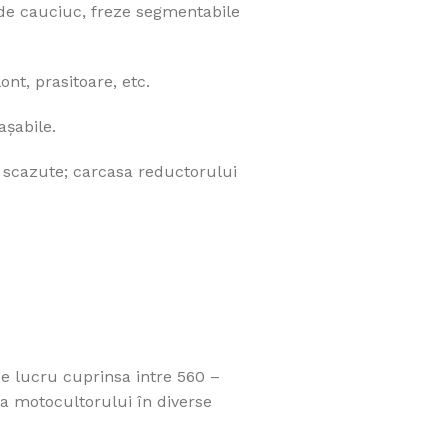
 de cauciuc, freze segmentabile
nt, prasitoare, etc.
aşabile.
 scazute; carcasa reductorului
de lucru cuprinsa intre 560 –
a motocultorului în diverse