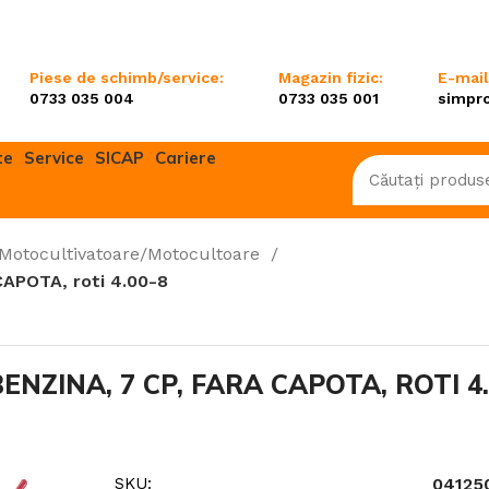
Piese de schimb/service:
Magazin fizic:
E-mail
0733 035 004
0733 035 001
simpr
te
Service
SICAP
Cariere
Motocultivatoare/Motocultoare
APOTA, roti 4.00-8
are/Motocultoare
Mașini multifuncționale/Sisteme
combinate
Mașini de tuns gazon
ZINA, 7 CP, FARA CAPOTA, ROTI 4.
Scarificatoare
e și emondoare
Tractorașe de tuns gazon
Roboți de tuns gazon
SKU:
04125