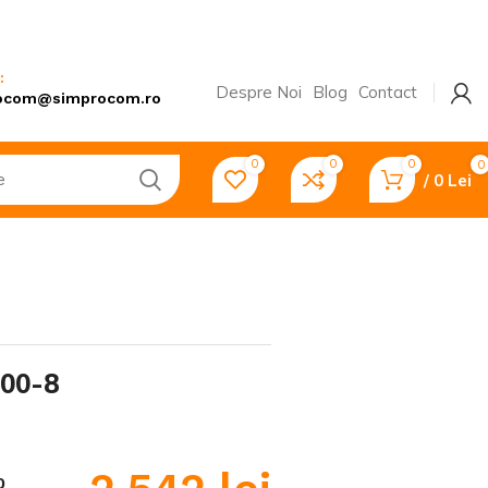
:
Despre Noi
Blog
Contact
ocom@simprocom.ro
0
0
0
0
/
0
Lei
Pompe și hidrofoare
Motopompe
Pompe submersibile
00-8
Transportatoare
Remorci
0