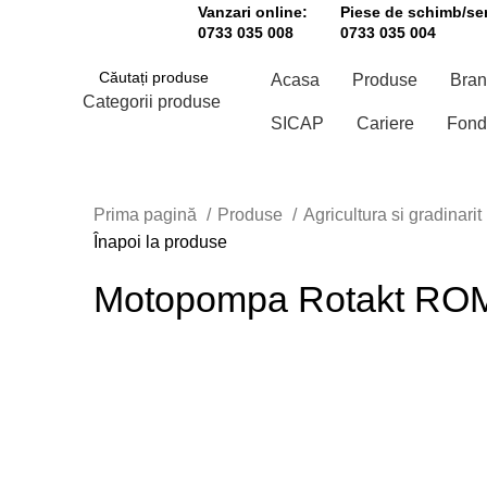
Vanzari online:
Piese de schimb/ser
0733 035 008
0733 035 004
Acasa
Produse
Bran
Categorii produse
SICAP
Cariere
Fond
CĂUTAȚI
Prima pagină
Produse
Agricultura si gradinarit
Înapoi la produse
Motopompa Rotakt ROM
Click to enlarge