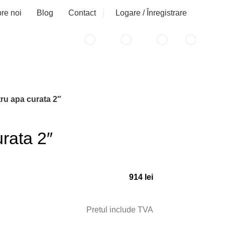
Logare / Înregistrare
re noi
Blog
Contact
0
0
0
0
items
/
0
lei
items
u apa curata 2″
rata 2″
914
lei
Pretul include TVA