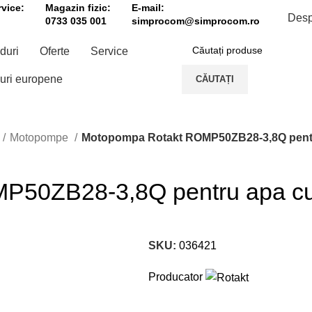
vice:
Magazin fizic:
E-mail:
Desp
0733 035 001
simprocom@simprocom.ro
duri
Oferte
Service
uri europene
CĂUTAȚI
Motopompe
Motopompa Rotakt ROMP50ZB28-3,8Q pentr
P50ZB28-3,8Q pentru apa cu
SKU:
036421
Producator