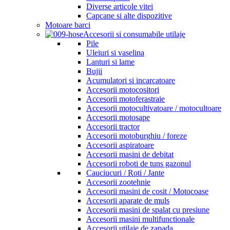
Diverse articole vitei
Capcane si alte dispozitive
Motoare barci
Accesorii si consumabile utilaje
Pile
Uleiuri si vaselina
Lanturi si lame
Bujii
Acumulatori si incarcatoare
Accesorii motocositori
Accesorii motoferastraie
Accesorii motocultivatoare / motocultoare
Accesorii motosape
Accesorii tractor
Accesorii motoburghiu / foreze
Accesorii aspiratoare
Accesorii masini de debitat
Accesorii roboti de tuns gazonul
Cauciucuri / Roti / Jante
Accesorii zootehnie
Accesorii masini de cosit / Motocoase
Accesorii aparate de muls
Accesorii masini de spalat cu presiune
Accesorii masini multifunctionale
Accesorii utilaje de zapada