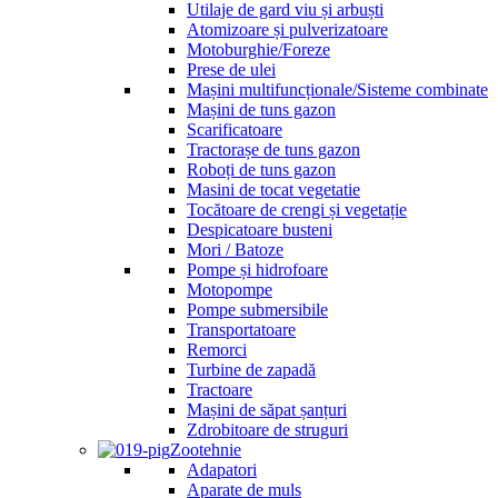
Utilaje de gard viu și arbuști
Atomizoare și pulverizatoare
Motoburghie/Foreze
Prese de ulei
Mașini multifuncționale/Sisteme combinate
Mașini de tuns gazon
Scarificatoare
Tractorașe de tuns gazon
Roboți de tuns gazon
Masini de tocat vegetatie
Tocătoare de crengi și vegetație
Despicatoare busteni
Mori / Batoze
Pompe și hidrofoare
Motopompe
Pompe submersibile
Transportatoare
Remorci
Turbine de zapadă
Tractoare
Mașini de săpat șanțuri
Zdrobitoare de struguri
Zootehnie
Adapatori
Aparate de muls