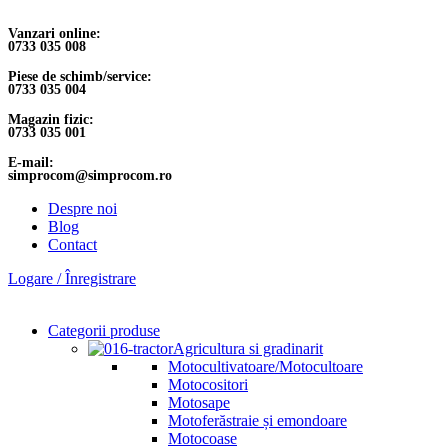
Vanzari online:
0733 035 008
Piese de schimb/service:
0733 035 004
Magazin fizic:
0733 035 001
E-mail:
simprocom@simprocom.ro
Despre noi
Blog
Contact
Logare / Înregistrare
Categorii produse
Agricultura si gradinarit
Motocultivatoare/Motocultoare
Motocositori
Motosape
Motoferăstraie și emondoare
Motocoase