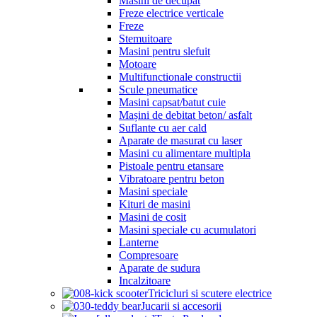
Masini de decupat
Freze electrice verticale
Freze
Stemuitoare
Masini pentru slefuit
Motoare
Multifunctionale constructii
Scule pneumatice
Masini capsat/batut cuie
Mașini de debitat beton/ asfalt
Suflante cu aer cald
Aparate de masurat cu laser
Masini cu alimentare multipla
Pistoale pentru etansare
Vibratoare pentru beton
Masini speciale
Kituri de masini
Masini de cosit
Masini speciale cu acumulatori
Lanterne
Compresoare
Aparate de sudura
Incalzitoare
Tricicluri si scutere electrice
Jucarii si accesorii