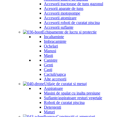
Accesorii tractorase de tuns gazonul
Acesorii aparate de tuns
Accesorii motopompe
Accesorii atomizare
Accesorii roboti de curatat piscina
Accesorii suflante
Echipamente de lucru si protectie
Incaltaminte
Imbracaminte
Ochelari
Manusi
Masti
Canistre
Genti
Casti
Caciuli/sapca
Alte accesorii
Utilaje de curatat si menaj
Aspiratoare
Masini de spalat cu inalta presiune
Suflante/aspiratoare resturi vegetale
Roboti de curatat piscina
Detergenti
Maturi
Constructii si amenajari