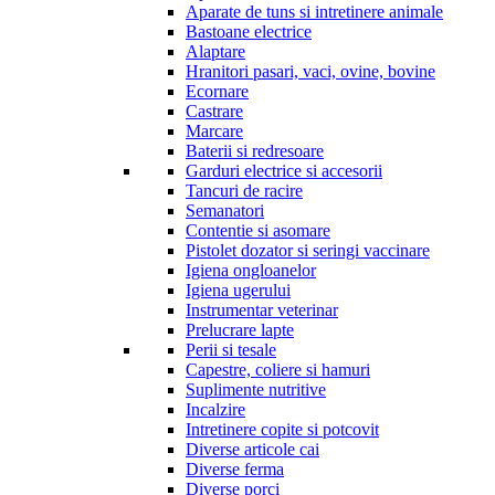
Aparate de tuns si intretinere animale
Bastoane electrice
Alaptare
Hranitori pasari, vaci, ovine, bovine
Ecornare
Castrare
Marcare
Baterii si redresoare
Garduri electrice si accesorii
Tancuri de racire
Semanatori
Contentie si asomare
Pistolet dozator si seringi vaccinare
Igiena ongloanelor
Igiena ugerului
Instrumentar veterinar
Prelucrare lapte
Perii si tesale
Capestre, coliere si hamuri
Suplimente nutritive
Incalzire
Intretinere copite si potcovit
Diverse articole cai
Diverse ferma
Diverse porci