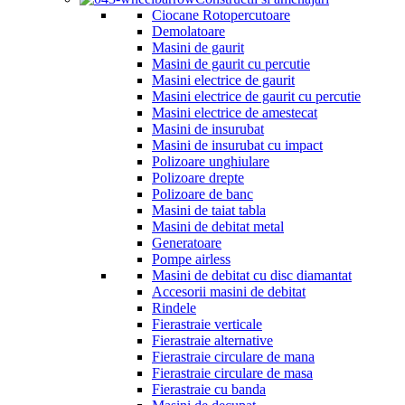
Ciocane Rotopercutoare
Demolatoare
Masini de gaurit
Masini de gaurit cu percutie
Masini electrice de gaurit
Masini electrice de gaurit cu percutie
Masini electrice de amestecat
Masini de insurubat
Masini de insurubat cu impact
Polizoare unghiulare
Polizoare drepte
Polizoare de banc
Masini de taiat tabla
Masini de debitat metal
Generatoare
Pompe airless
Masini de debitat cu disc diamantat
Accesorii masini de debitat
Rindele
Fierastraie verticale
Fierastraie alternative
Fierastraie circulare de mana
Fierastraie circulare de masa
Fierastraie cu banda