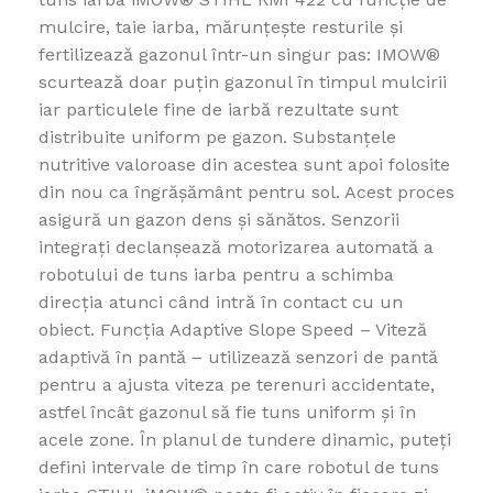
mulcire, taie iarba, mărunțește resturile și
fertilizează gazonul într-un singur pas: IMOW®
scurtează doar puțin gazonul în timpul mulcirii
iar particulele fine de iarbă rezultate sunt
distribuite uniform pe gazon. Substanțele
nutritive valoroase din acestea sunt apoi folosite
din nou ca îngrășământ pentru sol. Acest proces
asigură un gazon dens și sănătos. Senzorii
integrați declanșează motorizarea automată a
robotului de tuns iarba pentru a schimba
direcția atunci când intră în contact cu un
obiect. Funcția Adaptive Slope Speed – Viteză
adaptivă în pantă – utilizează senzori de pantă
pentru a ajusta viteza pe terenuri accidentate,
astfel încât gazonul să fie tuns uniform și în
acele zone. În planul de tundere dinamic, puteți
defini intervale de timp în care robotul de tuns