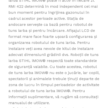
iarba STIHL iMOW® poate fi activ în fiecare zi.
RMI 422 determină în mod independent cel mai
bun moment pentru îngrijirea gazonului în
cadrul acestor perioade active. Stația de
andocare servește ca bază pentru robotul de
tuns iarba și pentru încărcare. Afișajul LCD de
format mare face foarte ușoară configurarea și
organizarea robotului de tuns iarba. Pentru
instalare veți avea nevoie de kitul de instalare
adecvat dimensiunii grădinii dvs. Roboții de tuns
iarba STIHL iMOW® respectă toate standardele
de siguranță valabile. Cu toate acestea, robotul
de tuns iarba iMOW® nu este o jucărie, iar copiii,
spectatorii și animalele trebuie ținuţi departe de
zona de lucru în timpul perioadelor de activitate
a robotului de tuns iarba iMOW®. Pentru
informații suplimentare, vă rugăm să consultați
manualul de utilizare.