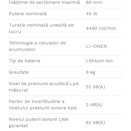
Înălțime de secționare maximă
60 mm
Putere nominală
45 W
Turație nominală unealtă de
4450 rot/min
lucru
Tehnologie a celulelor de
LI-IONEN
acumulator
Tip de baterie
Lithium-ion
Greutate
9 kg
Nivel de presiune acustică LpA
52 dB(A)
măsurat
Factor de incertitudine a
2 dB(A)
nivelului presiunii sonore KpA
Nivelul puterii sonore LWA
62 dB(A)
garantat