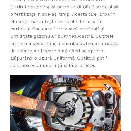
Cuțitul mulching vă permite să tăiați iarba și să
o fertilizați în același timp. Acesta taie iarba în
etape și mărunțește resturile de iarbă în
particule fine care furnizează nutrienți și
umiditate gazonului dumneavoastră. Cuțitele
cu formă specială își schimbă automat direcția
de rotație de fiecare dată când se opresc,
asigurând o uzură uniformă. Cuțitele pot fi
schimbate cu ușurință și fără unelte.