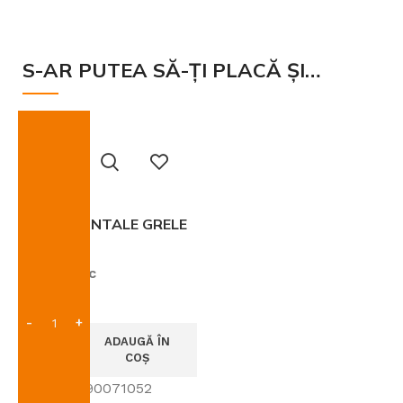
S-AR PUTEA SĂ-ȚI PLACĂ ȘI…
ROTI FRONTALE GRELE
AVS 100
In stoc
463
lei
ADAUGĂ ÎN
COȘ
SKU:
69090071052