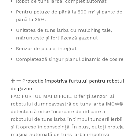
Robot de tuns iarba, complet automat
Pentru peluze de până la 800 m² și pante de
până la 35%.
Unitatea de tuns iarba cu mulching taie,
mărunțește și fertilizează gazonul
Senzor de ploaie, integrat
Completează singur planul dinamic de cosire
Protectie impotriva furtului pentru robotul
de gazon
FAC FURTUL MAI DIFICIL. Diferiți senzori ai
robotului dumneavoastră de tuns iarba iMOW®
detectează orice încercare de ridicare a
robotului de tuns iarba în timpul tunderii ierbii
și îl opresc în consecință. În plus, puteți proteja
mașina automată de tuns iarba împotriva