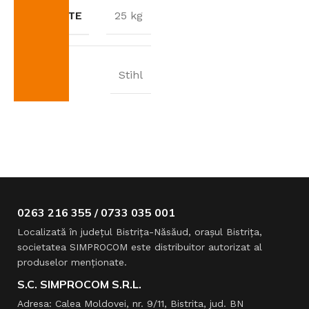
GREUTATE
25 kg
BRAND
Stihl
0263 216 355 / 0733 035 001
Localizată în judeţul Bistriţa-Năsăud, oraşul Bistriţa,
societatea SIMPROCOM este distribuitor autorizat al
produselor menţionate.
S.C. SIMPROCOM S.R.L.
Adresa: Calea Moldovei, nr. 9/11, Bistrita, jud. BN