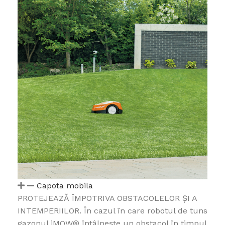
Capota mobila
PROTEJEAZĂ ÎMPOTRIVA OBSTACOLELOR ȘI A
INTEMPERIILOR. În cazul în care robotul de tuns
gazonul iMOW® întâlnește un obstacol în timpul