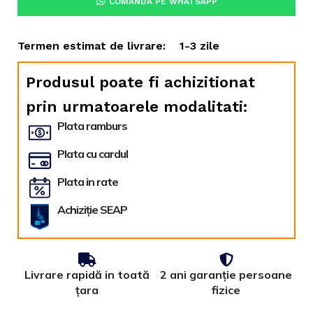
COMANDĂ PE WHATSAPP
Termen estimat de livrare:
1-3 zile
Produsul poate fi achizitionat
prin urmatoarele modalitati:
Plata ramburs
Plata cu cardul
Plata in rate
Achiziție SEAP
Livrare rapidă in toată
2 ani garanție persoane
țara
fizice