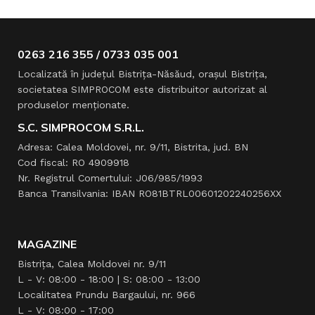
0263 216 355 / 0733 035 001
Localizată în judeţul Bistriţa-Năsăud, oraşul Bistriţa,
societatea SIMPROCOM este distribuitor autorizat al
produselor menţionate.
S.C. SIMPROCOM S.R.L.
Adresa: Calea Moldovei, nr. 9/11, Bistrita, jud. BN
Cod fiscal: RO 4909918
Nr. Registrul Comertului: J06/985/1993
Banca Transilvania: IBAN RO81BTRL00601202240256XX
MAGAZINE
Bistrița, Calea Moldovei nr. 9/11
L - V: 08:00 - 18:00 | S: 08:00 - 13:00
Localitatea Prundu Bargaului, nr. 966
L - V: 08:00 - 17:00