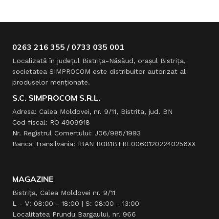
0263 216 355 / 0733 035 001
Localizată în judeţul Bistriţa-Năsăud, oraşul Bistriţa,
societatea SIMPROCOM este distribuitor autorizat al
produselor menţionate.
S.C. SIMPROCOM S.R.L.
Adresa: Calea Moldovei, nr. 9/11, Bistrita, jud. BN
Cod fiscal: RO 4909918
Nr. Registrul Comertului: J06/985/1993
Banca Transilvania: IBAN RO81BTRL00601202240256XX
MAGAZINE
Bistrița, Calea Moldovei nr. 9/11
L - V: 08:00 - 18:00 | S: 08:00 - 13:00
Localitatea Prundu Bargaului, nr. 966