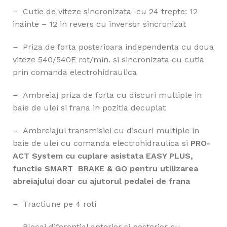
– Cutie de viteze sincronizata cu 24 trepte: 12
inainte – 12 in revers cu inversor sincronizat
– Priza de forta posterioara independenta cu doua
viteze 540/540E rot/min. si sincronizata cu cutia
prin comanda electrohidraulica
– Ambreiaj priza de forta cu discuri multiple in
baie de ulei si frana in pozitia decuplat
– Ambreiajul transmisiei cu discuri multiple in
baie de ulei cu comanda electrohidraulica si
PRO-
ACT System cu cuplare asistata EASY PLUS,
functie SMART BRAKE & GO pentru utilizarea
abreiajului doar cu ajutorul pedalei de frana
– Tractiune pe 4 roti
– Blocaj diferential anterior si posterior cu