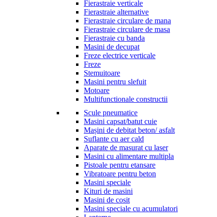
Fierastraie verticale
Fierastraie alternative
Fierastraie circulare de mana
Fierastraie circulare de masa
Fierastraie cu banda
Masini de decupat
Freze electrice verticale
Freze
Stemuitoare
Masini pentru slefuit
Motoare
Multifunctionale constructii
Scule pneumatice
Masini capsat/batut cuie
Mașini de debitat beton/ asfalt
Suflante cu aer cald
Aparate de masurat cu laser
Masini cu alimentare multipla
Pistoale pentru etansare
Vibratoare pentru beton
Masini speciale
Kituri de masini
Masini de cosit
Masini speciale cu acumulatori