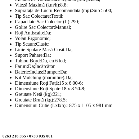
Viteză Maximă (km/h):8.8;
Suprafață de Lucru Recomandată (mp):Sub 5500;
Tip Sac Colectare:Textil;
Capacitate Sac Colector (L):290;
Golire Sac Colector:Manual;
Roți Antiscalp:Da;
Volan:Ergonomic;
Tip Scaun:Clasic;
Linie Spalare Masă Cosit:Da;
Suport Pahare:Da;
Tablou Bord:Da, cu 6 led;
Faruri:Da;Încărcător
Baterie:Inclus;Bumper:Da;
Kit Mulching (măruntire):Da;
Dimensiune Roți Față:15 x 6.00-6;
Dimensiune Roți Spate:18 x 8.50-8;
Greutate Netă (kg):221;
Greutate Brută (kg):278.5;
Dimensiuni Cutie (Lxlxh):1875 x 1105 x 981 mm
0263 216 355 / 0733 035 001