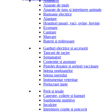
Adapatori
Aparate de muls
Aparate de tuns si intretinere animale
Bastoane electrice
Alaptare
Hranitori pasari, vaci, ovine, bovine
Ecornare
Castrare
Marcare
Baterii si redresoare
Garduri electrice si accesorii
Tancuri de racire
Semanatori
Contentie si asomare
Pistolet dozator si seringi vaccinare
Igiena ongloanelor
Igiena ugerului
Instrumentar veterinar
Prelucrare lapte
Perii si tesale
Capestre, coliere si hamuri
Suplimente nutritive
Incalzire
Intretinere copite si potcovit