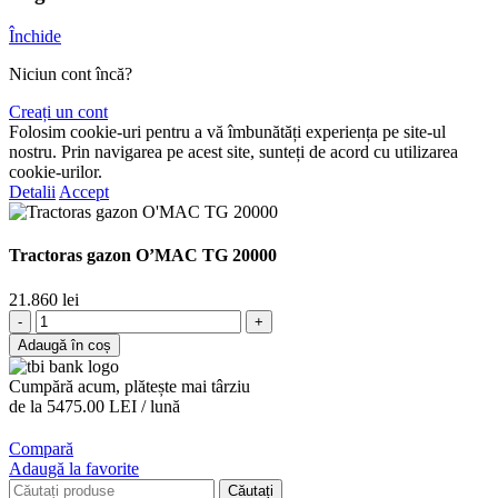
Închide
Niciun cont încă?
Creați un cont
Folosim cookie-uri pentru a vă îmbunătăți experiența pe site-ul
nostru. Prin navigarea pe acest site, sunteți de acord cu utilizarea
cookie-urilor.
Detalii
Accept
Tractoras gazon O’MAC TG 20000
21.860
lei
Cantitate
Tractoras
Adaugă în coș
gazon
O'MAC
Cumpără acum, plătește mai târziu
TG
de la 5475.00 LEI / lună
20000
Compară
Adaugă la favorite
Căutați