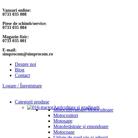
Vanzari online:
0733 035 008
Piese de schimb/service:
0733 035 004
Magazin fizic:
0733 035 001
E-mail:
simprocom@simprocom.ro
Despre noi
Blog
Contact
Logare / Înregistrare
Categorii produse
Agricultura si gradinarit
Motocultivatoare/Motocultoare
Motocositori
Motosape
Motoferăstraie și emondoare
Motocoase
Utilaje de gard viu și arbuști