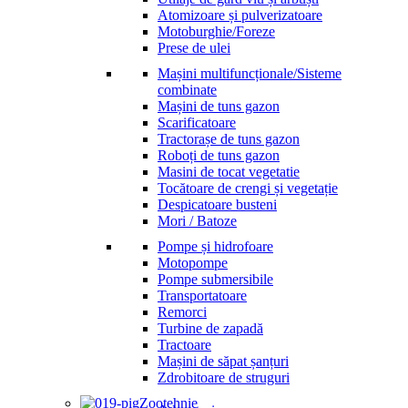
Atomizoare și pulverizatoare
Motoburghie/Foreze
Prese de ulei
Mașini multifuncționale/Sisteme
combinate
Mașini de tuns gazon
Scarificatoare
Tractorașe de tuns gazon
Roboți de tuns gazon
Masini de tocat vegetatie
Tocătoare de crengi și vegetație
Despicatoare busteni
Mori / Batoze
Pompe și hidrofoare
Motopompe
Pompe submersibile
Transportatoare
Remorci
Turbine de zapadă
Tractoare
Mașini de săpat șanțuri
Zdrobitoare de struguri
Zootehnie