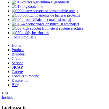
Agricultura si gradinarit
Zootehnie
Accesorii si consumabile utilaje
Echipamente de lucru si protectie
Utilaje de curatat si menaj
Constructii si amenajari
Trotinete si scutere electrice
Jucarii
Toate Produsele
Home
Produse
Branduri
Oferte
Service
SICAP
Cariere
Fonduri europene
Despre noi
Blog
Coș
Închide
Loghează-te