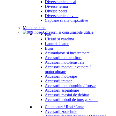
Diverse articole cai
Diverse ferma
Diverse porci
Diverse articole vitei
Capcane si alte dispozitive
Motoare barci
Accesorii si consumabile utilaje
Pile
Uleiuri si vaselina
Lanturi si lame
Bujii
Acumulatori si incarcatoare
Accesorii motocositori
Accesorii motoferastraie
Accesorii motocultivatoare /
motocultoare
Accesorii motosape
Accesorii tractor
Accesorii motoburghiu / foreze
Accesorii aspiratoare
Accesorii masini de debitat
Accesorii roboti de tuns gazonul
Cauciucuri / Roti / Jante
Accesorii zootehnie