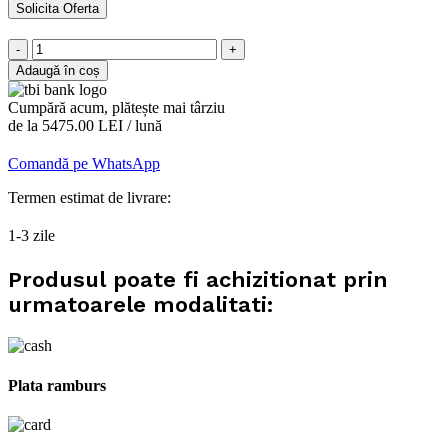
Solicita Oferta
Cantitate
Tractoras
Adaugă în coș
gazon
O'MAC
Cumpără acum, plătește mai târziu
TG
de la 5475.00 LEI / lună
20000
Comandă pe WhatsApp
Termen estimat de livrare:
1-3 zile
Produsul poate fi achizitionat prin
urmatoarele modalitati:
Plata ramburs