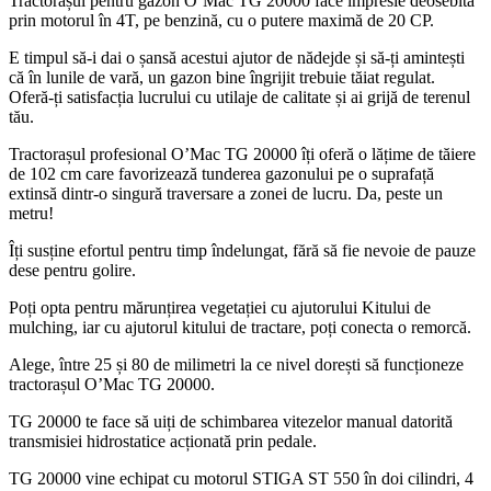
Tractorașul pentru gazon O’Mac TG 20000 face impresie deosebită
prin motorul în 4T, pe benzină, cu o putere maximă de 20 CP.
E timpul să-i dai o șansă acestui ajutor de nădejde și să-ți amintești
că în lunile de vară, un gazon bine îngrijit trebuie tăiat regulat.
Oferă-ți satisfacția lucrului cu utilaje de calitate și ai grijă de terenul
tău.
Tractorașul profesional O’Mac TG 20000 îți oferă o lățime de tăiere
de 102 cm care favorizează tunderea gazonului pe o suprafață
extinsă dintr-o singură traversare a zonei de lucru. Da, peste un
metru!
Îți susține efortul pentru timp îndelungat, fără să fie nevoie de pauze
dese pentru golire.
Poți opta pentru mărunțirea vegetației cu ajutorului Kitului de
mulching, iar cu ajutorul kitului de tractare, poți conecta o remorcă.
Alege, între 25 și 80 de milimetri la ce nivel dorești să funcționeze
tractorașul O’Mac TG 20000.
TG 20000 te face să uiți de schimbarea vitezelor manual datorită
transmisiei hidrostatice acționată prin pedale.
TG 20000 vine echipat cu motorul STIGA ST 550 în doi cilindri, 4