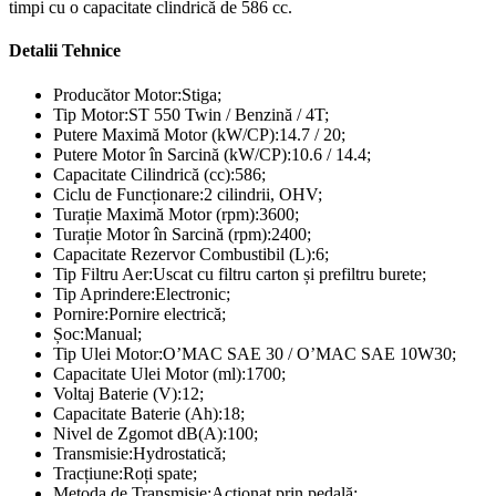
timpi cu o capacitate clindrică de 586 cc.
Detalii Tehnice
Producător Motor:Stiga;
Tip Motor:ST 550 Twin / Benzină / 4T;
Putere Maximă Motor (kW/CP):14.7 / 20;
Putere Motor în Sarcină (kW/CP):10.6 / 14.4;
Capacitate Cilindrică (cc):586;
Ciclu de Funcționare:2 cilindrii, OHV;
Turație Maximă Motor (rpm):3600;
Turație Motor în Sarcină (rpm):2400;
Capacitate Rezervor Combustibil (L):6;
Tip Filtru Aer:Uscat cu filtru carton și prefiltru burete;
Tip Aprindere:Electronic;
Pornire:Pornire electrică;
Șoc:Manual;
Tip Ulei Motor:O’MAC SAE 30 / O’MAC SAE 10W30;
Capacitate Ulei Motor (ml):1700;
Voltaj Baterie (V):12;
Capacitate Baterie (Ah):18;
Nivel de Zgomot dB(A):100;
Transmisie:Hydrostatică;
Tracțiune:Roți spate;
Metoda de Transmisie:Acționat prin pedală;