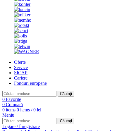
Oferte
Service
SICAP
Cariere
Fonduri europene
Căutați
0
Favorite
0
Compară
0
items
0
items
/
0
lei
Meniu
Căutați
Logare / Înregistrare