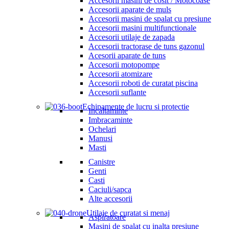
Accesorii masini de cosit / Motocoase
Accesorii aparate de muls
Accesorii masini de spalat cu presiune
Accesorii masini multifunctionale
Accesorii utilaje de zapada
Accesorii tractorase de tuns gazonul
Acesorii aparate de tuns
Accesorii motopompe
Accesorii atomizare
Accesorii roboti de curatat piscina
Accesorii suflante
Echipamente de lucru si protectie
Incaltaminte
Imbracaminte
Ochelari
Manusi
Masti
Canistre
Genti
Casti
Caciuli/sapca
Alte accesorii
Utilaje de curatat si menaj
Aspiratoare
Masini de spalat cu inalta presiune