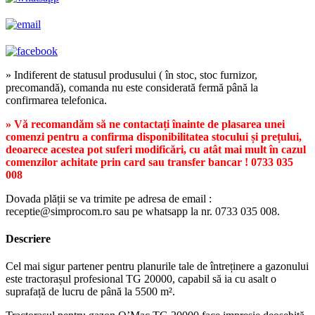
» Indiferent de statusul produsului ( în stoc, stoc furnizor,
precomandă), comanda nu este considerată fermă până la
confirmarea telefonica.
» Vă recomandăm să ne contactați înainte de plasarea unei
comenzi pentru a confirma disponibilitatea stocului și prețului,
deoarece acestea pot suferi modificări, cu atât mai mult în cazul
comenzilor achitate prin card sau transfer bancar ! 0733 035
008
Dovada plății se va trimite pe adresa de email :
receptie@simprocom.ro sau pe whatsapp la nr. 0733 035 008.
Descriere
Cel mai sigur partener pentru planurile tale de întreținere a gazonului
este tractorașul profesional TG 20000, capabil să ia cu asalt o
suprafață de lucru de până la 5500 m².