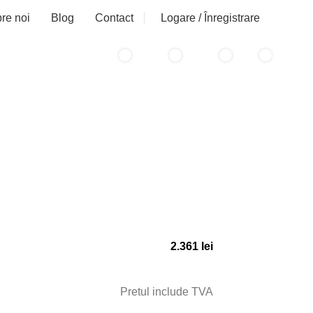
Logare / Înregistrare
re noi
Blog
Contact
0
0
0
0
items
/
0
lei
items
2.361
lei
Pretul include TVA