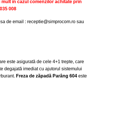
i mult în cazul comenzilor achitate prin
 035 008
resa de email : receptie@simprocom.ro sau
re este asigurată de cele 4+1 trepte, care
te degajată imediat cu ajutorul sistemului
rburant.
Freza de zăpadă Parâng
604
este