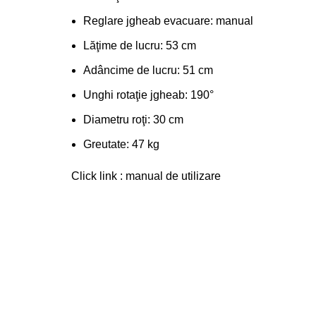
Reglare jgheab evacuare: manual
Lăţime de lucru: 53 cm
Adâncime de lucru: 51 cm
Unghi rotaţie jgheab: 190°
Diametru roţi: 30 cm
Greutate: 47 kg
Click link : manual de utilizare
0263 216 355 / 0733 035 001
MAGAZIN
Localizată în judeţul Bistriţa-Năsăud,
Bistrița
oraşul Bistriţa, societatea