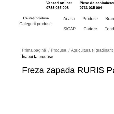
Vanzari online:
Piese de schimb/ser
0733 035 008
0733 035 004
Acasa
Produse
Bran
Categorii produse
SICAP
Cariere
Fond
CĂUTAȚI
Prima pagină
Produse
Agricultura si gradinarit
Înapoi la produse
Freza zapada RURIS P
Click to enlarge