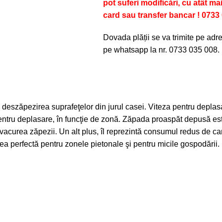
pot suferi modificări, cu atât ma
card sau transfer bancar ! 0733
Dovada plății se va trimite pe ad
pe whatsapp la nr. 0733 035 008.
deszăpezirea suprafeţelor din jurul casei. Viteza pentru deplasa
 pentru deplasare, în funcţie de zonă. Zăpada proaspăt depusă es
vacurea zăpezii. Un alt plus, îl reprezintă consumul redus de ca
ea perfectă pentru zonele pietonale şi pentru micile gospodării.