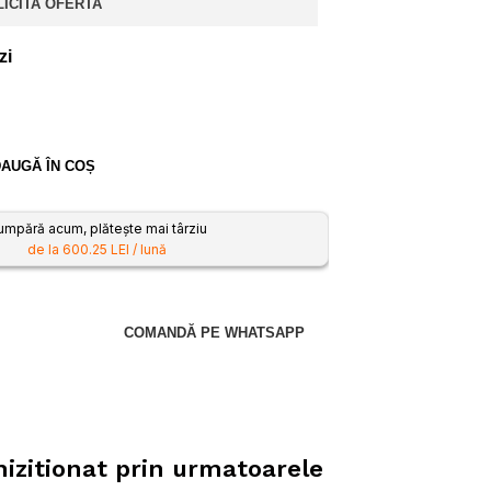
LICITA OFERTA
zi
AUGĂ ÎN COȘ
umpără acum, plătește mai târziu
de la 600.25 LEI / lună
COMANDĂ PE WHATSAPP
hizitionat prin urmatoarele