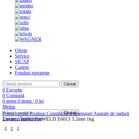
Oferte
Service
SICAP
Cariere
Fonduri europene
Căutați
0
Favorite
0
Compară
0
items
0
items
/
0
lei
Meniu
Căutați
Prima pagină
Produse
Constructii si amenajari
Aparate de sudură
Logare / Înregistrare
Electrozi rutilici ProWELD E6013 3.2mm 1kg