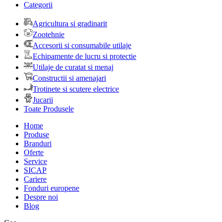
Categorii
Agricultura si gradinarit
Zootehnie
Accesorii si consumabile utilaje
Echipamente de lucru si protectie
Utilaje de curatat si menaj
Constructii si amenajari
Trotinete si scutere electrice
Jucarii
Toate Produsele
Home
Produse
Branduri
Oferte
Service
SICAP
Cariere
Fonduri europene
Despre noi
Blog