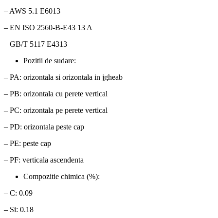
– AWS 5.1 E6013
– EN ISO 2560-B-E43 13 A
– GB/T 5117 E4313
Pozitii de sudare:
– PA: orizontala si orizontala in jgheab
– PB: orizontala cu perete vertical
– PC: orizontala pe perete vertical
– PD: orizontala peste cap
– PE: peste cap
– PF: verticala ascendenta
Compozitie chimica (%):
– C: 0.09
– Si: 0.18