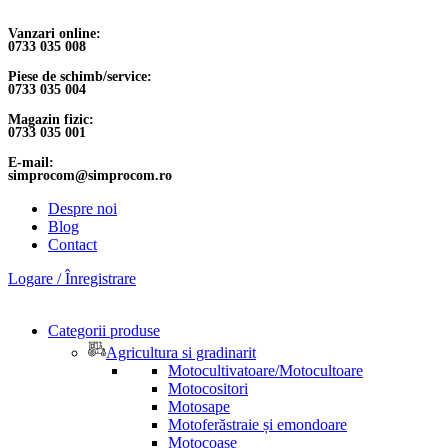
Vanzari online:
0733 035 008
Piese de schimb/service:
0733 035 004
Magazin fizic:
0733 035 001
E-mail:
simprocom@simprocom.ro
Despre noi
Blog
Contact
Logare / Înregistrare
Categorii produse
Agricultura si gradinarit
Motocultivatoare/Motocultoare
Motocositori
Motosape
Motoferăstraie și emondoare
Motocoase