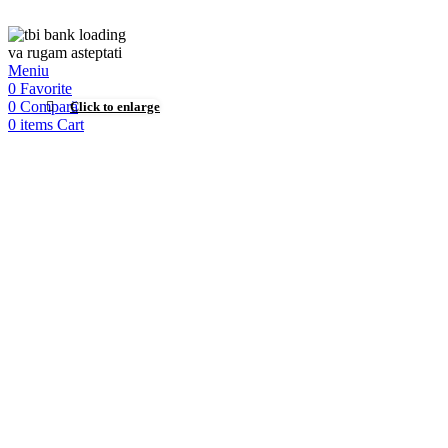
va rugam asteptati
Meniu
0
Favorite
0
Compară
Click to enlarge
0
items
Cart