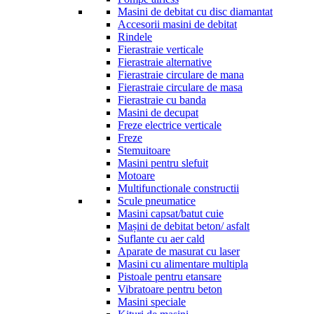
Masini de debitat cu disc diamantat
Accesorii masini de debitat
Rindele
Fierastraie verticale
Fierastraie alternative
Fierastraie circulare de mana
Fierastraie circulare de masa
Fierastraie cu banda
Masini de decupat
Freze electrice verticale
Freze
Stemuitoare
Masini pentru slefuit
Motoare
Multifunctionale constructii
Scule pneumatice
Masini capsat/batut cuie
Mașini de debitat beton/ asfalt
Suflante cu aer cald
Aparate de masurat cu laser
Masini cu alimentare multipla
Pistoale pentru etansare
Vibratoare pentru beton
Masini speciale