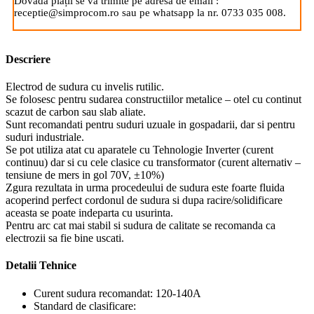
Dovada plății se va trimite pe adresa de email :
receptie@simprocom.ro sau pe whatsapp la nr. 0733 035 008.
Descriere
Electrod de sudura cu invelis rutilic.
Se folosesc pentru sudarea constructiilor metalice – otel cu continut
scazut de carbon sau slab aliate.
Sunt recomandati pentru suduri uzuale in gospadarii, dar si pentru
suduri industriale.
Se pot utiliza atat cu aparatele cu Tehnologie Inverter (curent
continuu) dar si cu cele clasice cu transformator (curent alternativ –
tensiune de mers in gol 70V, ±10%)
Zgura rezultata in urma procedeului de sudura este foarte fluida
acoperind perfect cordonul de sudura si dupa racire/solidificare
aceasta se poate indeparta cu usurinta.
Pentru arc cat mai stabil si sudura de calitate se recomanda ca
electrozii sa fie bine uscati.
Detalii Tehnice
Curent sudura recomandat: 120-140A
Standard de clasificare: