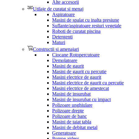
Alte accesorii
Utilaje de curatat si menaj
Aspiratoare
Masini de spalat cu inalta presiune
Suflante/aspiratoare resturi vegetale
Roboti de curatat piscina
Detergenti
Maturi
Constructii si amenajari
Ciocane Rotopercutoare
Demolatoare
Masini de gaurit
Masini de gaurit cu percutie
Masini electrice de gaurit
Masini electrice de gaurit cu percutie
Masini electrice de amestecat
Masini de insurubat
Masini de insurubat cu impact
Polizoare unghiulare
Polizoare drepte
Polizoare de banc
Masini de taiat tabla
Masini de debitat metal
Generatoare
Pompe airless