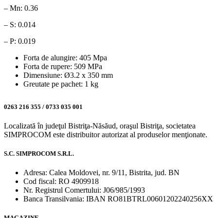
– Mn: 0.36
– S: 0.014
– P: 0.019
Forta de alungire: 405 Mpa
Forta de rupere: 509 MPa
Dimensiune: Ø3.2 x 350 mm
Greutate pe pachet: 1 kg
0263 216 355 / 0733 035 001
Localizată în judeţul Bistriţa-Năsăud, oraşul Bistriţa, societatea
SIMPROCOM este distribuitor autorizat al produselor menţionate.
S.C. SIMPROCOM S.R.L.
Adresa: Calea Moldovei, nr. 9/11, Bistrita, jud. BN
Cod fiscal: RO 4909918
Nr. Registrul Comertului: J06/985/1993
Banca Transilvania: IBAN RO81BTRL00601202240256XX
MAGAZINE