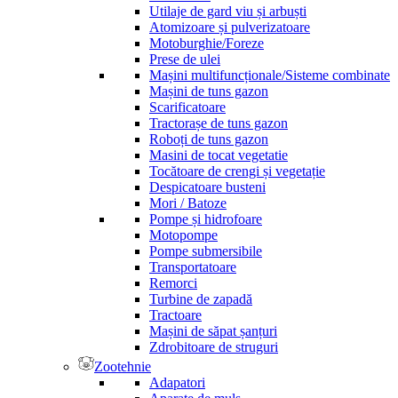
Utilaje de gard viu și arbuști
Atomizoare și pulverizatoare
Motoburghie/Foreze
Prese de ulei
Mașini multifuncționale/Sisteme combinate
Mașini de tuns gazon
Scarificatoare
Tractorașe de tuns gazon
Roboți de tuns gazon
Masini de tocat vegetatie
Tocătoare de crengi și vegetație
Despicatoare busteni
Mori / Batoze
Pompe și hidrofoare
Motopompe
Pompe submersibile
Transportatoare
Remorci
Turbine de zapadă
Tractoare
Mașini de săpat șanțuri
Zdrobitoare de struguri
Zootehnie
Adapatori