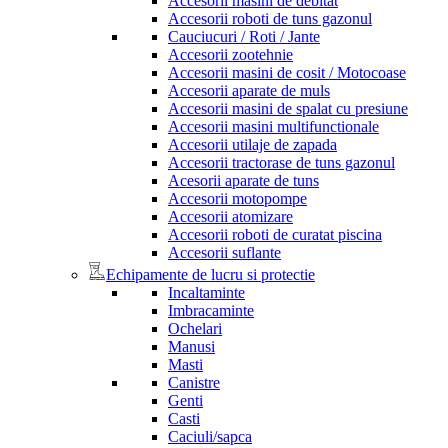
Accesorii masini de debitat
Accesorii roboti de tuns gazonul
Cauciucuri / Roti / Jante
Accesorii zootehnie
Accesorii masini de cosit / Motocoase
Accesorii aparate de muls
Accesorii masini de spalat cu presiune
Accesorii masini multifunctionale
Accesorii utilaje de zapada
Accesorii tractorase de tuns gazonul
Acesorii aparate de tuns
Accesorii motopompe
Accesorii atomizare
Accesorii roboti de curatat piscina
Accesorii suflante
Echipamente de lucru si protectie
Incaltaminte
Imbracaminte
Ochelari
Manusi
Masti
Canistre
Genti
Casti
Caciuli/sapca