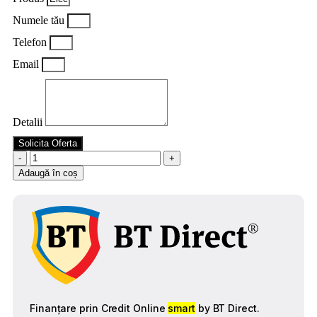
Numele tău
Telefon
Email
Detalii
Solicita Oferta
Cantitate
Electrozi
Adaugă în coș
rutilici
ProWELD
E6013
3.2mm
1kg