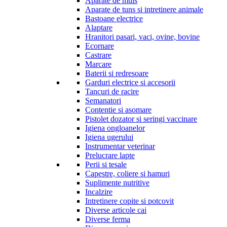
Aparate de muls
Aparate de tuns si intretinere animale
Bastoane electrice
Alaptare
Hranitori pasari, vaci, ovine, bovine
Ecornare
Castrare
Marcare
Baterii si redresoare
Garduri electrice si accesorii
Tancuri de racire
Semanatori
Contentie si asomare
Pistolet dozator si seringi vaccinare
Igiena ongloanelor
Igiena ugerului
Instrumentar veterinar
Prelucrare lapte
Perii si tesale
Capestre, coliere si hamuri
Suplimente nutritive
Incalzire
Intretinere copite si potcovit
Diverse articole cai
Diverse ferma