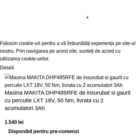
1993 - 2022 SIMPROCOM SRL. Made with
by
201.ro
♥
Folosim cookie-uri pentru a vă îmbunătăți experiența pe site-ul
nostru. Prin navigarea pe acest site, sunteți de acord cu
utilizarea cookie-urilor.
Detalii
ACCEPT
Masina MAKITA DHP485RFE de insurubat si gaurit
cu percutie LXT 18V, 50 Nm, livrata cu 2
acumulatori 3Ah
1.540
lei
Disponibil pentru pre-comenzi