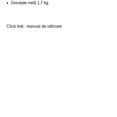
Greutate netă 1,7 kg
Click link : manual de utilizare
0263 216 355 / 0733 035 001
Localizată în judeţul Bistriţa-Năsăud, oraşul Bistriţa,
societatea SIMPROCOM este distribuitor autorizat al
produselor menţionate.
S.C. SIMPROCOM S.R.L.
Adresa: Calea Moldovei, nr. 9/11, Bistrita, jud. BN
Cod fiscal: RO 4909918
Nr. Registrul Comertului: J06/985/1993