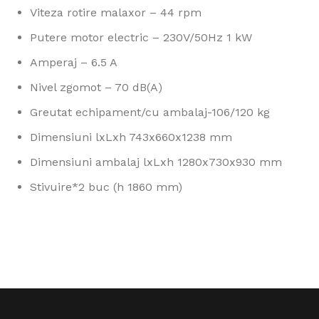
Viteza rotire malaxor – 44 rpm
Putere motor electric – 230V/50Hz 1 kW
Amperaj – 6.5 A
Nivel zgomot – 70 dB(A)
Greutat echipament/cu ambalaj-106/120 kg
Dimensiuni lxLxh 743x660x1238 mm
Dimensiuni ambalaj lxLxh 1280x730x930 mm
Stivuire*2 buc (h 1860 mm)