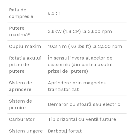
Rata de
8.5 : 1
compresie
Putere
3.6kW (4.8 CP) la 3,600 rpm
maximă*
Cuplu maxim
10.3 Nm (7.6 lbs ft) la 2,500 rpm
Rotaţia axului
În sensul invers al acelor de
prizei de
ceasornic (din partea axului
putere
prizei de putere)
Sistem de
Aprindere prin magnetou
aprindere
tranzistorizat
Sistem de
Demaror cu sfoară sau electric
pornire
Carburator
Tip orizontal cu ventil fluture
Sistem ungere
Barbotaj forţat