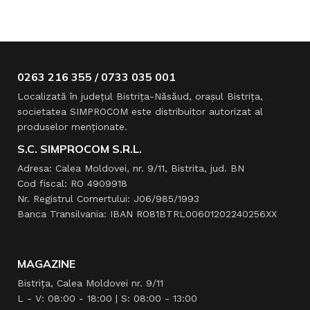
0263 216 355 / 0733 035 001
Localizată în judeţul Bistriţa-Năsăud, oraşul Bistriţa,
societatea SIMPROCOM este distribuitor autorizat al
produselor menţionate.
S.C. SIMPROCOM S.R.L.
Adresa: Calea Moldovei, nr. 9/11, Bistrita, jud. BN
Cod fiscal: RO 4909918
Nr. Registrul Comertului: J06/985/1993
Banca Transilvania: IBAN RO81BTRL00601202240256XX
MAGAZINE
Bistrița, Calea Moldovei nr. 9/11
L - V: 08:00 - 18:00 | S: 08:00 - 13:00