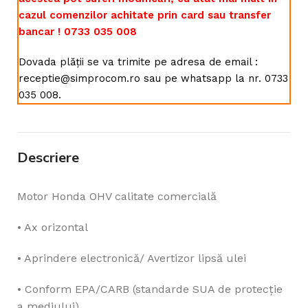
cazul comenzilor achitate prin card sau transfer
bancar ! 0733 035 008
Dovada plății se va trimite pe adresa de email :
receptie@simprocom.ro sau pe whatsapp la nr. 0733
035 008.
Descriere
Motor Honda OHV calitate comercială
• Ax orizontal
• Aprindere electronică/ Avertizor lipsă ulei
• Conform EPA/CARB (standarde SUA de protecţie
a mediului)