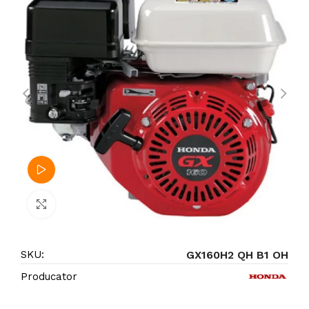
Watch video
Click to enlarge
SKU:
GX160H2 QH B1 OH
Producator