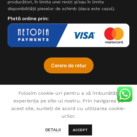
producători, în limita unei revizi şi/sau în limita
disponibilităţii pieselor de schimb (daca este cazul).
Plată online prin:
ADAUG
Folosim cookie-uri pentru a vă îmbunătăți
Cumpără acu
experiența pe site-ul nostru. Prin navigarea pe
de la 
♥
1993 - 2022 SIMPROCOM SRL. Made with
by
201.ro
acest site, sunteți de acord cu utilizarea cookie-
Motor
urilor.
Honda
GX160,
0
5,5 CP
1.790
lei
DETALII
ACCEPT
la
Meniu
Favorite
Compară
Cart