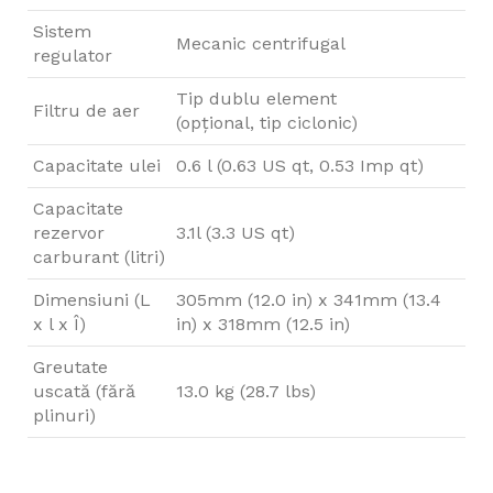
Sistem
Mecanic centrifugal
regulator
Tip dublu element
Filtru de aer
(opţional, tip ciclonic)
Capacitate ulei
0.6 l (0.63 US qt, 0.53 Imp qt)
Capacitate
rezervor
3.1l (3.3 US qt)
carburant (litri)
Dimensiuni (L
305mm (12.0 in) x 341mm (13.4
x l x Î)
in) x 318mm (12.5 in)
Greutate
uscată (fără
13.0 kg (28.7 lbs)
plinuri)