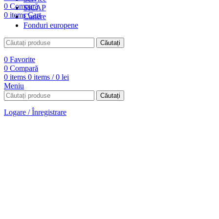
0
Compară
SICAP
0
items
Cart
Cariere
Fonduri europene
Căutați
0
Favorite
0
Compară
0
items
0
items
/
0
lei
Meniu
Căutați
Logare / Înregistrare