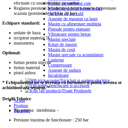
efectuate cu usurinta chiar pe santier
Masini capsat/batut cuie
Reglarea presiunii la indemana pentru zonele cu presiune
Mașini de debitat beton/ asfalt
scazuta (pornind de la 10 la 20 bar)
Suflante cu aer cald
Aparate de masurat cu laser
Echipare standard:
Masini cu alimentare multipla
Pistoale pentru etansare
unitate de baza
Vibratoare pentru beton
recipient material 5l
Masini speciale
manometru
Kituri de masini
Masini de cosit
Optional:
Masini speciale cu acumulatori
Lanterne
furtun pentru injectie
Compresoare
furtun material
Aparate de sudura
pistol airless
Incalzitoare
Tricicluri si scutere electrice
* Echipamentul nu se livreaza cu furtunuri si pistol, acestea se
Jucarii si accesorii
achizitioneaza separat. *
Toate Produsele
Detalii Tehnice
Acasa
Produse
Tip pompa: membrana –
Branduri
Presiune maxima de functionare : 250 bar