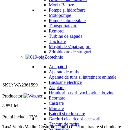
Mori / Batoze
Pompe și hidrofoare
Motopompe
Pompe submersibile
Transportatoare
Remorci
Turbine de zapadă
Tractoare
Mașini de săpat șanțuri
Zdrobitoare de struguri
Zootehnie
Adapatori
Aparate de muls
Aparate de tuns si intretinere animale
Click to enlarge
Bastoane electrice
SKU:
WA2361599
Alaptare
Hranitori pasari, vaci, ovine, bovine
Producator
Ecornare
Castrare
8.851
lei
Marcare
Baterii si redresoare
Pretul include TVA
Garduri electrice si accesorii
Tancuri de racire
Taxă Verde/Mediu: Costurile pentru colectare, tratare si eliminare
Semanatori