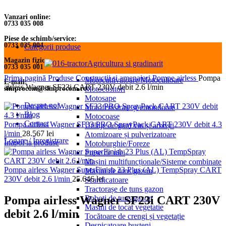
Vanzari online:
0733 035 008
Piese de schimb/service:
0733 035 004
Categorii produse
Magazin fizic:
Agricultura si gradinarit
0733 035 001
Prima pagină
Produse
Constructii si amenajari
Pompe airless
Pompa
Motocultivatoare/Motocultoare
E-mail:
airless Wagner SF23i CART 230V debit 2.6 l/min
simprocom@simprocom.ro
Motocositori
Motosape
Despre noi
Motoferăstraie și emondoare
Blog
Motocoase
Contact
Pompa airless Wagner SF33 PRO SprayPack CART 230V debit 4.3
Utilaje de gard viu și arbuști
l/min
28.567
lei
Atomizoare și pulverizatoare
Logare / Înregistrare
Înapoi la produse
Motoburghie/Foreze
Prese de ulei
Mașini multifuncționale/Sisteme combinate
Pompa airless Wagner SuperFinish 23 Plus (AL) TempSpray CART
Mașini de tuns gazon
230V debit 2.6 l/min
25.646
lei
Scarificatoare
Tractorașe de tuns gazon
Pompa airless Wagner SF23i CART 230V
Roboți de tuns gazon
Masini de tocat vegetatie
debit 2.6 l/min
Tocătoare de crengi și vegetație
Despicatoare busteni