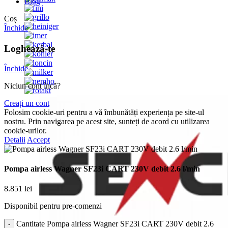
Blog
Coș
Închide
Loghează-te
Închide
Niciun cont încă?
Creați un cont
Folosim cookie-uri pentru a vă îmbunătăți experiența pe site-ul
nostru. Prin navigarea pe acest site, sunteți de acord cu utilizarea
cookie-urilor.
Detalii
Accept
Pompa airless Wagner SF23i CART 230V debit 2.6 l/min
8.851
lei
Disponibil pentru pre-comenzi
Cantitate Pompa airless Wagner SF23i CART 230V debit 2.6