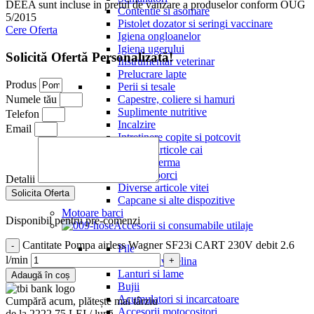
DEEA sunt incluse in pretul de vanzare a produselor conform OUG
Contentie si asomare
5/2015
Pistolet dozator si seringi vaccinare
Cere Oferta
Igiena ongloanelor
Igiena ugerului
Solicită Ofertă Personalizată!
Instrumentar veterinar
Prelucrare lapte
Produs
Perii si tesale
Capestre, coliere si hamuri
Numele tău
Suplimente nutritive
Telefon
Incalzire
Email
Intretinere copite si potcovit
Diverse articole cai
Diverse ferma
Diverse porci
Detalii
Diverse articole vitei
Solicita Oferta
Capcane si alte dispozitive
Motoare barci
Disponibil pentru pre-comenzi
Accesorii si consumabile utilaje
Cantitate Pompa airless Wagner SF23i CART 230V debit 2.6
Pile
l/min
Uleiuri si vaselina
Lanturi si lame
Adaugă în coș
Bujii
Acumulatori si incarcatoare
Cumpără acum, plătește mai târziu
Accesorii motocositori
de la 2222.75 LEI / lună