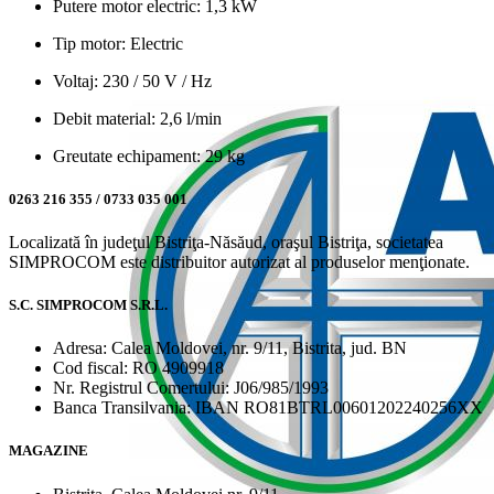
Putere motor electric: 1,3 kW
Tip motor: Electric
Voltaj: 230 / 50 V / Hz
Debit material: 2,6 l/min
Greutate echipament: 29 kg
0263 216 355 / 0733 035 001
Localizată în judeţul Bistriţa-Năsăud, oraşul Bistriţa, societatea
SIMPROCOM este distribuitor autorizat al produselor menţionate.
S.C. SIMPROCOM S.R.L.
Adresa: Calea Moldovei, nr. 9/11, Bistrita, jud. BN
Cod fiscal: RO 4909918
Nr. Registrul Comertului: J06/985/1993
Banca Transilvania: IBAN RO81BTRL00601202240256XX
MAGAZINE