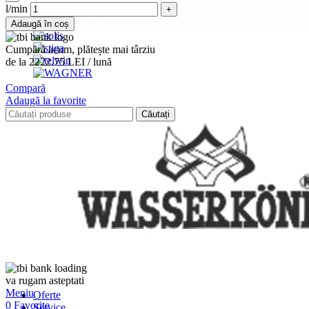
l/min
Adaugă în coș
Cumpără acum, plătește mai târziu
de la 2222.75 LEI / lună
Compară
Adaugă la favorite
Căutați
va rugam asteptati
Meniu
Oferte
0
Favorite
Service