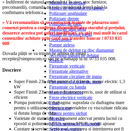
» Indiferent de statusul produsului ( în stoc, stoc furnizor,
Masini de insurubat
precomandă), comanda nu este considerată fermă până la
Masini de insurubat cu impact
confirmarea telefonica.
Polizoare unghiulare
Polizoare drepte
» Vă recomandăm să ne contactați înainte de plasarea unei
Polizoare de banc
comenzi pentru a confirma disponibilitatea stocului și prețului,
Masini de taiat tabla
deoarece acestea pot suferi modificări, cu atât mai mult în cazul
Masini de debitat metal
comenzilor achitate prin card sau transfer bancar ! 0733 035
Generatoare
008
Pompe airless
Masini de debitat cu disc diamantat
Dovada plății se va trimite pe adresa de email :
Accesorii masini de debitat
receptie@simprocom.ro sau pe whatsapp la nr. 0733 035 008.
Rindele
Fierastraie verticale
Descriere
Fierastraie alternative
Fierastraie circulare de mana
Super Finish 23i, debit material 2,6 l/min., motor electric 1,3
Fierastraie circulare de masa
kW
Fierastraie cu banda
Super Finish 23i este un echipament precis, usor de utilizat si
Masini de decupat
eficient
Freze electrice verticale
Pompa puternica cu diafragma: suprafata cu diafragma mare
Freze
pentru o utilizare perfecta a materialelor cu viscozitate ridicata
Stemuitoare
si durata lunga de viata
Masini pentru slefuit
Varietate de materiale: echipament adecvat pentru lucrul cu
Motoare
epoxid si poliuretan (PU), spuma SPUR, solutii apoase
Multifunctionale constructii
Curatare si service: service-ul, curatarea si intretinerea pot fi
Scule pneumatice