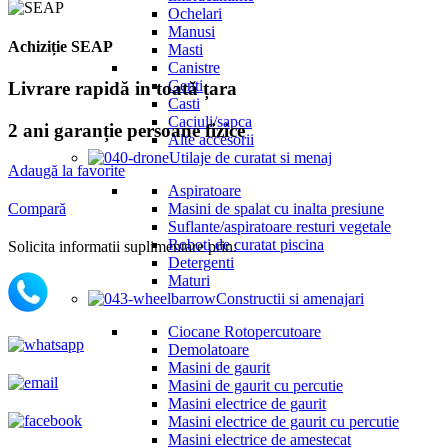
Ochelari
Manusi
Achiziție SEAP
Masti
Canistre
Genti
Livrare rapidă in toată țara
Casti
Caciuli/sapca
2 ani garanție persoane fizice
Alte accesorii
Utilaje de curatat si menaj
Adaugă la favorite
Aspiratoare
Compară
Masini de spalat cu inalta presiune
Suflante/aspiratoare resturi vegetale
Roboti de curatat piscina
Solicita informatii suplimentare prin:
Detergenti
Maturi
Constructii si amenajari
Ciocane Rotopercutoare
Demolatoare
Masini de gaurit
Masini de gaurit cu percutie
Masini electrice de gaurit
Masini electrice de gaurit cu percutie
Masini electrice de amestecat