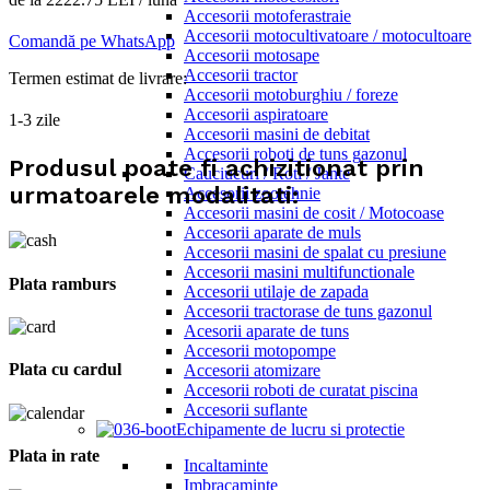
Accesorii motoferastraie
Accesorii motocultivatoare / motocultoare
Comandă pe WhatsApp
Accesorii motosape
Accesorii tractor
Termen estimat de livrare:
Accesorii motoburghiu / foreze
Accesorii aspiratoare
1-3 zile
Accesorii masini de debitat
Accesorii roboti de tuns gazonul
Produsul poate fi achizitionat prin
Cauciucuri / Roti / Jante
urmatoarele modalitati:
Accesorii zootehnie
Accesorii masini de cosit / Motocoase
Accesorii aparate de muls
Accesorii masini de spalat cu presiune
Accesorii masini multifunctionale
Plata ramburs
Accesorii utilaje de zapada
Accesorii tractorase de tuns gazonul
Acesorii aparate de tuns
Accesorii motopompe
Plata cu cardul
Accesorii atomizare
Accesorii roboti de curatat piscina
Accesorii suflante
Echipamente de lucru si protectie
Plata in rate
Incaltaminte
Imbracaminte