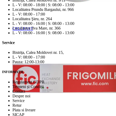
Bistrița, Calea Moldovei nr. 9/11
L - V: 08:00 - 18:00 | S: 08:00 - 13:00
Localitatea Prundu Bargaului, nr. 966
L - V: 08:00 - 17:00
Localitatea Şieu, nr. 264
L - V: 08:00 - 16:00 | S: 08:00 - 13:00
Localitatea Ilva Mare, nr. 366
CELLFAST
L - V: 08:00 - 16:00 | S: 08:00 - 13:00
Service
Bistrița, Calea Moldovei nr. 15,
L - V: 08:00 - 17:00
Pauza: 12:00-13:00
INFORMAȚII
Regulament GDPR
Termeni și Condiții
Contact
Despre noi
Service
Retur
Plata si livrare
SICAP