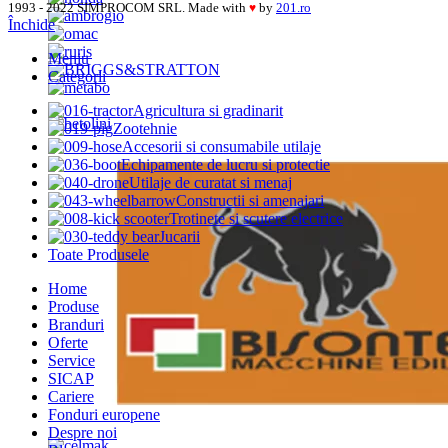
1993 - 2022 SIMPROCOM SRL. Made with
by
201.ro
♥
Închide
Meniu
Categorii
Agricultura si gradinarit
Zootehnie
Accesorii si consumabile utilaje
Echipamente de lucru si protectie
Utilaje de curatat si menaj
Constructii si amenajari
Trotinete si scutere electrice
Jucarii
Toate Produsele
Home
Produse
Branduri
Oferte
Service
SICAP
Cariere
Fonduri europene
Despre noi