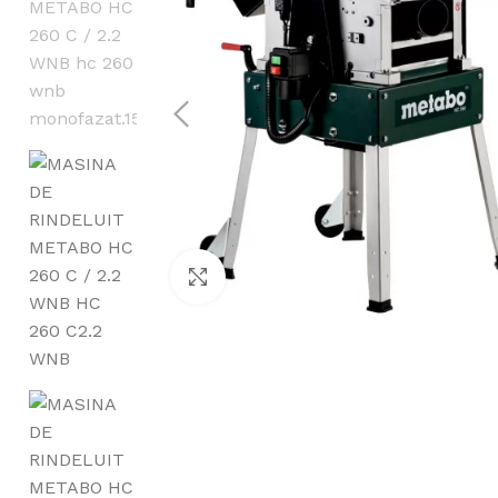
Utilaje de gard
Atomizoare și 
Motoburghie/F
Prese de ulei
Click to enlarge