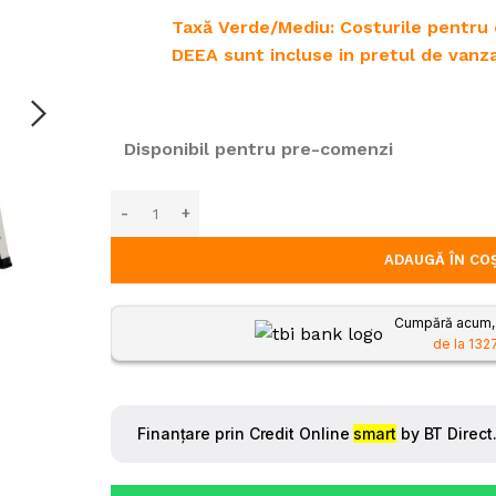
 viu și arbuști
Taxă Verde/Mediu: Costurile pentru c
Masini de tocat vegetatie
pulverizatoare
DEEA sunt incluse in pretul de van
Tocătoare de crengi și vegetați
oreze
Despicatoare busteni
Disponibil pentru pre-comenzi
Mori / Batoze
ADAUGĂ ÎN CO
Cumpără acum, p
de la 1327