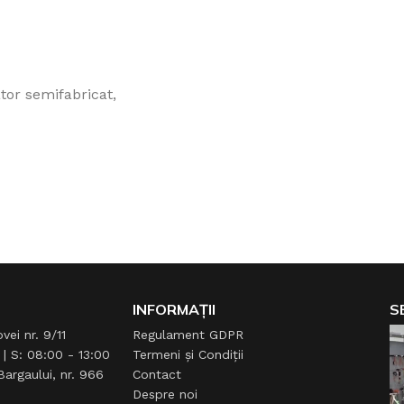
tor semifabricat,
INFORMAȚII
S
vei nr. 9/11
Regulament GDPR
 | S: 08:00 - 13:00
Termeni și Condiții
argaului, nr. 966
Contact
Despre noi