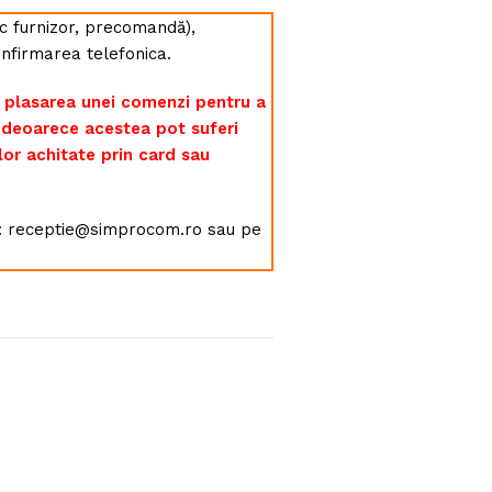
toc furnizor, precomandă),
nfirmarea telefonica.
 plasarea unei comenzi pentru a
, deoarece acestea pot suferi
lor achitate prin card sau
l : receptie@simprocom.ro sau pe