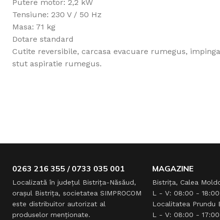
Putere motor: 2,2 kW
Tensiune: 230 V / 50 Hz
Masa: 71 kg
Dotare standard
Cutite reversibile, carcasa evacuare rumegus, impinga
stut aspiratie rumegus.
0263 216 355 / 0733 035 001
MAGAZINE
Localizată în judeţul Bistriţa-Năsăud,
Bistrița, Calea Moldo
oraşul Bistriţa, societatea SIMPROCOM
L - V: 08:00 - 18:00
este distribuitor autorizat al
Localitatea Prundu B
produselor menţionate.
L - V: 08:00 - 17:00