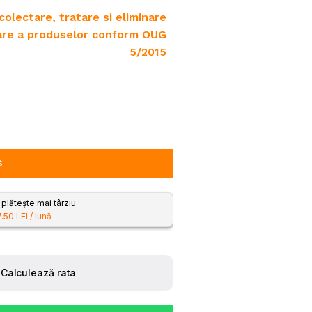
Turbine de zapadă
olectare, tratare si eliminare
Tractoare
zare a produselor conform OUG
e
5/2015
Mașini de săpat șanțuri
Zdrobitoare de struguri
Ș
lătește mai târziu
.50 LEI / lună