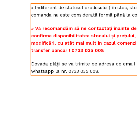
» Indiferent de statusul produsului ( în stoc, s
comanda nu este considerată fermă până la co
» Vă recomandăm să ne contactați înainte de
confirma disponibilitatea stocului și prețului
modificări, cu atât mai mult în cazul comenzi
transfer bancar ! 0733 035 008
Dovada plății se va trimite pe adresa de emai
whatsapp la nr. 0733 035 008.