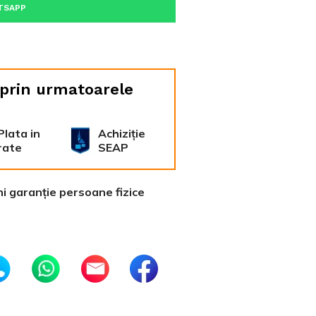
TSAPP
 prin urmatoarele
Plata in
Achiziție
rate
SEAP
ni garanție persoane fizice