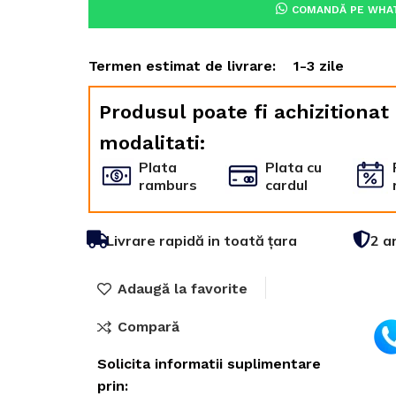
COMANDĂ PE WHA
Termen estimat de livrare:
1-3 zile
Produsul poate fi achizitionat
modalitati:
Plata
Plata cu
ramburs
cardul
Livrare rapidă in toată țara
2 a
Adaugă la favorite
Compară
Solicita informatii suplimentare
prin: