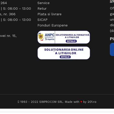
. 264
Service
Of
 | S: 08:00 - 13:00
Retur
ga
e, nr. 366
Plata si livrare
un
 | S: 08:00 - 13:00
SICAP
di
Fonduri Europene
(d
vei nr. 15,
Pl
♥
1993 - 2022 SIMPROCOM SRL. Made with
by
201.ro