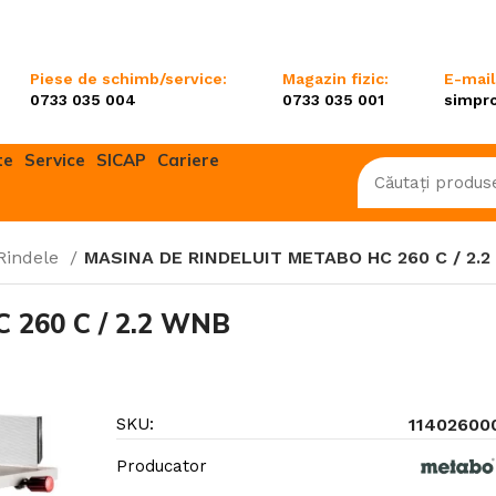
Piese de schimb/service:
Magazin fizic:
E-mail
0733 035 004
0733 035 001
simpr
te
Service
SICAP
Cariere
Rindele
MASINA DE RINDELUIT METABO HC 260 C / 2.
are/Motocultoare
Mașini multifuncționale/Sisteme
combinate
260 C / 2.2 WNB
Mașini de tuns gazon
Scarificatoare
e și emondoare
SKU:
11402600
Tractorașe de tuns gazon
Producator
Roboți de tuns gazon