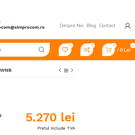
:
Despre Noi
Blog
Contact
ocom@simprocom.ro
0
0
0
0
/
0
Lei
2 WNB
Pompe și hidrofoare
Motopompe
Pompe submersibile
5.270
lei
Transportatoare
0
Remorci
Pretul include TVA