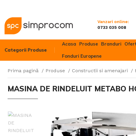
Vanzari online:
0733 035 008
Acasa
Produse
Branduri
Ofer
Categorii Produse
Fonduri Europene
Prima pagină
Produse
Constructii si amenajari
Motocultivato
MASINA DE RINDELUIT METABO HC 
Motocositori
Motosape
Motoferăstrai
Motocoase