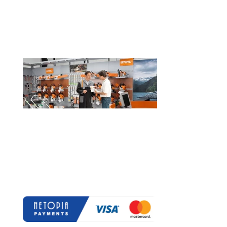
SERVICE
Oferim service pentru utilajele dintr-o
gama largă de producători, în limita
unei revizi şi/sau în limita
disponibilităţii pieselor de schimb
(daca este cazul).
Plată online prin: