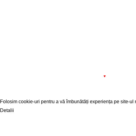
Banca Transilvania: IBAN
13:00
RO81BTRL00601202240256XX
SERVICE
Bistrița
L - V: 08
Pauza: 
1993 - 2022 SIMPROCOM SRL. Made with
by
201.ro
♥
Folosim cookie-uri pentru a vă îmbunătăți experiența pe site-ul n
Detalii
ACCEPT