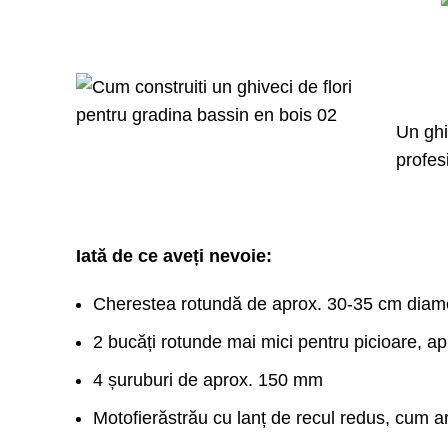
Remorci
Utilaje
Tractorașe
de
Turbine
de tuns
gard
de
gazon
viu și
zapadă
arbuști
Roboți
Tractoare
de
Atomizoare și
Un ghi
tuns
Mașini
pulverizatoare
gazon
profes
de
Motoburghie/Foreze
săpat
Masini
șanțuri
de tocat
Prese
vegetatie
de
Zdrobitoare
ulei
de struguri
Iată de ce aveți nevoie:
Tocătoare
de crengi
și
Cherestea rotundă de aprox. 30-35 cm diam
vegetație
2 bucăți rotunde mai mici pentru picioare, 
Despicatoare
busteni
4 șuruburi de aprox. 150 mm
Mori /
Batoze
Motofierăstrău cu lanț de recul redus, cum ar