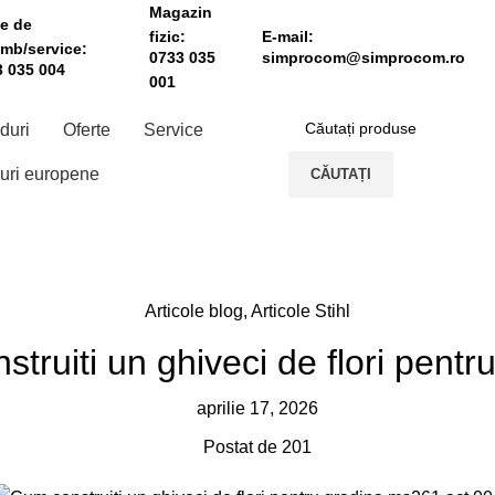
Magazin
e de
fizic:
E-mail:
mb/service:
0733 035
simprocom@simprocom.ro
 035 004
001
duri
Oferte
Service
uri europene
CĂUTAȚI
Articole blog
,
Articole Stihl
truiti un ghiveci de flori pentr
aprilie 17, 2026
Postat de
201