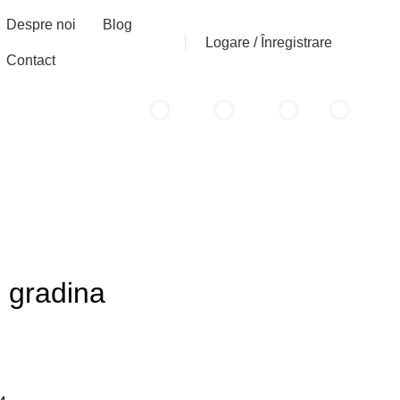
Despre noi
Blog
Logare / Înregistrare
Contact
0
0
0
0
items
/
0
lei
items
u gradina