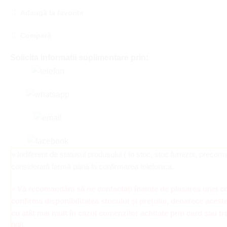
Adaugă la favorite
Compară
Solicita informatii suplimentare prin:
» Indiferent de statusul produsului ( în stoc, stoc furnizor, prec
considerată fermă până la confirmarea telefonica.
» Vă recomandăm să ne contactați înainte de plasarea unei c
confirma disponibilitatea stocului și prețului, deoarece aceste
cu atât mai mult în cazul comenzilor achitate prin card sau tr
008