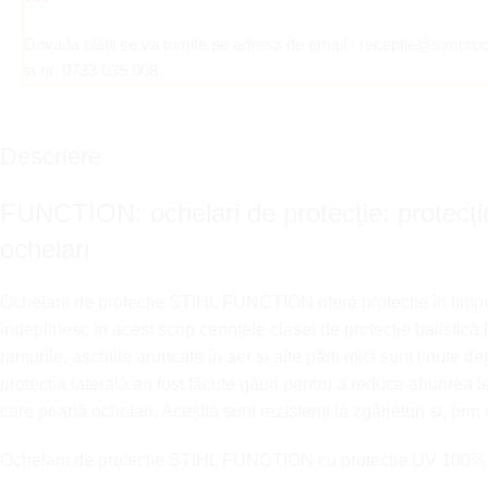
Dovada plății se va trimite pe adresa de email : receptie@simpr
la nr. 0733 035 008.
Descriere
FUNCTION: ochelari de protecție: protecție p
ochelari
Ochelarii de protecție STIHL FUNCTION oferă protecție în timpu
îndeplinesc în acest scop cerințele clasei de protecție balistică F
ramurile, așchiile aruncate în aer și alte părți mici sunt ținute 
protecția laterală au fost făcute găuri pentru a reduce aburirea
care poartă ochelari. Aceștia sunt rezistenți la zgârieturi și, prin
Ochelarii de protecție STIHL FUNCTION cu protecție UV 100% sun