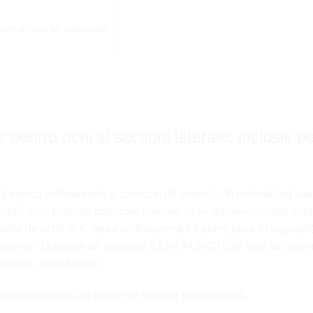
ocom.ro sau pe whatsapp
entru ochi și secțiuni laterale, inclusiv pe
l muncii profesionale și casnice, de exemplu în horticultură s
 (45 m/s). Datorită protecției laterale, ochii dumneavoastră sunt f
departe de ochii dvs., ceea ce înseamnă că puteți lucra în siguranț
 lentilelor. Ochelarii de protecție STIHL FUNCTION sunt, de asem
 urmare, sunt durabili.
t disponibili cu lentile de culoare transparentă.