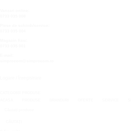
Vanzari online:
0733 035 008
Piese de schimb/service:
0733 035 004
Magazin fizic:
0733 035 001
E-mail:
simprocom@simprocom.ro
Logare / Înregistrare
CATEGORII PRODUSE
ACASA
PRODUSE
BRANDURI
OFERTE
SERVICE
S
CĂUTAȚI