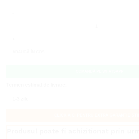
Cantitate
Ochelari
de
protecție
ADAUGĂ ÎN COȘ
STIHL
FUNCTION
Standard
COMANDĂ PE WHATSAPP
-
Termen estimat de livrare:
transparent
1-3 zile
CLICK AICI PENTRU EXTRA GARANTIE STI
Produsul poate fi achizitionat prin ur