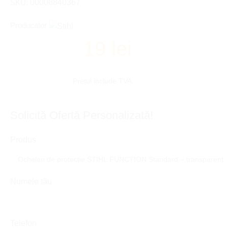
SKU:
00008840367
Producator
19
lei
Pretul include TVA
CERE OFERTA
Solicită Ofertă Personalizată!
Produs
Numele tău
Telefon