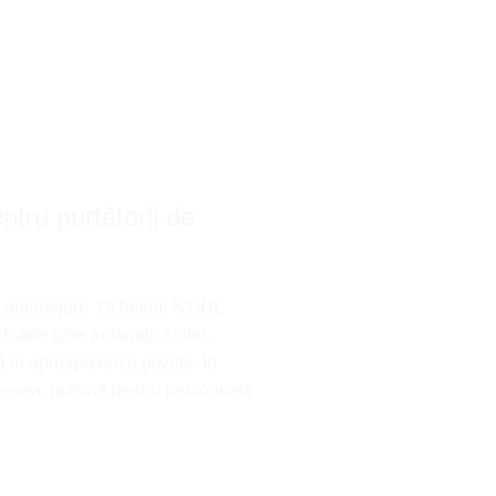
ntru purtătorii de
au amenajare. Ochelarii STIHL
oarte bine protejați. Astfel,
ă în aproape orice poziție. În
enea, potriviți pentru persoanele