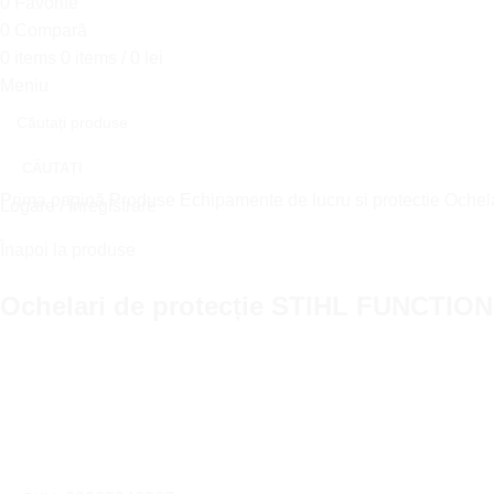
0
Favorite
0
Compară
0
items
0
items
/
0
lei
Meniu
CĂUTAȚI
Prima pagină
Produse
Echipamente de lucru si protectie
Ochel
Logare / Înregistrare
Înapoi la produse
Ochelari de protecție STIHL FUNCTION
Click to enlarge