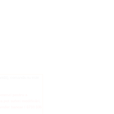
omandă), comanda nu este
omenzi pentru a
a pot suferi modificări,
ansfer bancar ! 0733 035