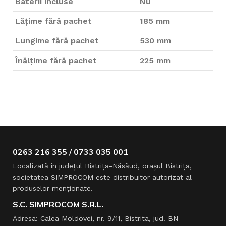
Baterii incluse
Nu
Lățime fără pachet
185 mm
Lungime fără pachet
530 mm
Înălțime fără pachet
225 mm
0263 216 355 / 0733 035 001
Localizată în judeţul Bistriţa-Năsăud, oraşul Bistriţa,
societatea SIMPROCOM este distribuitor autorizat al
produselor menţionate.
S.C. SIMPROCOM S.R.L.
Adresa: Calea Moldovei, nr. 9/11, Bistrita, jud. BN