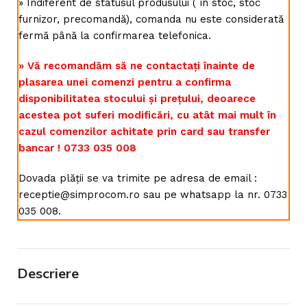
» Indiferent de statusul produsului ( în stoc, stoc
furnizor, precomandă), comanda nu este considerată
fermă până la confirmarea telefonica.
» Vă recomandăm să ne contactați înainte de
plasarea unei comenzi pentru a confirma
disponibilitatea stocului și prețului, deoarece
acestea pot suferi modificări, cu atât mai mult în
cazul comenzilor achitate prin card sau transfer
bancar ! 0733 035 008
Dovada plății se va trimite pe adresa de email :
receptie@simprocom.ro sau pe whatsapp la nr. 0733
035 008.
Descriere