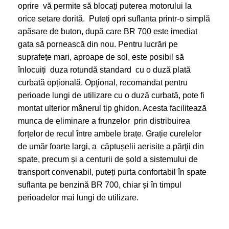
oprire vă permite să blocați puterea motorului la
orice setare dorită. Puteți opri suflanta printr-o simplă
apăsare de buton, după care BR 700 este imediat
gata să pornească din nou. Pentru lucrări pe
suprafețe mari, aproape de sol, este posibil să
înlocuiți duza rotundă standard cu o duză plată
curbată opțională. Opţional, recomandat pentru
perioade lungi de utilizare cu o duză curbată, pote fi
montat ulterior mânerul tip ghidon. Acesta facilitează
munca de eliminare a frunzelor prin distribuirea
forțelor de recul între ambele brațe. Grație curelelor
de umăr foarte largi, a căptușelii aerisite a părţii din
spate, precum și a centurii de șold a sistemului de
transport convenabil, puteți purta confortabil în spate
suflanta pe benzină BR 700, chiar și în timpul
perioadelor mai lungi de utilizare.