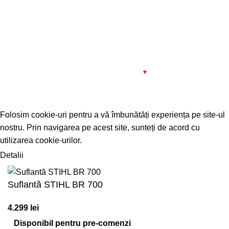
Plată online prin:
1993 - 2022 SIMPROCOM SRL. Made with
by
201.ro
♥
Folosim cookie-uri pentru a vă îmbunătăți experiența pe site-ul
nostru. Prin navigarea pe acest site, sunteți de acord cu
utilizarea cookie-urilor.
Detalii
ACCEPT
Suflantă STIHL BR 700
4.299
lei
Disponibil pentru pre-comenzi