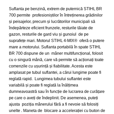
Suflanta pe benzină, extrem de puternică STIHL BR
700 permite profesioniștilor în întreținerea grădinilor
și peisajelor, precum și lucrătorilor municipali să
îndepărteze eficient frunzele, resturile tăiate de
gazon, resturile de gard viu și gunoiul de pe
suprafețe mari. Motorul STIHL 4-MIX® oferă o putere
mare a motorului. Suflanta portabilă în spate STIHL
BR 700 dispune de un mâner multifuncțional, folosit
cu o singură mână, care vă permite să acționați toate
comenzile cu ușurință și fiabilitate. Acesta este
amplasat pe tubul suflantei, a cărui lungime poate fi
reglată rapid. Lungimea tubului suflantei este
variabilă și poate fi reglată la înălțimea
dumneavoastră sau în funcție de lucrarea de curățare
pe care o aveți de îndeplinit. De asemenea, puteți
ajusta poziția mânerului fără a fi nevoie să folosiți
unelte . Maneta de blocare a accelerației cu buton de