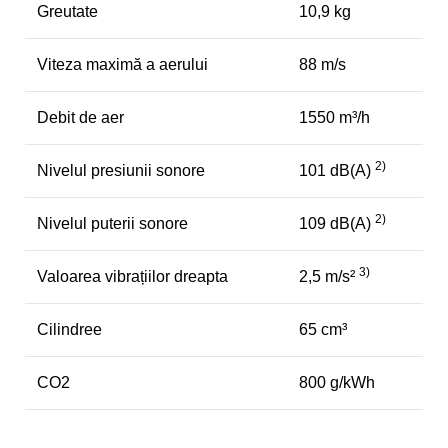
Greutate
10,9 kg
Viteza maximă a aerului
88 m/s
Debit de aer
1550 m³/h
2)
Nivelul presiunii sonore
101 dB(A)
2)
Nivelul puterii sonore
109 dB(A)
3)
Valoarea vibrațiilor dreapta
2,5 m/s²
Cilindree
65 cm³
CO2
800 g/kWh