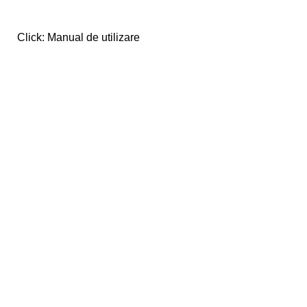
Click: Manual de utilizare
0263 216 355 / 0733 035 001
Localizată în judeţul Bistriţa-Năsăud, oraşul Bistriţa,
societatea SIMPROCOM este distribuitor autorizat al
produselor menţionate.
S.C. SIMPROCOM S.R.L.