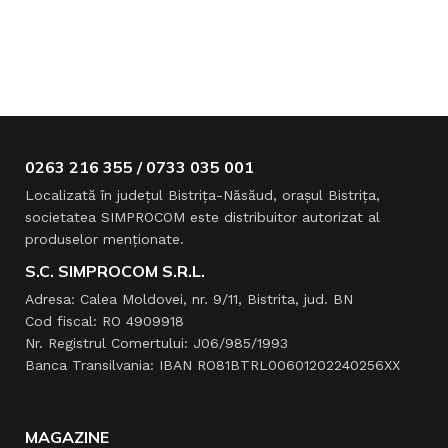
0263 216 355 / 0733 035 001
Localizată în judeţul Bistriţa-Năsăud, oraşul Bistriţa,
societatea SIMPROCOM este distribuitor autorizat al
produselor menţionate.
S.C. SIMPROCOM S.R.L.
Adresa: Calea Moldovei, nr. 9/11, Bistrita, jud. BN
Cod fiscal: RO 4909918
Nr. Registrul Comertului: J06/985/1993
Banca Transilvania: IBAN RO81BTRL00601202240256XX
MAGAZINE