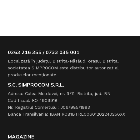
0263 216 355 / 0733 035 001
Localizată în judeţul Bistriţa-Năsăud, oraşul Bistriţa,
societatea SIMPROCOM este distribuitor autorizat al
produselor menţionate.
S.C. SIMPROCOM S.R.L.
Adresa: Calea Moldovei, nr. 9/11, Bistrita, jud. BN
Cod fiscal: RO 4909918
Nr. Registrul Comertului: J06/985/1993
Banca Transilvania: IBAN RO81BTRL00601202240256XX
MAGAZINE